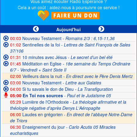
Vous aimez écouter Radio Espérance ?
Cela a un coût : aidez-nous à poursuivre ce service !
Aujourd'hui
00:03
Nouveau Testament
- Romains 2/3 : 6,15-11,36
01:02
Sentinelles de la foi
- Lettres de Saint François de Sales
37/106
01:31
10 minutes avec Jésus
- Le secret d'un bel été
01:45
Méditation en Eglise
- 18e semaine du Temps Ordinaire
6/7 - Vendredi + Saint Sixte II
02:00
Veilleurs dans la nuit -
En direct avec le Père Denis Mertz
03:00
Nouveau Testament
- Lettre aux Galates
04:00
Si tu savais le don de Dieu
- La Transfiguration
05:00
En Toi nos sources
- Paul et le Judaïsme 05
05:29
Lumière de l'Orthodoxie
- La théologie afirmative et la
théologie négative d'après Denys L'Aéropagite
06:00
Laudes en grégorien -
En direct de l'abbaye Notre-Dame
de Triors
06:30
Enseignement du jour
- Carlo Acutis 05 Miracles
eucharistiques