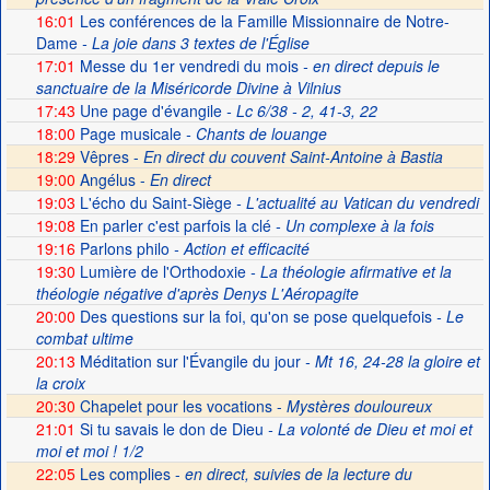
16:01
Les conférences de la Famille Missionnaire de Notre-
Dame
- La joie dans 3 textes de l'Église
17:01
Messe du 1er vendredi du mois
- en direct depuis le
sanctuaire de la Miséricorde Divine à Vilnius
17:43
Une page d'évangile
- Lc 6/38 - 2, 41-3, 22
18:00
Page musicale
- Chants de louange
18:29
Vêpres -
En direct du couvent Saint-Antoine à Bastia
19:00
Angélus -
En direct
19:03
L'écho du Saint-Siège
- L'actualité au Vatican du vendredi
19:08
En parler c'est parfois la clé
- Un complexe à la fois
19:16
Parlons philo
- Action et efficacité
19:30
Lumière de l'Orthodoxie
- La théologie afirmative et la
théologie négative d'après Denys L'Aéropagite
20:00
Des questions sur la foi, qu'on se pose quelquefois
- Le
combat ultime
20:13
Méditation sur l'Évangile du jour
- Mt 16, 24-28 la gloire et
la croix
20:30
Chapelet pour les vocations -
Mystères douloureux
21:01
Si tu savais le don de Dieu
- La volonté de Dieu et moi et
moi et moi ! 1/2
22:05
Les complies -
en direct, suivies de la lecture du