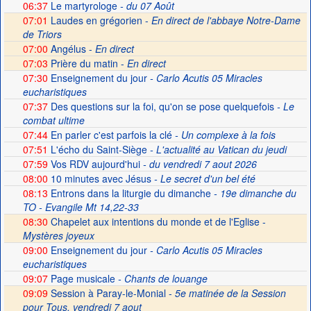
06:37
Le martyrologe
- du 07 Août
07:01
Laudes en grégorien -
En direct de l'abbaye Notre-Dame
de Triors
07:00
Angélus -
En direct
07:03
Prière du matin -
En direct
07:30
Enseignement du jour
- Carlo Acutis 05 Miracles
eucharistiques
07:37
Des questions sur la foi, qu'on se pose quelquefois
- Le
combat ultime
07:44
En parler c'est parfois la clé
- Un complexe à la fois
07:51
L'écho du Saint-Siège
- L'actualité au Vatican du jeudi
07:59
Vos RDV aujourd'hui
- du vendredi 7 aout 2026
08:00
10 minutes avec Jésus
- Le secret d'un bel été
08:13
Entrons dans la liturgie du dimanche
- 19e dimanche du
TO - Evangile Mt 14,22-33
08:30
Chapelet aux intentions du monde et de l'Eglise -
Mystères joyeux
09:00
Enseignement du jour
- Carlo Acutis 05 Miracles
eucharistiques
09:07
Page musicale
- Chants de louange
09:09
Session à Paray-le-Monial -
5e matinée de la Session
pour Tous, vendredi 7 aout