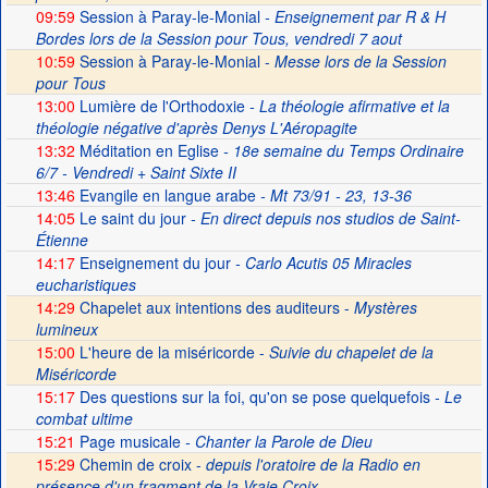
09:59
Session à Paray-le-Monial
- Enseignement par R & H
Bordes lors de la Session pour Tous, vendredi 7 aout
10:59
Session à Paray-le-Monial -
Messe lors de la Session
pour Tous
13:00
Lumière de l'Orthodoxie
- La théologie afirmative et la
théologie négative d'après Denys L'Aéropagite
13:32
Méditation en Eglise
- 18e semaine du Temps Ordinaire
6/7 - Vendredi + Saint Sixte II
13:46
Evangile en langue arabe
- Mt 73/91 - 23, 13-36
14:05
Le saint du jour
- En direct depuis nos studios de Saint-
Étienne
14:17
Enseignement du jour
- Carlo Acutis 05 Miracles
eucharistiques
14:29
Chapelet aux intentions des auditeurs -
Mystères
lumineux
15:00
L'heure de la miséricorde -
Suivie du chapelet de la
Miséricorde
15:17
Des questions sur la foi, qu'on se pose quelquefois
- Le
combat ultime
15:21
Page musicale
- Chanter la Parole de Dieu
15:29
Chemin de croix -
depuis l'oratoire de la Radio en
présence d'un fragment de la Vraie Croix