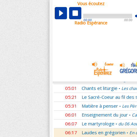
Vous écoutez
00:05
Nouveau Testament
Rom
•
01:02
Sentinelles de la foi
Lettr
•
00:00
00:00
Radio Espérance
01:33
10 minutes avec Jésus
L
•
01:48
Méditation en Eglise
La T
•
02:01
Les conférences de la Fa
03:01
Nouveau Testament
Cori
•
04:01
Entrons dans la liturgie
T
•
04:15
Entrons dans la liturgie
T
•
04:35
Entrons dans la liturgie
T
•
05:01
Chants et liturgie
Les cha
•
05:21
Le Sacré-Coeur au fil des 
05:31
Matière à penser
Les Pèr
•
06:01
Enseignement du jour
Ca
•
06:07
Le martyrologe
du 06 Ao
•
06:17
Laudes en grégorien
En 
•