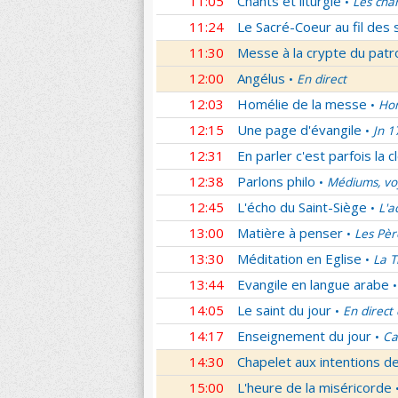
11:05
Chants et liturgie
Les cha
•
11:24
Le Sacré-Coeur au fil des 
11:30
Messe à la crypte du patr
12:00
Angélus
En direct
•
12:03
Homélie de la messe
Hom
•
12:15
Une page d'évangile
Jn 1
•
12:31
En parler c'est parfois la c
12:38
Parlons philo
Médiums, voy
•
12:45
L'écho du Saint-Siège
L'a
•
13:00
Matière à penser
Les Pèr
•
13:30
Méditation en Eglise
La T
•
13:44
Evangile en langue arabe
•
14:05
Le saint du jour
En direct
•
14:17
Enseignement du jour
Ca
•
14:30
Chapelet aux intentions d
15:00
L'heure de la miséricorde