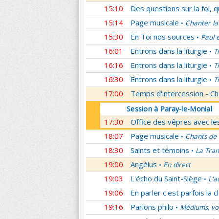
15:10
Des questions sur la foi, 
15:14
Page musicale
Chanter la
•
15:30
En Toi nos sources
Paul 
•
16:01
Entrons dans la liturgie
T
•
16:16
Entrons dans la liturgie
T
•
16:30
Entrons dans la liturgie
T
•
17:00
Temps d'intercession - Ch
Session à Paray-le-Monial
17:30
Office des vêpres avec les
18:07
Page musicale
Chants de
•
18:30
Saints et témoins
La Tran
•
19:00
Angélus
En direct
•
19:03
L'écho du Saint-Siège
L'a
•
19:06
En parler c'est parfois la c
19:16
Parlons philo
Médiums, voy
•