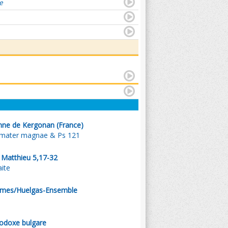
e
nne de Kergonan (France)
 mater magnae & Ps 121
. Matthieu 5,17-32
aite
omes/Huelgas-Ensemble
hodoxe bulgare