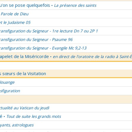
qu'on se pose quelquefois
La présence des saints
•
 Parole de Dieu
et le Judaïsme 05
ransfiguration du Seigneur - 1re lecture Dn 7 ou 2P 1
ransfiguration du Seigneur - Psaume 96
ransfiguration du Seigneur - Evangile Mc 9,2-13
apelet de la Miséricorde
en direct de l'oratoire de la radio à Saint-
•
 sœurs de la Visitation
 louange
sfiguration
ctualité au Vatican du jeudi
lé
Tout de suite les grands mots
•
ants, astrologues