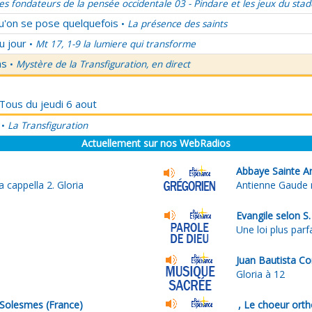
es fondateurs de la pensée occidentale 03 - Pindare et les jeux du stad
qu'on se pose quelquefois
La présence des saints
•
u jour
Mt 17, 1-9 la lumiere qui transforme
•
ns
Mystère de la Transfiguration, en direct
•
 Tous du jeudi 6 aout
La Transfiguration
•
Actuellement sur nos WebRadios
Abbaye Sainte A
 cappella 2. Gloria
Antienne Gaude
Evangile selon S
Une loi plus parf
Juan Bautista C
Gloria à 12
 Solesmes (France)
, Le choeur ort