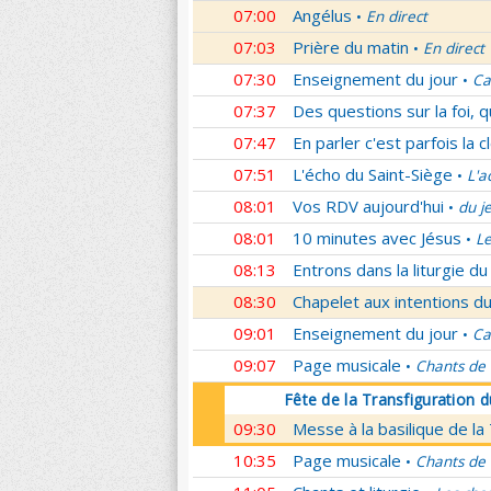
07:00
Angélus
En direct
•
07:03
Prière du matin
En direct
•
07:30
Enseignement du jour
Ca
•
07:37
Des questions sur la foi, 
07:47
En parler c'est parfois la c
07:51
L'écho du Saint-Siège
L'a
•
08:01
Vos RDV aujourd'hui
du j
•
08:01
10 minutes avec Jésus
L
•
08:13
Entrons dans la liturgie d
08:30
Chapelet aux intentions du
09:01
Enseignement du jour
Ca
•
09:07
Page musicale
Chants de
•
Fête de la Transfiguration 
09:30
Messe à la basilique de la
10:35
Page musicale
Chants de
•