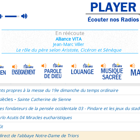
ains 1/3
max
mute
es de Saint François de Sales 36/106
volume
es Campeurs
En réécoute
ransfiguration du Seigneur
Alliance VITA
Jean-Marc Viller
mille Missionnaire de Notre-Dame
La joie dans l’Esprit-Saint
•
Le rôle du père selon Aristote, Cicéron et Sénèque
nthiens 6/6
ransfiguration du Seigneur - 1re lecture Dn 7 ou 2P 1
ransfiguration du Seigneur - Psaume 96
ransfiguration du Seigneur - Evangile Mc 9,2-13
nts propres à la messe du 19e dimanche du temps ordinaire
siècles
Sainte Catherine de Sienne
•
es fondateurs de la pensée occidentale 03 - Pindare et les jeux du stad
rlo Acutis 04 Miracles eucharistiques
ût
direct de l'abbaye Notre-Dame de Triors