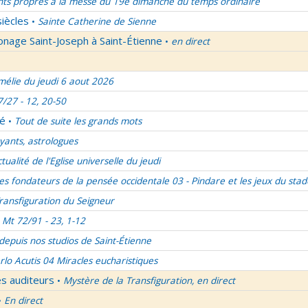
nts propres à la messe du 19e dimanche du temps ordinaire
siècles
Sainte Catherine de Sienne
•
onage Saint-Joseph à Saint-Étienne
en direct
•
élie du jeudi 6 aout 2026
7/27 - 12, 20-50
lé
Tout de suite les grands mots
•
ants, astrologues
ctualité de l'Eglise universelle du jeudi
es fondateurs de la pensée occidentale 03 - Pindare et les jeux du stad
ransfiguration du Seigneur
Mt 72/91 - 23, 1-12
 depuis nos studios de Saint-Étienne
rlo Acutis 04 Miracles eucharistiques
es auditeurs
Mystère de la Transfiguration, en direct
•
En direct
•