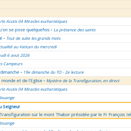
rlo Acutis 04 Miracles eucharistiques
qu'on se pose quelquefois
La présence des saints
•
lé
Tout de suite les grands mots
•
ctualité au Vatican du mercredi
eudi 6 aout 2026
es Campeurs
u dimanche
19e dimanche du TO - 2e lecture
•
 monde et de l'Eglise
Mystère de la Transfiguration, en direct
•
rlo Acutis 04 Miracles eucharistiques
 louange
du Seigneur
 Transfiguration sur le mont Thabor présidée par le Fr François I
 louange