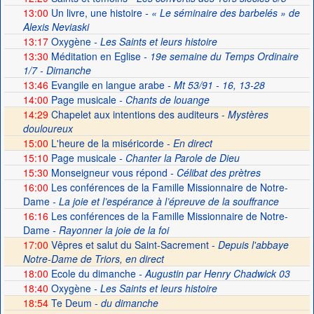
13:00
Un livre, une histoire
- « Le séminaire des barbelés » de
Alexis Neviaski
13:17
Oxygène
- Les Saints et leurs histoire
13:30
Méditation en Eglise
- 19e semaine du Temps Ordinaire
1/7 - Dimanche
13:46
Evangile en langue arabe
- Mt 53/91 - 16, 13-28
14:00
Page musicale
- Chants de louange
14:29
Chapelet aux intentions des auditeurs -
Mystères
douloureux
15:00
L'heure de la miséricorde -
En direct
15:10
Page musicale
- Chanter la Parole de Dieu
15:30
Monseigneur vous répond
- Célibat des prètres
16:00
Les conférences de la Famille Missionnaire de Notre-
Dame
- La joie et l’espérance à l’épreuve de la souffrance
16:16
Les conférences de la Famille Missionnaire de Notre-
Dame
- Rayonner la joie de la foi
17:00
Vêpres et salut du Saint-Sacrement -
Depuis l'abbaye
Notre-Dame de Triors, en direct
18:00
Ecole du dimanche
- Augustin par Henry Chadwick 03
18:40
Oxygène
- Les Saints et leurs histoire
18:54
Te Deum -
du dimanche