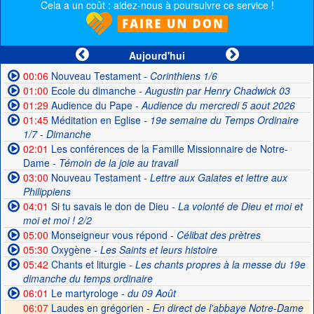
Cela a un coût : aidez-nous à poursuivre ce service !
Aujourd'hui
00:06
Nouveau Testament
- Corinthiens 1/6
01:00
Ecole du dimanche
- Augustin par Henry Chadwick 03
01:29
Audience du Pape
- Audience du mercredi 5 aout 2026
01:45
Méditation en Eglise
- 19e semaine du Temps Ordinaire
1/7 - Dimanche
02:01
Les conférences de la Famille Missionnaire de Notre-
Dame
- Témoin de la joie au travail
03:00
Nouveau Testament
- Lettre aux Galates et lettre aux
Philippiens
04:01
Si tu savais le don de Dieu
- La volonté de Dieu et moi et
moi et moi ! 2/2
05:00
Monseigneur vous répond
- Célibat des prètres
05:30
Oxygène
- Les Saints et leurs histoire
05:42
Chants et liturgie
- Les chants propres à la messe du 19e
dimanche du temps ordinaire
06:01
Le martyrologe
- du 09 Août
06:07
Laudes en grégorien -
En direct de l'abbaye Notre-Dame