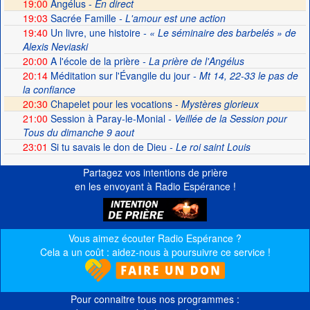
19:00
Angélus -
En direct
19:03
Sacrée Famille
- L'amour est une action
19:40
Un livre, une histoire
- « Le séminaire des barbelés » de
Alexis Neviaski
20:00
A l'école de la prière
- La prière de l'Angélus
20:14
Méditation sur l'Évangile du jour
- Mt 14, 22-33 le pas de
la confiance
20:30
Chapelet pour les vocations -
Mystères glorieux
21:00
Session à Paray-le-Monial
- Veillée de la Session pour
Tous du dimanche 9 aout
23:01
Si tu savais le don de Dieu
- Le roi saint Louis
Partagez vos intentions de prière
en les envoyant à Radio Espérance !
Vous aimez écouter Radio Espérance ?
Cela a un coût : aidez-nous à poursuivre ce service !
Pour connaitre tous nos programmes :