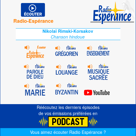
Radio-Espérance
Nikolaï Rimski-Korsakov
Chanson hindoue
Réécoutez les derniers épisodes
de vos émissions préférées en
Vous aimez écouter Radio Espérance ?