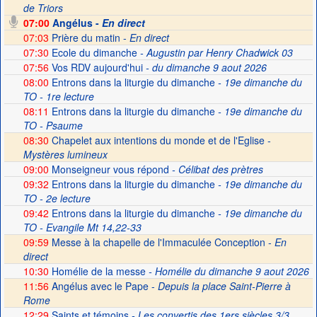
de Triors
07:00
Angélus -
En direct
07:03
Prière du matin -
En direct
07:30
Ecole du dimanche
- Augustin par Henry Chadwick 03
07:56
Vos RDV aujourd'hui
- du dimanche 9 aout 2026
08:00
Entrons dans la liturgie du dimanche
- 19e dimanche du
TO - 1re lecture
08:11
Entrons dans la liturgie du dimanche
- 19e dimanche du
TO - Psaume
08:30
Chapelet aux intentions du monde et de l'Eglise -
Mystères lumineux
09:00
Monseigneur vous répond
- Célibat des prètres
09:32
Entrons dans la liturgie du dimanche
- 19e dimanche du
TO - 2e lecture
09:42
Entrons dans la liturgie du dimanche
- 19e dimanche du
TO - Evangile Mt 14,22-33
09:59
Messe à la chapelle de l'Immaculée Conception -
En
direct
10:30
Homélie de la messe
- Homélie du dimanche 9 aout 2026
11:56
Angélus avec le Pape -
Depuis la place Saint-Pierre à
Rome
12:29
Saints et témoins
- Les convertis des 1ers siècles 3/3