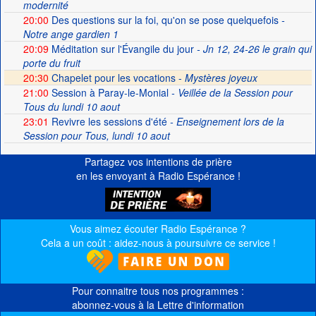
modernité
20:00
Des questions sur la foi, qu'on se pose quelquefois
-
Notre ange gardien 1
20:09
Méditation sur l'Évangile du jour
- Jn 12, 24-26 le grain qui
porte du fruit
20:30
Chapelet pour les vocations -
Mystères joyeux
21:00
Session à Paray-le-Monial
- Veillée de la Session pour
Tous du lundi 10 aout
23:01
Revivre les sessions d'été
- Enseignement lors de la
Session pour Tous, lundi 10 aout
Partagez vos intentions de prière
en les envoyant à Radio Espérance !
Vous aimez écouter Radio Espérance ?
Cela a un coût : aidez-nous à poursuivre ce service !
Pour connaitre tous nos programmes :
abonnez-vous à la Lettre d'information