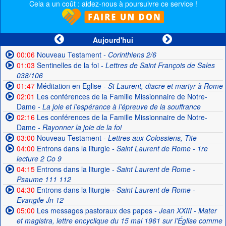
Cela a un coût : aidez-nous à poursuivre ce service !
Aujourd'hui
00:06
Nouveau Testament
- Corinthiens 2/6
01:03
Sentinelles de la foi
- Lettres de Saint François de Sales
038/106
01:47
Méditation en Eglise
- St Laurent, diacre et martyr à Rome
02:01
Les conférences de la Famille Missionnaire de Notre-
Dame
- La joie et l’espérance à l’épreuve de la souffrance
02:16
Les conférences de la Famille Missionnaire de Notre-
Dame
- Rayonner la joie de la foi
03:00
Nouveau Testament
- Lettres aux Colossiens, Tite
04:00
Entrons dans la liturgie
- Saint Laurent de Rome - 1re
lecture 2 Co 9
04:15
Entrons dans la liturgie
- Saint Laurent de Rome -
Psaume 111 112
04:30
Entrons dans la liturgie
- Saint Laurent de Rome -
Evangile Jn 12
05:00
Les messages pastoraux des papes
- Jean XXIII - Mater
et magistra, lettre encyclique du 15 mai 1961 sur l'Église comme