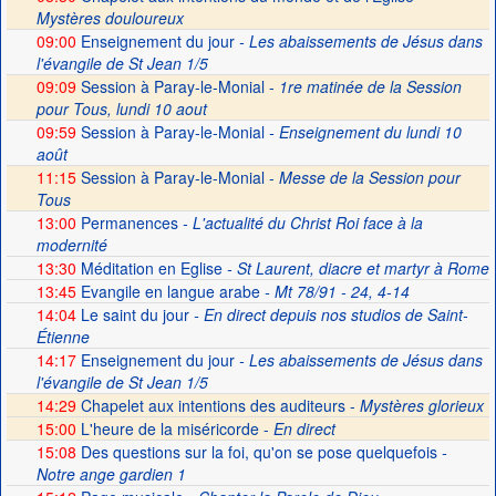
Mystères douloureux
09:00
Enseignement du jour
- Les abaissements de Jésus dans
l'évangile de St Jean 1/5
09:09
Session à Paray-le-Monial -
1re matinée de la Session
pour Tous, lundi 10 aout
09:59
Session à Paray-le-Monial
- Enseignement du lundi 10
août
11:15
Session à Paray-le-Monial -
Messe de la Session pour
Tous
13:00
Permanences
- L'actualité du Christ Roi face à la
modernité
13:30
Méditation en Eglise
- St Laurent, diacre et martyr à Rome
13:45
Evangile en langue arabe
- Mt 78/91 - 24, 4-14
14:04
Le saint du jour
- En direct depuis nos studios de Saint-
Étienne
14:17
Enseignement du jour
- Les abaissements de Jésus dans
l'évangile de St Jean 1/5
14:29
Chapelet aux intentions des auditeurs -
Mystères glorieux
15:00
L'heure de la miséricorde -
En direct
15:08
Des questions sur la foi, qu'on se pose quelquefois
-
Notre ange gardien 1