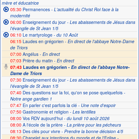
mère et éducatrice
05:30
Permanences
- L'actualité du Christ Roi face à la
modernité
06:00
Enseignement du jour
- Les abaissements de Jésus dans
l'évangile de St Jean 1/5
06:10
Le martyrologe
- du 10 Août
06:15
Laudes en grégorien -
En direct de l'abbaye Notre-Dame
de Triors
07:00
Angélus -
En direct
07:03
Prière du matin -
En direct
07:43
Laudes en grégorien -
En direct de l'abbaye Notre-
Dame de Triors
07:30
Enseignement du jour
- Les abaissements de Jésus dans
l'évangile de St Jean 1/5
07:40
Des questions sur la foi, qu'on se pose quelquefois
-
Notre ange gardien 1
07:47
En parler c'est parfois la clé
- Une note d'espoir
07:50
Gastronomie et religion
- Les lentilles
08:00
Vos RDV aujourd'hui
- du lundi 10 août 2026
08:00
A l'école de la prière
- La prière pour les pécheurs
08:13
Des clés pour vivre
- Prendre la bonne décision 4/5
08:30
Chapelet aux intentions du monde et de l'Eglise -