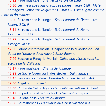
15:12
Page musicale
- Chanter la Parole de Dieu
15:30
Les messages pastoraux des papes
- Jean XXIII - Mater
et magistra, lettre encyclique du 15 mai 1961 sur l'Église comme
mère et éducatrice
16:00
Entrons dans la liturgie
- Saint Laurent de Rome - 1re
lecture 2 Co 9
16:14
Entrons dans la liturgie
- Saint Laurent de Rome -
Psaume 111 112
16:29
Entrons dans la liturgie
- Saint Laurent de Rome -
Evangile Jn 12
17:00
Temps d'intercession - Chapelet de la Miséricorde -
en
direct de l'oratoire de la radio à Saint-Étienne
17:29
Session à Paray-le-Monial -
Office des vêpres avec les
sœurs de la Visitation
18:17
Page musicale
- Chants de louange
18:29
Le Sacré-Coeur au fil des siècles
- Saint Ignace
18:45
Des clés pour vivre
- Prendre la bonne décision 4/5
19:00
Angélus -
En direct
19:03
L'écho du Saint-Siège
- L'actualité au Vatican du lundi
19:12
En parler c'est parfois la clé
- Une note d'espoir
19:18
Parlons philo
- Maître du monde
19:30
Permanences
- L'actualité du Christ Roi face à la