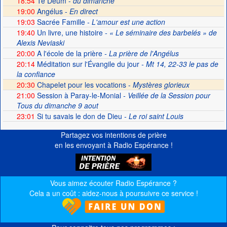
18:54
Te Deum -
du dimanche
19:00
Angélus -
En direct
19:03
Sacrée Famille
- L'amour est une action
19:40
Un livre, une histoire
- « Le séminaire des barbelés » de
Alexis Neviaski
20:00
A l'école de la prière
- La prière de l'Angélus
20:14
Méditation sur l'Évangile du jour
- Mt 14, 22-33 le pas de
la confiance
20:30
Chapelet pour les vocations -
Mystères glorieux
21:00
Session à Paray-le-Monial
- Veillée de la Session pour
Tous du dimanche 9 aout
23:01
Si tu savais le don de Dieu
- Le roi saint Louis
Partagez vos intentions de prière
en les envoyant à Radio Espérance !
Vous aimez écouter Radio Espérance ?
Cela a un coût : aidez-nous à poursuivre ce service !