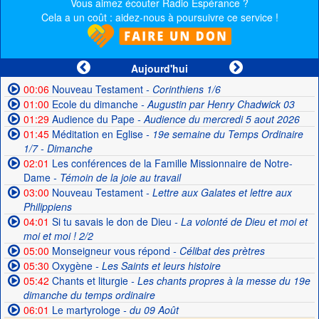
Vous aimez écouter Radio Espérance ?
Cela a un coût : aidez-nous à poursuivre ce service !
Aujourd'hui
00:06
Nouveau Testament
- Corinthiens 1/6
01:00
Ecole du dimanche
- Augustin par Henry Chadwick 03
01:29
Audience du Pape
- Audience du mercredi 5 aout 2026
01:45
Méditation en Eglise
- 19e semaine du Temps Ordinaire
1/7 - Dimanche
02:01
Les conférences de la Famille Missionnaire de Notre-
Dame
- Témoin de la joie au travail
03:00
Nouveau Testament
- Lettre aux Galates et lettre aux
Philippiens
04:01
Si tu savais le don de Dieu
- La volonté de Dieu et moi et
moi et moi ! 2/2
05:00
Monseigneur vous répond
- Célibat des prètres
05:30
Oxygène
- Les Saints et leurs histoire
05:42
Chants et liturgie
- Les chants propres à la messe du 19e
dimanche du temps ordinaire
06:01
Le martyrologe
- du 09 Août