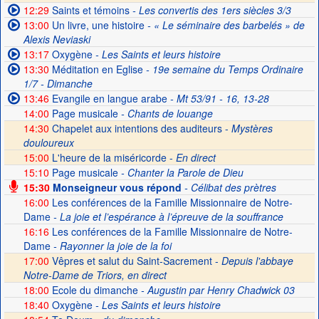
12:29
Saints et témoins
- Les convertis des 1ers siècles 3/3
13:00
Un livre, une histoire
- « Le séminaire des barbelés » de
Alexis Neviaski
13:17
Oxygène
- Les Saints et leurs histoire
13:30
Méditation en Eglise
- 19e semaine du Temps Ordinaire
1/7 - Dimanche
13:46
Evangile en langue arabe
- Mt 53/91 - 16, 13-28
14:00
Page musicale
- Chants de louange
14:30
Chapelet aux intentions des auditeurs -
Mystères
douloureux
15:00
L'heure de la miséricorde -
En direct
15:10
Page musicale
- Chanter la Parole de Dieu
15:30
Monseigneur vous répond
- Célibat des prètres
16:00
Les conférences de la Famille Missionnaire de Notre-
Dame
- La joie et l’espérance à l’épreuve de la souffrance
16:16
Les conférences de la Famille Missionnaire de Notre-
Dame
- Rayonner la joie de la foi
17:00
Vêpres et salut du Saint-Sacrement -
Depuis l'abbaye
Notre-Dame de Triors, en direct
18:00
Ecole du dimanche
- Augustin par Henry Chadwick 03
18:40
Oxygène
- Les Saints et leurs histoire