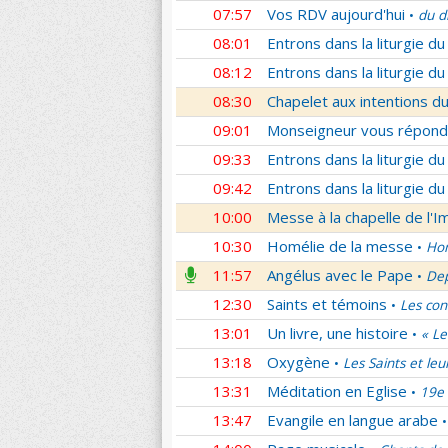
07:57
Vos RDV aujourd'hui
du d
•
08:01
Entrons dans la liturgie d
08:12
Entrons dans la liturgie d
08:30
Chapelet aux intentions du
09:01
Monseigneur vous répond
09:33
Entrons dans la liturgie d
09:42
Entrons dans la liturgie d
10:00
Messe à la chapelle de l'
10:30
Homélie de la messe
Hom
•
11:57
Angélus avec le Pape
Dep
•
12:30
Saints et témoins
Les con
•
13:01
Un livre, une histoire
« Le
•
13:18
Oxygène
Les Saints et leu
•
13:31
Méditation en Eglise
19e 
•
13:47
Evangile en langue arabe
•