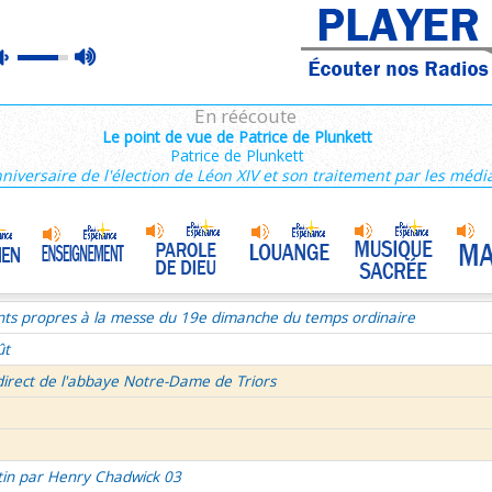
nthiens 1/6
max
mute
tin par Henry Chadwick 03
volume
ce du mercredi 5 aout 2026
En réécoute
semaine du Temps Ordinaire 1/7 - Dimanche
Le point de vue de Patrice de Plunkett
Patrice de Plunkett
mille Missionnaire de Notre-Dame
Témoin de la joie au travail
•
nniversaire de l'élection de Léon XIV et son traitement par les médi
re aux Galates et lettre aux Philippiens
La volonté de Dieu et moi et moi et moi ! 2/2
•
Célibat des prètres
•
rs histoire
nts propres à la messe du 19e dimanche du temps ordinaire
ût
direct de l'abbaye Notre-Dame de Triors
tin par Henry Chadwick 03