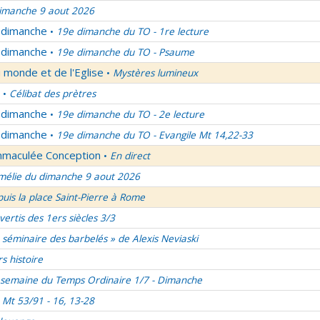
imanche 9 aout 2026
u dimanche
19e dimanche du TO - 1re lecture
•
u dimanche
19e dimanche du TO - Psaume
•
 monde et de l'Eglise
Mystères lumineux
•
Célibat des prètres
•
u dimanche
19e dimanche du TO - 2e lecture
•
u dimanche
19e dimanche du TO - Evangile Mt 14,22-33
•
Immaculée Conception
En direct
•
élie du dimanche 9 aout 2026
uis la place Saint-Pierre à Rome
vertis des 1ers siècles 3/3
 séminaire des barbelés » de Alexis Neviaski
rs histoire
semaine du Temps Ordinaire 1/7 - Dimanche
Mt 53/91 - 16, 13-28