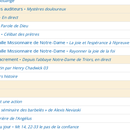
 louange
es auditeurs
Mystères douloureux
•
En direct
•
 Parole de Dieu
Célibat des prètres
•
mille Missionnaire de Notre-Dame
La joie et l’espérance à l’épreuve
•
mille Missionnaire de Notre-Dame
Rayonner la joie de la foi
•
Sacrement
Depuis l'abbaye Notre-Dame de Triors, en direct
•
tin par Henry Chadwick 03
rs histoire
t une action
 séminaire des barbelés » de Alexis Neviaski
rière de l'Angélus
u jour
Mt 14, 22-33 le pas de la confiance
•