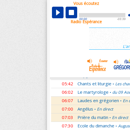
Vous écoutez
00:07
Nouveau Testament
Cori
•
01:00
Ecole du dimanche
Augus
•
00:00
-03:39
Radio Espérance
01:30
Audience du Pape
Audien
•
01:45
Méditation en Eglise
19e 
•
02:01
Les conférences de la Fa
L'a
03:00
Nouveau Testament
Lett
•
04:01
Si tu savais le don de Dieu
05:01
Monseigneur vous répond
05:30
Oxygène
Les Saints et leu
•
05:42
Chants et liturgie
Les cha
•
06:02
Le martyrologe
du 09 Ao
•
06:07
Laudes en grégorien
En 
•
07:00
Angélus
En direct
•
07:03
Prière du matin
En direct
•
07:30
Ecole du dimanche
Augus
•