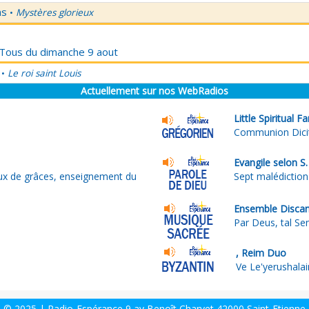
ns
Mystères glorieux
•
r Tous du dimanche 9 aout
Le roi saint Louis
•
Actuellement sur nos WebRadios
Little Spiritual F
Communion Dicit
Evangile selon S
x de grâces, enseignement du
Sept malédiction
Ensemble Discan
Par Deus, tal Se
, Reim Duo
Ve Le'yerushala
© 2025 | Radio-Espérance 9 av Benoît Charvet 42000 Saint-Etienne