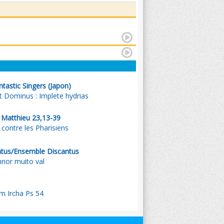
antastic Singers (Japon)
 Dominus : Implete hydrias
. Matthieu 23,13-39
 contre les Pharisiens
tus/Ensemble Discantus
nnor muito val
im Ircha Ps 54