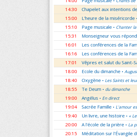
14:00
Page musicale
Chants de
•
14:30
Chapelet aux intentions d
15:00
L'heure de la miséricorde
15:10
Page musicale
Chanter la
•
15:31
Monseigneur vous répond
16:01
Les conférences de la Fa
16:16
Les conférences de la Fa
17:01
Vêpres et salut du Saint-
18:00
Ecole du dimanche
Augus
•
18:40
Oxygène
Les Saints et leu
•
18:55
Te Deum
du dimanche
•
19:00
Angélus
En direct
•
19:04
Sacrée Famille
L'amour es
•
19:40
Un livre, une histoire
« Le
•
20:00
A l'école de la prière
La p
•
20:15
Méditation sur l'Évangile d