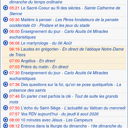
dimanche du temps ordinaire
05:21
Le Sacré-Coeur au fil des siècles
- Sainte Catherine de
Sienne
05:30
Matière à penser
- Les Pères fondateurs de la pensée
occidentale 03 - Pindare et les jeux du stade
06:00
Enseignement du jour
- Carlo Acutis 04 Miracles
eucharistiques
06:06
Le martyrologe
- du 06 Août
06:16
Laudes en grégorien -
En direct de l'abbaye Notre-Dame
de Triors
07:00
Angélus -
En direct
07:03
Prière du matin -
En direct
07:30
Enseignement du jour
- Carlo Acutis 04 Miracles
eucharistiques
07:36
Des questions sur la foi, qu'on se pose quelquefois
- La
présence des saints
07:46
En parler c'est parfois la clé
- Tout de suite les grands
mots
07:50
L'écho du Saint-Siège
- L'actualité au Vatican du mercredi
07:57
Vos RDV aujourd'hui
- du jeudi 6 aout 2026
08:00
10 minutes avec Jésus
- Les Campeurs
08:12
Entrons dans la liturgie du dimanche
- 19e dimanche du