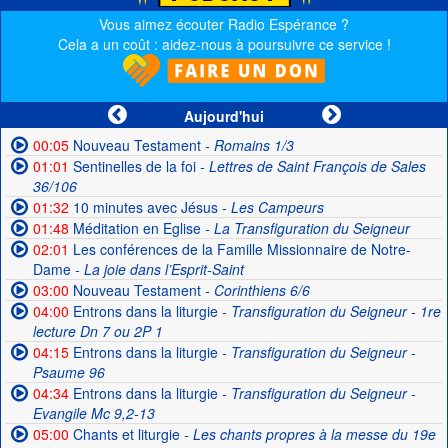
Vous aimez écouter Radio Espérance ?
Cela a un coût : aidez-nous à poursuivre ce service !
Aujourd'hui
00:05
Nouveau Testament
- Romains 1/3
01:01
Sentinelles de la foi
- Lettres de Saint François de Sales
36/106
01:32
10 minutes avec Jésus
- Les Campeurs
01:48
Méditation en Eglise
- La Transfiguration du Seigneur
02:01
Les conférences de la Famille Missionnaire de Notre-
Dame
- La joie dans l’Esprit-Saint
03:00
Nouveau Testament
- Corinthiens 6/6
04:00
Entrons dans la liturgie
- Transfiguration du Seigneur - 1re
lecture Dn 7 ou 2P 1
04:15
Entrons dans la liturgie
- Transfiguration du Seigneur -
Psaume 96
04:34
Entrons dans la liturgie
- Transfiguration du Seigneur -
Evangile Mc 9,2-13
05:00
Chants et liturgie
- Les chants propres à la messe du 19e