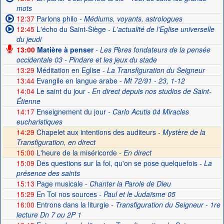
mots
12:37
Parlons philo
- Médiums, voyants, astrologues
12:45
L'écho du Saint-Siège
- L'actualité de l'Eglise universelle
du jeudi
13:00
Matière à penser
- Les Pères fondateurs de la pensée
occidentale 03 - Pindare et les jeux du stade
13:29
Méditation en Eglise
- La Transfiguration du Seigneur
13:44
Evangile en langue arabe
- Mt 72/91 - 23, 1-12
14:04
Le saint du jour
- En direct depuis nos studios de Saint-
Étienne
14:17
Enseignement du jour
- Carlo Acutis 04 Miracles
eucharistiques
14:29
Chapelet aux intentions des auditeurs -
Mystère de la
Transfiguration, en direct
15:00
L'heure de la miséricorde -
En direct
15:09
Des questions sur la foi, qu'on se pose quelquefois
- La
présence des saints
15:13
Page musicale
- Chanter la Parole de Dieu
15:29
En Toi nos sources
- Paul et le Judaïsme 05
16:00
Entrons dans la liturgie
- Transfiguration du Seigneur - 1re
lecture Dn 7 ou 2P 1