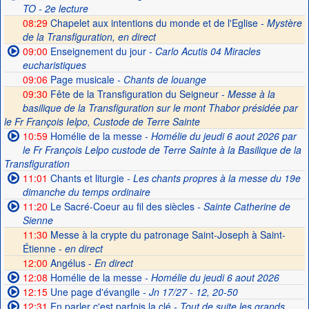
TO - 2e lecture
08:29
Chapelet aux intentions du monde et de l'Eglise -
Mystère
de la Transfiguration, en direct
09:00
Enseignement du jour
- Carlo Acutis 04 Miracles
eucharistiques
09:06
Page musicale
- Chants de louange
09:30
Fête de la Transfiguration du Seigneur -
Messe à la
basilique de la Transfiguration sur le mont Thabor présidée par
le Fr François Ielpo, Custode de Terre Sainte
10:59
Homélie de la messe
- Homélie du jeudi 6 aout 2026 par
le Fr François Lelpo custode de Terre Sainte à la Basilique de la
Transfiguration
11:01
Chants et liturgie
- Les chants propres à la messe du 19e
dimanche du temps ordinaire
11:20
Le Sacré-Coeur au fil des siècles
- Sainte Catherine de
Sienne
11:30
Messe à la crypte du patronage Saint-Joseph à Saint-
Étienne -
en direct
12:00
Angélus -
En direct
12:08
Homélie de la messe
- Homélie du jeudi 6 aout 2026
12:15
Une page d'évangile
- Jn 17/27 - 12, 20-50
12:31
En parler c'est parfois la clé
- Tout de suite les grands