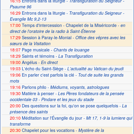
16:15
Entrons dans la liturgie
- Transfiguration du Seigneur -
Psaume 96
16:29
Entrons dans la liturgie
- Transfiguration du Seigneur -
Evangile Mc 9,2-13
17:00
Temps d'intercession - Chapelet de la Miséricorde -
en
direct de l'oratoire de la radio à Saint-Étienne
17:29
Session à Paray-le-Monial -
Office des vêpres avec les
sœurs de la Visitation
18:07
Page musicale
- Chants de louange
18:29
Saints et témoins
- La Transfiguration
19:00
Angélus -
En direct
19:03
L'écho du Saint-Siège
- L'actualité au Vatican du jeudi
19:06
En parler c'est parfois la clé
- Tout de suite les grands
mots
19:16
Parlons philo
- Médiums, voyants, astrologues
19:30
Matière à penser
- Les Pères fondateurs de la pensée
occidentale 03 - Pindare et les jeux du stade
20:00
Des questions sur la foi, qu'on se pose quelquefois
- La
présence des saints
20:10
Méditation sur l'Évangile du jour
- Mt 17, 1-9 la lumiere qui
transforme
20:30
Chapelet pour les vocations -
Mystère de la