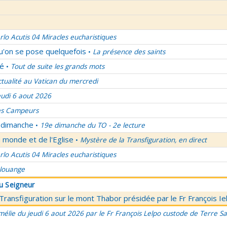
rlo Acutis 04 Miracles eucharistiques
qu'on se pose quelquefois
La présence des saints
•
lé
Tout de suite les grands mots
•
ctualité au Vatican du mercredi
eudi 6 aout 2026
es Campeurs
u dimanche
19e dimanche du TO - 2e lecture
•
 monde et de l'Eglise
Mystère de la Transfiguration, en direct
•
rlo Acutis 04 Miracles eucharistiques
 louange
du Seigneur
 Transfiguration sur le mont Thabor présidée par le Fr François I
élie du jeudi 6 aout 2026 par le Fr François Lelpo custode de Terre Sai