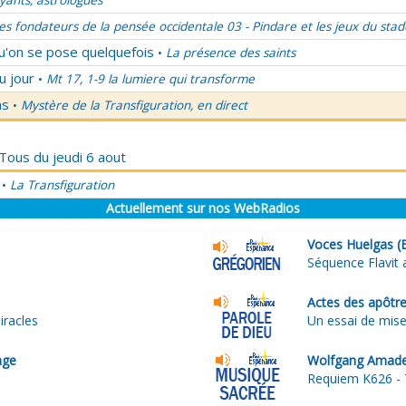
ants, astrologues
es fondateurs de la pensée occidentale 03 - Pindare et les jeux du stad
qu'on se pose quelquefois
La présence des saints
•
u jour
Mt 17, 1-9 la lumiere qui transforme
•
ns
Mystère de la Transfiguration, en direct
•
 Tous du jeudi 6 aout
La Transfiguration
•
Actuellement sur nos WebRadios
Voces Huelgas (
Séquence Flavit 
Actes des apôtre
iracles
Un essai de mis
nge
Wolfgang Amade
Requiem K626 - 