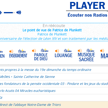
ains 1/3
max
mute
es de Saint François de Sales 36/106
volume
es Campeurs
En réécoute
ransfiguration du Seigneur
Le point de vue de Patrice de Plunkett
Patrice de Plunkett
mille Missionnaire de Notre-Dame
La joie dans l’Esprit-Saint
•
nniversaire de l'élection de Léon XIV et son traitement par les médi
nthiens 6/6
ransfiguration du Seigneur - 1re lecture Dn 7 ou 2P 1
ransfiguration du Seigneur - Psaume 96
ransfiguration du Seigneur - Evangile Mc 9,2-13
nts propres à la messe du 19e dimanche du temps ordinaire
siècles
Sainte Catherine de Sienne
•
es fondateurs de la pensée occidentale 03 - Pindare et les jeux du stad
rlo Acutis 04 Miracles eucharistiques
ût
direct de l'abbaye Notre-Dame de Triors