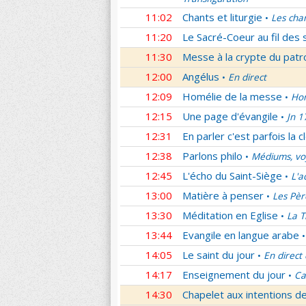
11:02
Chants et liturgie
Les cha
•
11:20
Le Sacré-Coeur au fil des 
11:30
Messe à la crypte du patr
12:00
Angélus
En direct
•
12:09
Homélie de la messe
Hom
•
12:15
Une page d'évangile
Jn 1
•
12:31
En parler c'est parfois la c
12:38
Parlons philo
Médiums, voy
•
12:45
L'écho du Saint-Siège
L'a
•
13:00
Matière à penser
Les Pèr
•
13:30
Méditation en Eglise
La T
•
13:44
Evangile en langue arabe
•
14:05
Le saint du jour
En direct
•
14:17
Enseignement du jour
Ca
•
14:30
Chapelet aux intentions d