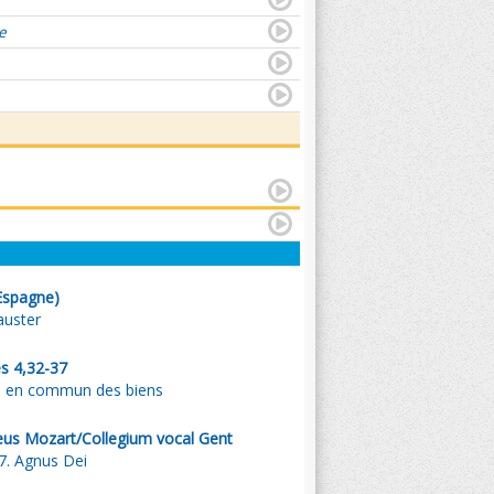
e
Espagne)
auster
s 4,32-37
e en commun des biens
us Mozart/Collegium vocal Gent
7. Agnus Dei