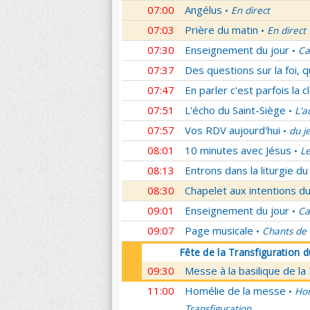
07:00
Angélus
En direct
•
07:03
Prière du matin
En direct
•
07:30
Enseignement du jour
Ca
•
07:37
Des questions sur la foi, 
07:47
En parler c'est parfois la c
07:51
L'écho du Saint-Siège
L'a
•
07:57
Vos RDV aujourd'hui
du j
•
08:01
10 minutes avec Jésus
L
•
08:13
Entrons dans la liturgie d
08:30
Chapelet aux intentions du
09:01
Enseignement du jour
Ca
•
09:07
Page musicale
Chants de
•
Fête de la Transfiguration 
09:30
Messe à la basilique de la
11:00
Homélie de la messe
Hom
•
Transfiguration