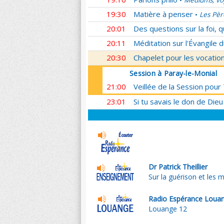
Médiums, voy
•
19:30
Matière à penser
Les Pèr
•
20:01
Des questions sur la foi, 
20:11
Méditation sur l'Évangile d
20:30
Chapelet pour les vocatio
Session à Paray-le-Monial
21:00
Veillée de la Session pour
23:01
Si tu savais le don de Dieu
Dr Patrick Theillier
Sur la guérison et les m
Radio Espérance Loua
Louange 12