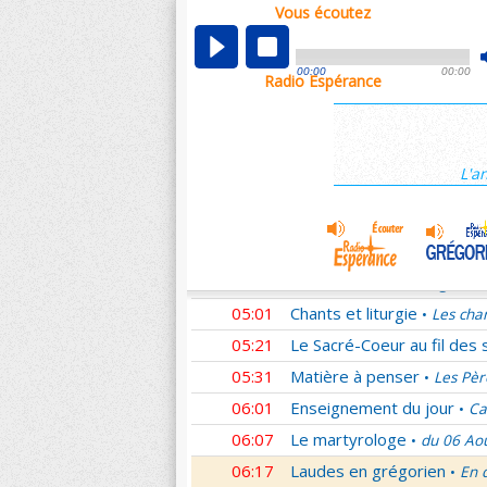
Vous écoutez
00:05
Nouveau Testament
Rom
•
01:02
Sentinelles de la foi
Lettr
•
00:00
00:00
Radio Espérance
01:33
10 minutes avec Jésus
L
•
01:48
Méditation en Eglise
La T
•
02:01
Les conférences de la Fa
L'a
03:01
Nouveau Testament
Cori
•
04:01
Entrons dans la liturgie
T
•
04:15
Entrons dans la liturgie
T
•
04:35
Entrons dans la liturgie
T
•
05:01
Chants et liturgie
Les cha
•
05:21
Le Sacré-Coeur au fil des 
05:31
Matière à penser
Les Pèr
•
06:01
Enseignement du jour
Ca
•
06:07
Le martyrologe
du 06 Ao
•
06:17
Laudes en grégorien
En 
•