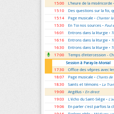
15:00
L'heure de la miséricorde
15:10
Des questions sur la foi, 
15:14
Page musicale
Chanter la
•
15:30
En Toi nos sources
Paul 
•
16:01
Entrons dans la liturgie
T
•
16:16
Entrons dans la liturgie
T
•
16:30
Entrons dans la liturgie
T
•
17:00
Temps d'intercession - Ch
Session à Paray-le-Monial
17:30
Office des vêpres avec les
18:07
Page musicale
Chants de
•
18:30
Saints et témoins
La Tran
•
19:00
Angélus
En direct
•
19:03
L'écho du Saint-Siège
L'a
•
19:06
En parler c'est parfois la c
19:16
Parlons philo