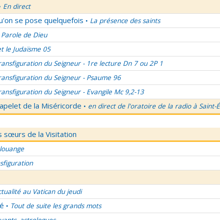
En direct
•
qu'on se pose quelquefois
La présence des saints
•
 Parole de Dieu
et le Judaïsme 05
ransfiguration du Seigneur - 1re lecture Dn 7 ou 2P 1
ransfiguration du Seigneur - Psaume 96
ransfiguration du Seigneur - Evangile Mc 9,2-13
apelet de la Miséricorde
en direct de l'oratoire de la radio à Saint-
•
 sœurs de la Visitation
 louange
sfiguration
ctualité au Vatican du jeudi
lé
Tout de suite les grands mots
•