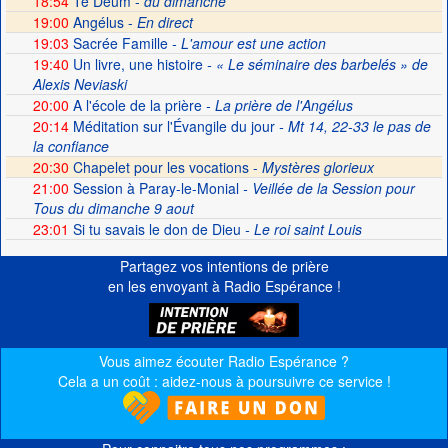
18:54
Te Deum -
du dimanche
19:00
Angélus -
En direct
19:03
Sacrée Famille
- L'amour est une action
19:40
Un livre, une histoire
- « Le séminaire des barbelés » de
Alexis Neviaski
20:00
A l'école de la prière
- La prière de l'Angélus
20:14
Méditation sur l'Évangile du jour
- Mt 14, 22-33 le pas de
la confiance
20:30
Chapelet pour les vocations -
Mystères glorieux
21:00
Session à Paray-le-Monial
- Veillée de la Session pour
Tous du dimanche 9 aout
23:01
Si tu savais le don de Dieu
- Le roi saint Louis
Partagez vos intentions de prière
en les envoyant à Radio Espérance !
Vous aimez écouter Radio Espérance ?
Cela a un coût : aidez-nous à poursuivre ce service !