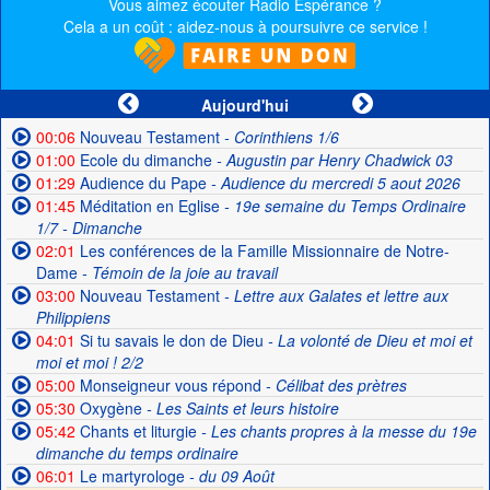
Vous aimez écouter Radio Espérance ?
Cela a un coût : aidez-nous à poursuivre ce service !
Aujourd'hui
00:06
Nouveau Testament
- Corinthiens 1/6
01:00
Ecole du dimanche
- Augustin par Henry Chadwick 03
01:29
Audience du Pape
- Audience du mercredi 5 aout 2026
01:45
Méditation en Eglise
- 19e semaine du Temps Ordinaire
1/7 - Dimanche
02:01
Les conférences de la Famille Missionnaire de Notre-
Dame
- Témoin de la joie au travail
03:00
Nouveau Testament
- Lettre aux Galates et lettre aux
Philippiens
04:01
Si tu savais le don de Dieu
- La volonté de Dieu et moi et
moi et moi ! 2/2
05:00
Monseigneur vous répond
- Célibat des prètres
05:30
Oxygène
- Les Saints et leurs histoire
05:42
Chants et liturgie
- Les chants propres à la messe du 19e
dimanche du temps ordinaire
06:01
Le martyrologe
- du 09 Août