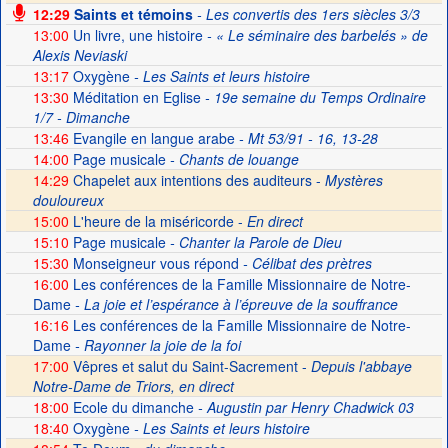
12:29
Saints et témoins
- Les convertis des 1ers siècles 3/3
13:00
Un livre, une histoire
- « Le séminaire des barbelés » de
Alexis Neviaski
13:17
Oxygène
- Les Saints et leurs histoire
13:30
Méditation en Eglise
- 19e semaine du Temps Ordinaire
1/7 - Dimanche
13:46
Evangile en langue arabe
- Mt 53/91 - 16, 13-28
14:00
Page musicale
- Chants de louange
14:29
Chapelet aux intentions des auditeurs -
Mystères
douloureux
15:00
L'heure de la miséricorde -
En direct
15:10
Page musicale
- Chanter la Parole de Dieu
15:30
Monseigneur vous répond
- Célibat des prètres
16:00
Les conférences de la Famille Missionnaire de Notre-
Dame
- La joie et l’espérance à l’épreuve de la souffrance
16:16
Les conférences de la Famille Missionnaire de Notre-
Dame
- Rayonner la joie de la foi
17:00
Vêpres et salut du Saint-Sacrement -
Depuis l'abbaye
Notre-Dame de Triors, en direct
18:00
Ecole du dimanche
- Augustin par Henry Chadwick 03
18:40
Oxygène
- Les Saints et leurs histoire