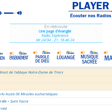
ains 3/3
max
mute
e de Dieu
Prière mariale de tradition byzantine
•
volume
semaine du Temps Ordinaire 7/7 - Samedi + Saint Dominique
En réécoute
mille Missionnaire de Notre-Dame
La joie dans 3 textes de l'Église
•
Une page d'évangile
Radio Espérance
tres aux Ephésiens et Philemon
Mt 24/34 - 21, 18-46 24
La volonté de Dieu et moi et moi et moi ! 1/2
•
age pour Journée Mondiale des Communications Sociales 2026
Bourgeois - Saint Pierre Chanel Prières
ût
direct de l'abbaye Notre-Dame de Triors
rlo Acutis 06 Miracles eucharistiques
rale
Saint Fiacre
•
rnité