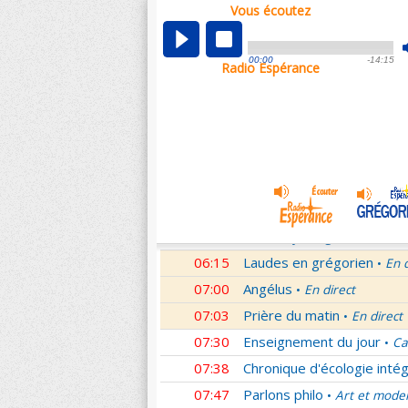
Vous écoutez
00:02
Nouveau Testament
Rom
•
01:00
Hymne acathiste à la Mèr
00:00
-14:15
Radio Espérance
01:48
Méditation en Eglise
18e 
•
02:01
Les conférences de la Fa
03:01
Nouveau Testament
Let
•
04:01
Si tu savais le don de Dieu
05:01
A l'écoute de Pierre
Mess
•
05:26
Rencontre
Père Pierre Le 
•
06:03
Le martyrologe
du 08 Ao
•
06:15
Laudes en grégorien
En 
•
07:00
Angélus
En direct
•
07:03
Prière du matin
En direct
•
07:30
Enseignement du jour
Ca
•
07:38
Chronique d'écologie intég
07:47
Parlons philo
Art et mode
•