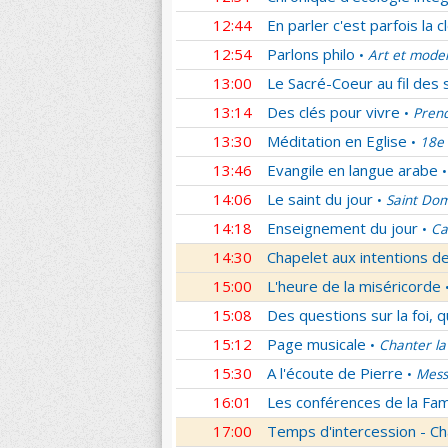
12:44
En parler c'est parfois la c
12:54
Parlons philo
Art et mode
•
13:00
Le Sacré-Coeur au fil des 
13:14
Des clés pour vivre
Prend
•
13:30
Méditation en Eglise
18e 
•
13:46
Evangile en langue arabe
•
14:06
Le saint du jour
Saint Dom
•
14:18
Enseignement du jour
Ca
•
14:30
Chapelet aux intentions d
15:00
L'heure de la miséricorde
15:08
Des questions sur la foi, 
15:12
Page musicale
Chanter la
•
15:30
A l'écoute de Pierre
Mess
•
16:01
Les conférences de la Fa
17:00
Temps d'intercession - Ch