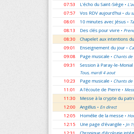
07:53
L'écho du Saint-Siège
L'a
•
07:57
Vos RDV aujourd'hui
du s
•
08:01
10 minutes avec Jésus
Ta
•
08:13
Des clés pour vivre
Prend
•
08:30
Chapelet aux intentions du
09:01
Enseignement du jour
Ca
•
09:08
Page musicale
Chants de
•
09:31
Session à Paray-le-Monial
Tous, mardi 4 aout
10:23
Page musicale
Chants de
•
11:01
A l'écoute de Pierre
Mess
•
11:30
Messe à la crypte du patr
12:00
Angélus
En direct
•
12:05
Homélie de la messe
Hom
•
12:15
Une page d'évangile
Jn 1
•
12:31
Chronique d'écologie intég