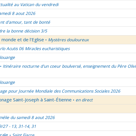
ctualité au Vatican du vendredi
amedi 8 aout 2026
nt d'amour, tant de bonté
re la bonne décision 3/5
 monde et de l'Eglise
Mystères douloureux
•
rlo Acutis 06 Miracles eucharistiques
 louange
Itinéraire nocturne d'un coeur boulversé, enseignement du Père Olivi
•
 louange
age pour Journée Mondiale des Communications Sociales 2026
onage Saint-Joseph à Saint-Étienne
en direct
•
élie du samedi 8 aout 2026
9/27 - 13, 31-14, 31
rale
Saint Fiacre
•