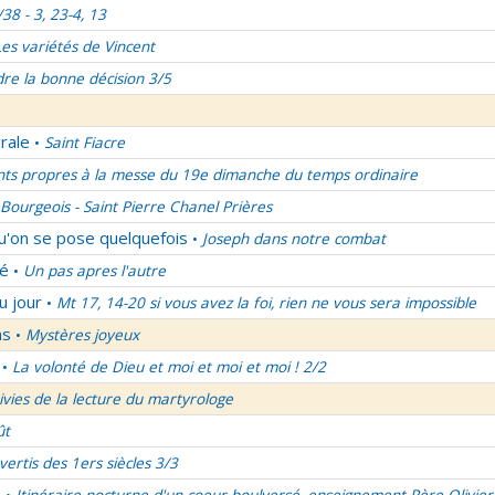
/38 - 3, 23-4, 13
Les variétés de Vincent
re la bonne décision 3/5
rale
Saint Fiacre
•
nts propres à la messe du 19e dimanche du temps ordinaire
Bourgeois - Saint Pierre Chanel Prières
qu'on se pose quelquefois
Joseph dans notre combat
•
lé
Un pas apres l'autre
•
u jour
Mt 17, 14-20 si vous avez la foi, rien ne vous sera impossible
•
ns
Mystères joyeux
•
La volonté de Dieu et moi et moi et moi ! 2/2
•
uivies de la lecture du martyrologe
ût
vertis des 1ers siècles 3/3
é