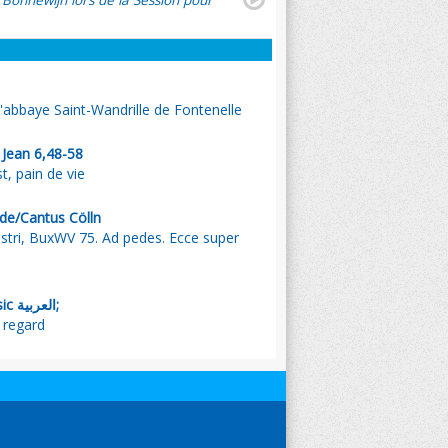
 Bonnewijn lors de la Session pour
l'abbaye Saint-Wandrille de Fontenelle
 Jean 6,48-58
t, pain de vie
de/Cantus Cölln
tri, BuxWV 75. Ad pedes. Ecce super
, Emmanuel Music العربية;
ton regard