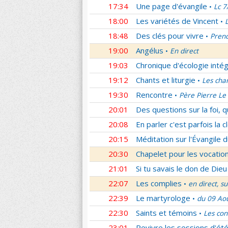
17:34
Une page d'évangile
Lc 7
•
18:00
Les variétés de Vincent
•
18:48
Des clés pour vivre
Prend
•
19:00
Angélus
En direct
•
19:03
Chronique d'écologie intég
19:12
Chants et liturgie
Les cha
•
19:30
Rencontre
Père Pierre Le 
•
20:01
Des questions sur la foi, 
20:08
En parler c'est parfois la c
20:15
Méditation sur l'Évangile d
20:30
Chapelet pour les vocatio
21:01
Si tu savais le don de Dieu
22:07
Les complies
en direct, s
•
22:39
Le martyrologe
du 09 Ao
•
22:30
Saints et témoins
Les con
•
23:01
Revivre les sessions d'ét