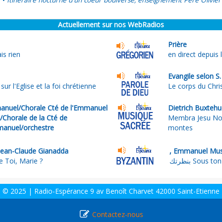
Itinéraire nocturne d'un coeur boulversé, enseignement Père Olivier
•
Actuellement sur nos WebRadios
Prière
is rien
en direct depuis 
Evangile selon S.
r l'Eglise et la foi chrétienne
Le corps du Chris
nuel/Chorale Cté de l'Emmanuel
Dietrich Buxtehu
e/Chorale de la Cté de
Membra Jesu Nos
manuel/orchestre
montes
Jean-Claude Gianadda
e Toi, Marie ?
بنظرتك Sous 
© 2025 | Radio-Espérance 9 av Benoît Charvet 42000 Saint-Etienne
Contactez-nous