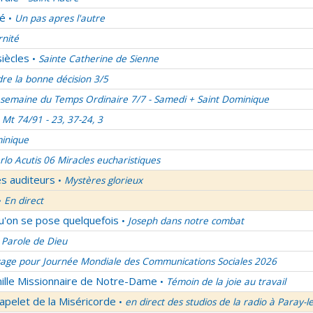
lé
Un pas apres l'autre
•
rnité
siècles
Sainte Catherine de Sienne
•
re la bonne décision 3/5
semaine du Temps Ordinaire 7/7 - Samedi + Saint Dominique
Mt 74/91 - 23, 37-24, 3
inique
rlo Acutis 06 Miracles eucharistiques
es auditeurs
Mystères glorieux
•
En direct
•
qu'on se pose quelquefois
Joseph dans notre combat
•
 Parole de Dieu
age pour Journée Mondiale des Communications Sociales 2026
mille Missionnaire de Notre-Dame
Témoin de la joie au travail
•
apelet de la Miséricorde
en direct des studios de la radio à Paray-l
•