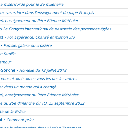
La miséricorde pour le 3e millénaire
ux sacerdoce dans l'enseignement du pape François
ie), enseignement du Père Etienne Méténier
u 2e Congrès international de pastorale des personnes âgées
is
Foi, Espérance, Charité et mission 3/3
•
Famille, galère ou croisière
•
en famille
d’amour
-Sorkine
Homélie du 13 juillet 2018
•
vous ai aimé aimez-vous les uns les autres
er dans un monde qui a changé
ie), enseignement du Père Etienne Méténier
e du 26e dimanche du TO, 25 septembre 2022
ité de la Grâce
nt
Comment prier
•