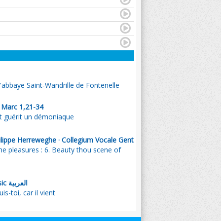
l'abbaye Saint-Wandrille de Fontenelle
. Marc 1,21-34
et guérit un démoniaque
ilippe Herreweghe · Collegium Vocale Gent
he pleasures : 6. Beauty thou scene of
, Emmanuel Music العربية
 - Réjouis-toi, car il vient