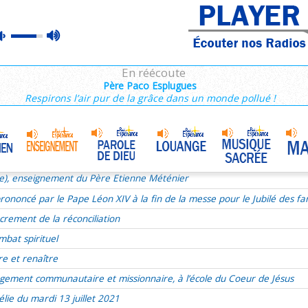
ie), enseignement du Père Etienne Méténier
max
mute
ie du 17e dimanche du TO le 24 juillet 2022
volume
ous, Jésus se livre
En réécoute
xualité
Père Paco Esplugues
Respirons l’air pur de la grâce dans un monde pollué !
aints
r de Dieu
udry
Homélie du 9 juillet 2017
•
t liturgie
ie), enseignement du Père Etienne Méténier
ononcé par le Pape Léon XIV à la fin de la messe pour le Jubilé des fam
crement de la réconciliation
mbat spirituel
re et renaître
gement communautaire et missionnaire, à l’école du Coeur de Jésus
lie du mardi 13 juillet 2021