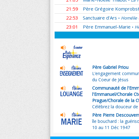
La f
•
21:59
Père Grégoire Komprobs
22:53
Sanctuaire d'Ars
Homélie 
•
23:01
Père Emmanuel-Marie
He
•
Père Gabriel Priou
L’engagement communaut
du Coeur de Jésus
Communauté de l'Emma
l'Emmanuel/Chorale Cté
Prague/Chorale de la C
Célébrez la douceur d
Père Pierre Descouve
île bouchard : la guéris
10 au 11 Déc 1947