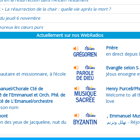
oi en la résurrection dans l'Ancien Testament
t
La résurrection de la chair : quelle vie après la mort ?
•
du jeudi 6 novembre
ureux les cœurs purs
Actuellement sur nos WebRadios
Prière
en direct depuis 
Evangile selon S
aire et missionnaire, à l’école
Jésus enseigne 
nuel/Chorale Cté de
Henry Purcell/Ph
 de l'Emmanuel et Orch. Phil. de
Welcome to all t
té de L'Emanuel/orchestre
love
e son nom
mont
on des yeux de Jacqueline, nuit du
تهلل وترنم