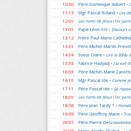
10:30
Père Dominique Aubert
•
11:13
Mgr Pascal Roland
Les de
•
12:01
Les noms de Jésus (1er part
13:01
Pape Léon XIV
Discours a
•
13:12
Frère Paul-Marie Cathelina
13:31
Père Michel-Martin Prevel
14:34
Soeur Claire
Lire la Bible 
•
15:33
Fabrice Hadjadj
J’ai soif 
•
16:03
Père Michel-Marie Zanotti
16:10
Mgr Pascal Ide
Comme je 
•
17:11
Père Pascal Ide
Se repos
•
18:01
Les noms de Jésus (1er part
18:58
Père Jean Tardy †
Homéli
•
19:09
Père Geoffroy Marie
Tra
•
20:07
Père Pierre Descouvemo
21:05
Marie-Noëlle Thabut