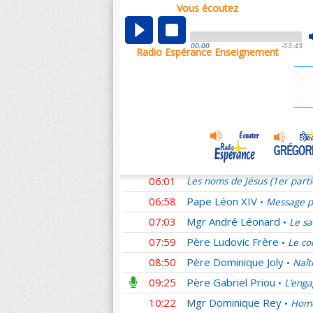
Vous écoutez
00:01
Les noms de Jésus (1er part
00:58
Père Ludovic Frère
Homél
•
00:00
-53:43
Radio Espérance Enseignement
01:11
Mgr Benoît Rivière
Pour n
•
01:54
Père Denis Sonet †
La se
•
02:53
Sœur Laure
Des couples s
•
03:46
Mgr Yves Le Saux
L'Amou
•
04:44
Père Emmanuel du Boisba
05:02
Père Guilmard
Adoration e
•
06:01
Les noms de Jésus (1er part
06:58
Pape Léon XIV
Message pr
•
07:03
Mgr André Léonard
Le sa
•
07:59
Père Ludovic Frère
Le co
•
08:50
Père Dominique Joly
Naît
•
09:25
Père Gabriel Priou
L’enga
•
10:22
Mgr Dominique Rey
Homé
•