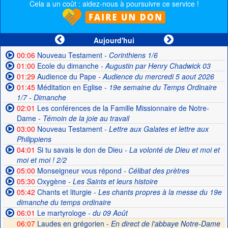
Cela a un coût : aidez-nous à poursuivre ce service !
Aujourd'hui
00:06
Nouveau Testament
- Corinthiens 1/6
01:00
Ecole du dimanche
- Augustin par Henry Chadwick 03
01:29
Audience du Pape
- Audience du mercredi 5 aout 2026
01:45
Méditation en Eglise
- 19e semaine du Temps Ordinaire
1/7 - Dimanche
02:01
Les conférences de la Famille Missionnaire de Notre-
Dame
- Témoin de la joie au travail
03:00
Nouveau Testament
- Lettre aux Galates et lettre aux
Philippiens
04:01
Si tu savais le don de Dieu
- La volonté de Dieu et moi et
moi et moi ! 2/2
05:00
Monseigneur vous répond
- Célibat des prètres
05:30
Oxygène
- Les Saints et leurs histoire
05:42
Chants et liturgie
- Les chants propres à la messe du 19e
dimanche du temps ordinaire
06:01
Le martyrologe
- du 09 Août
06:07
Laudes en grégorien -
En direct de l'abbaye Notre-Dame