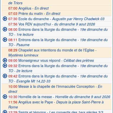
de Triors
07:00
Angélus -
En direct
07:03
Prière du matin -
En direct
07:30
Ecole du dimanche
- Augustin par Henry Chadwick 03
07:56
Vos RDV aujourd'hui
- du dimanche 9 aout 2026
08:00
Entrons dans la liturgie du dimanche
- 19e dimanche du
TO - 1re lecture
08:11
Entrons dans la liturgie du dimanche
- 19e dimanche du
TO - Psaume
08:29
Chapelet aux intentions du monde et de l'Eglise -
Mystères lumineux
09:00
Monseigneur vous répond
- Célibat des prètres
09:32
Entrons dans la liturgie du dimanche
- 19e dimanche du
TO - 2e lecture
09:42
Entrons dans la liturgie du dimanche
- 19e dimanche du
TO - Evangile Mt 14,22-33
10:00
Messe à la chapelle de l'Immaculée Conception -
En
direct
10:30
Homélie de la messe
- Homélie du dimanche 9 aout 2026
11:56
Angélus avec le Pape -
Depuis la place Saint-Pierre à
Rome
12:29
Saints et témoins
- Les convertis des 1ers siècles 3/3