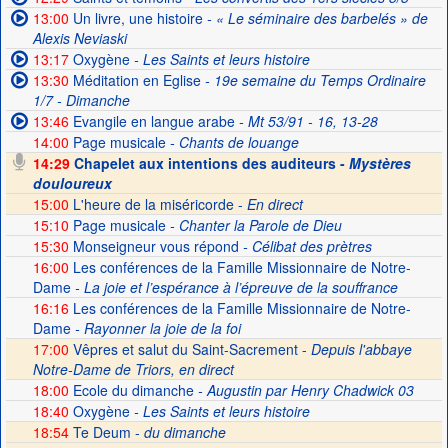
13:00
Un livre, une histoire
- « Le séminaire des barbelés » de
Alexis Neviaski
13:17
Oxygène
- Les Saints et leurs histoire
13:30
Méditation en Eglise
- 19e semaine du Temps Ordinaire
1/7 - Dimanche
13:46
Evangile en langue arabe
- Mt 53/91 - 16, 13-28
14:00
Page musicale
- Chants de louange
14:29
Chapelet aux intentions des auditeurs -
Mystères
douloureux
15:00
L'heure de la miséricorde -
En direct
15:10
Page musicale
- Chanter la Parole de Dieu
15:30
Monseigneur vous répond
- Célibat des prètres
16:00
Les conférences de la Famille Missionnaire de Notre-
Dame
- La joie et l’espérance à l’épreuve de la souffrance
16:16
Les conférences de la Famille Missionnaire de Notre-
Dame
- Rayonner la joie de la foi
17:00
Vêpres et salut du Saint-Sacrement -
Depuis l'abbaye
Notre-Dame de Triors, en direct
18:00
Ecole du dimanche
- Augustin par Henry Chadwick 03
18:40
Oxygène
- Les Saints et leurs histoire
18:54
Te Deum -
du dimanche