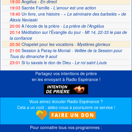
19:00
Angélus -
En direct
19:03
Sacrée Famille
- L'amour est une action
19:40
Un livre, une histoire
- « Le séminaire des barbelés » de
Alexis Neviaski
20:00
A l'école de la prière
- La prière de l'Angélus
20:14
Méditation sur l'Évangile du jour
- Mt 14, 22-33 le pas de
la confiance
20:30
Chapelet pour les vocations -
Mystères glorieux
21:00
Session à Paray-le-Monial
- Veillée de la Session pour
Tous du dimanche 9 aout
23:01
Si tu savais le don de Dieu
- Le roi saint Louis
Partagez vos intentions de prière
en les envoyant à Radio Espérance !
Vous aimez écouter Radio Espérance ?
Cela a un coût : aidez-nous à poursuivre ce service !
Pour connaitre tous nos programmes :