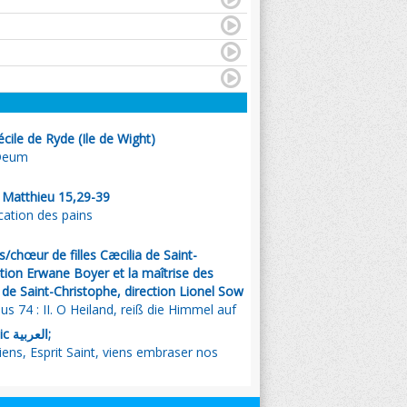
cile de Ryde (Ile de Wight)
 Deum
. Matthieu 15,29-39
cation des pains
chœur de filles Cæcilia de Saint-
ction Erwane Boyer et la maîtrise des
 de Saint-Christophe, direction Lionel Sow
s 74 : II. O Heiland, reiß die Himmel auf
, Emmanuel Music العربية;