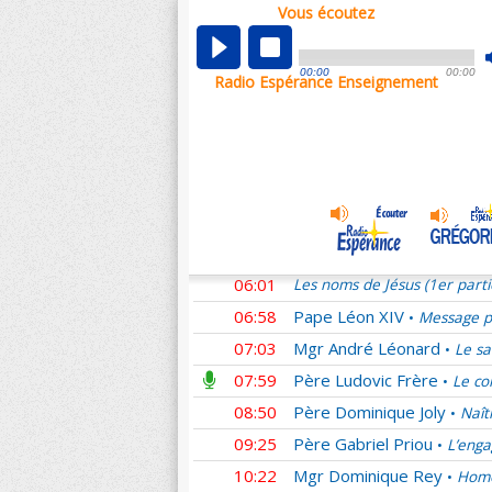
Vous écoutez
00:01
Les noms de Jésus (1er part
00:58
Père Ludovic Frère
Homél
•
00:00
00:00
Radio Espérance Enseignement
01:11
Mgr Benoît Rivière
Pour n
•
01:54
Père Denis Sonet †
La se
•
02:53
Sœur Laure
Des couples s
•
03:46
Mgr Yves Le Saux
L'Amou
•
04:44
Père Emmanuel du Boisba
05:02
Père Guilmard
Adoration e
•
06:01
Les noms de Jésus (1er part
06:58
Pape Léon XIV
Message pr
•
07:03
Mgr André Léonard
Le sa
•
07:59
Père Ludovic Frère
Le co
•
08:50
Père Dominique Joly
Naît
•
09:25
Père Gabriel Priou
L’enga
•
10:22
Mgr Dominique Rey
Homé
•