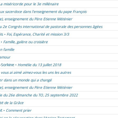
La miséricorde pour le 3e millénaire
ux sacerdoce dans l'enseignement du pape François
ie), enseignement du Père Etienne Méténier
u 2e Congrès international de pastorale des personnes âgées
is
Foi, Espérance, Charité et mission 3/3
•
Famille, galère ou croisière
•
en famille
d’amour
-Sorkine
Homélie du 13 juillet 2018
•
vous ai aimé aimez-vous les uns les autres
er dans un monde qui a changé
ie), enseignement du Père Etienne Méténier
e du 26e dimanche du TO, 25 septembre 2022
ité de la Grâce
nt
Comment prier
•