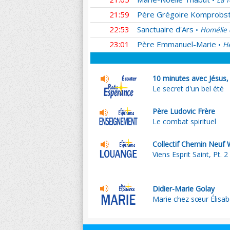
La f
•
21:59
Père Grégoire Komprobs
22:53
Sanctuaire d'Ars
Homélie 
•
23:01
Père Emmanuel-Marie
He
•
10 minutes avec Jésus, 
Le secret d'un bel été
Père Ludovic Frère
Le combat spirituel
Collectif Chemin Neuf 
Viens Esprit Saint, Pt. 2
Didier-Marie Golay
Marie chez sœur Élisabe