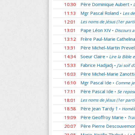
10:30
Père Dominique Aubert
•
11:13
Mgr Pascal Roland
Les de
•
12:01
Les noms de Jésus (1er part
13:01
Pape Léon XIV
Discours a
•
13:12
Frère Paul-Marie Cathelina
13:31
Père Michel-Martin Prevel
14:34
Soeur Claire
Lire la Bible 
•
15:33
Fabrice Hadjadj
J’ai soif 
•
16:03
Père Michel-Marie Zanotti
16:10
Mgr Pascal Ide
Comme je 
•
17:11
Père Pascal Ide
Se repos
•
18:01
Les noms de Jésus (1er part
18:58
Père Jean Tardy †
Homéli
•
19:09
Père Geoffroy Marie
Tra
•
20:07
Père Pierre Descouvemo
21:05
Marie-Noëlle Thabut