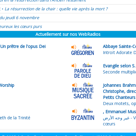
oi en la résurrection dans l'Ancien Testament
t
La résurrection de la chair : quelle vie après la mort ?
•
du jeudi 6 novembre
ureux les cœurs purs
Actuellement sur nos WebRadios
Un prêtre de l'opus Dei
Abbaye Sainte-Cé
Introït Adorate
Evangile selon S
Seconde multipli
Worship
Johannes Brahms/
Christophe, dire
Petits Chanteurs
Deux motets, opu
th de la Trinité
غير وجه الأرض - Viens, Esprit Saint, viens embraser nos
cœurs