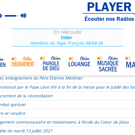
ie), enseignement du Père Etienne Méténier
max
mute
ie du 17e dimanche du TO le 24 juillet 2022
volume
ous, Jésus se livre
En réécoute
xualité
Didier
Homélies du Pape François 68/68 68
aints
r de Dieu
udry
Homélie du 9 juillet 2017
•
t liturgie
ie), enseignement du Père Etienne Méténier
ononcé par le Pape Léon XIV à la fin de la messe pour le Jubilé des fam
crement de la réconciliation
mbat spirituel
re et renaître
gement communautaire et missionnaire, à l’école du Coeur de Jésus
lie du mardi 13 juillet 2021