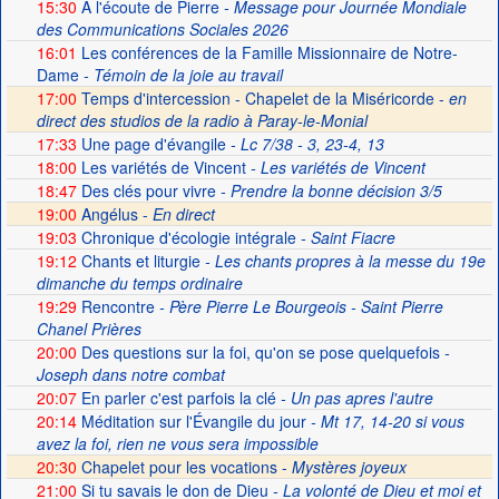
15:30
A l'écoute de Pierre
- Message pour Journée Mondiale
des Communications Sociales 2026
16:01
Les conférences de la Famille Missionnaire de Notre-
Dame
- Témoin de la joie au travail
17:00
Temps d'intercession - Chapelet de la Miséricorde -
en
direct des studios de la radio à Paray-le-Monial
17:33
Une page d'évangile
- Lc 7/38 - 3, 23-4, 13
18:00
Les variétés de Vincent
- Les variétés de Vincent
18:47
Des clés pour vivre
- Prendre la bonne décision 3/5
19:00
Angélus -
En direct
19:03
Chronique d'écologie intégrale
- Saint Fiacre
19:12
Chants et liturgie
- Les chants propres à la messe du 19e
dimanche du temps ordinaire
19:29
Rencontre
- Père Pierre Le Bourgeois - Saint Pierre
Chanel Prières
20:00
Des questions sur la foi, qu'on se pose quelquefois
-
Joseph dans notre combat
20:07
En parler c'est parfois la clé
- Un pas apres l'autre
20:14
Méditation sur l'Évangile du jour
- Mt 17, 14-20 si vous
avez la foi, rien ne vous sera impossible
20:30
Chapelet pour les vocations -
Mystères joyeux
21:00
Si tu savais le don de Dieu
- La volonté de Dieu et moi et