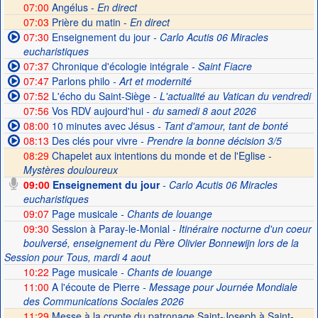
07:00
Angélus -
En direct
07:03
Prière du matin -
En direct
07:30
Enseignement du jour
- Carlo Acutis 06 Miracles
eucharistiques
07:37
Chronique d'écologie intégrale
- Saint Fiacre
07:47
Parlons philo
- Art et modernité
07:52
L'écho du Saint-Siège
- L'actualité au Vatican du vendredi
07:56
Vos RDV aujourd'hui
- du samedi 8 aout 2026
08:00
10 minutes avec Jésus
- Tant d'amour, tant de bonté
08:13
Des clés pour vivre
- Prendre la bonne décision 3/5
08:29
Chapelet aux intentions du monde et de l'Eglise -
Mystères douloureux
09:00
Enseignement du jour
- Carlo Acutis 06 Miracles
eucharistiques
09:07
Page musicale
- Chants de louange
09:30
Session à Paray-le-Monial
- Itinéraire nocturne d'un coeur
boulversé, enseignement du Père Olivier Bonnewijn lors de la
Session pour Tous, mardi 4 aout
10:22
Page musicale
- Chants de louange
11:00
A l'écoute de Pierre
- Message pour Journée Mondiale
des Communications Sociales 2026
11:29
Messe à la crypte du patronage Saint-Joseph à Saint-