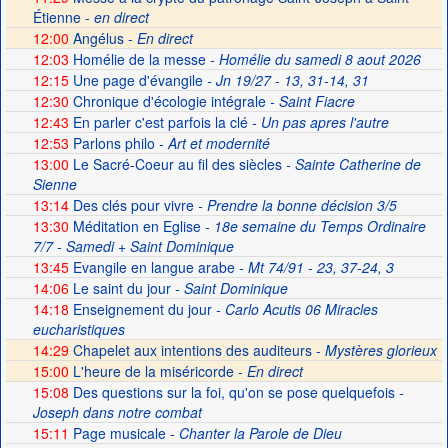
Étienne -
en direct
12:00
Angélus -
En direct
12:03
Homélie de la messe
- Homélie du samedi 8 aout 2026
12:15
Une page d'évangile
- Jn 19/27 - 13, 31-14, 31
12:30
Chronique d'écologie intégrale
- Saint Fiacre
12:43
En parler c'est parfois la clé
- Un pas apres l'autre
12:53
Parlons philo
- Art et modernité
13:00
Le Sacré-Coeur au fil des siècles
- Sainte Catherine de
Sienne
13:14
Des clés pour vivre
- Prendre la bonne décision 3/5
13:30
Méditation en Eglise
- 18e semaine du Temps Ordinaire
7/7 - Samedi + Saint Dominique
13:45
Evangile en langue arabe
- Mt 74/91 - 23, 37-24, 3
14:06
Le saint du jour
- Saint Dominique
14:18
Enseignement du jour
- Carlo Acutis 06 Miracles
eucharistiques
14:29
Chapelet aux intentions des auditeurs -
Mystères glorieux
15:00
L'heure de la miséricorde -
En direct
15:08
Des questions sur la foi, qu'on se pose quelquefois
-
Joseph dans notre combat
15:11
Page musicale
- Chanter la Parole de Dieu