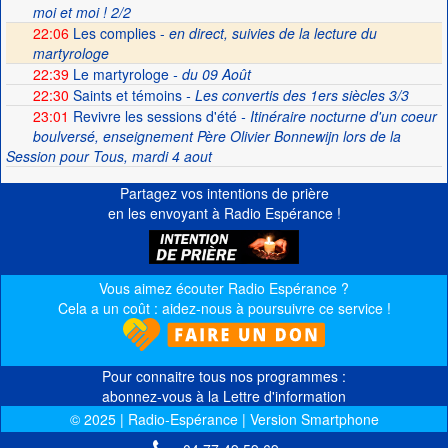
moi et moi ! 2/2
22:06
Les complies -
en direct, suivies de la lecture du
martyrologe
22:39
Le martyrologe
- du 09 Août
22:30
Saints et témoins
- Les convertis des 1ers siècles 3/3
23:01
Revivre les sessions d'été
- Itinéraire nocturne d'un coeur
boulversé, enseignement Père Olivier Bonnewijn lors de la
Session pour Tous, mardi 4 aout
Partagez vos intentions de prière
en les envoyant à Radio Espérance !
Vous aimez écouter Radio Espérance ?
Cela a un coût : aidez-nous à poursuivre ce service !
Pour connaitre tous nos programmes :
abonnez-vous à la Lettre d'information
© 2025 | Radio-Espérance | Version Smartphone