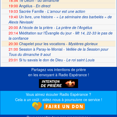
18:54
Te Deum -
du dimanche
19:00
Angélus -
En direct
19:03
Sacrée Famille
- L'amour est une action
19:40
Un livre, une histoire
- « Le séminaire des barbelés » de
Alexis Neviaski
20:00
A l'école de la prière
- La prière de l'Angélus
20:14
Méditation sur l'Évangile du jour
- Mt 14, 22-33 le pas de
la confiance
20:30
Chapelet pour les vocations -
Mystères glorieux
21:00
Session à Paray-le-Monial
- Veillée de la Session pour
Tous du dimanche 9 aout
23:01
Si tu savais le don de Dieu
- Le roi saint Louis
Partagez vos intentions de prière
en les envoyant à Radio Espérance !
Vous aimez écouter Radio Espérance ?
Cela a un coût : aidez-nous à poursuivre ce service !