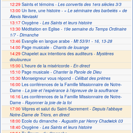
12:29
Saints et témoins
- Les convertis des 1ers siècles 3/3
13:00
Un livre, une histoire
- « Le séminaire des barbelés » de
Alexis Neviaski
13:17
Oxygène
- Les Saints et leurs histoire
13:30
Méditation en Eglise
- 19e semaine du Temps Ordinaire
1/7 - Dimanche
13:46
Evangile en langue arabe
- Mt 53/91 - 16, 13-28
14:00
Page musicale
- Chants de louange
14:29
Chapelet aux intentions des auditeurs -
Mystères
douloureux
15:00
L'heure de la miséricorde -
En direct
15:10
Page musicale
- Chanter la Parole de Dieu
15:30
Monseigneur vous répond
- Célibat des prètres
16:00
Les conférences de la Famille Missionnaire de Notre-
Dame
- La joie et l’espérance à l’épreuve de la souffrance
16:16
Les conférences de la Famille Missionnaire de Notre-
Dame
- Rayonner la joie de la foi
17:00
Vêpres et salut du Saint-Sacrement -
Depuis l'abbaye
Notre-Dame de Triors, en direct
18:00
Ecole du dimanche
- Augustin par Henry Chadwick 03
18:40
Oxygène
- Les Saints et leurs histoire