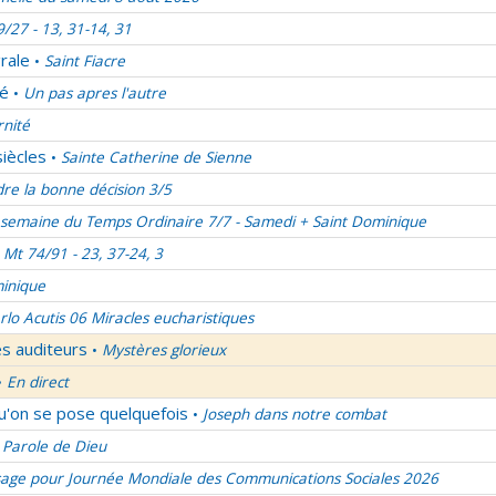
9/27 - 13, 31-14, 31
rale
Saint Fiacre
•
lé
Un pas apres l'autre
•
rnité
siècles
Sainte Catherine de Sienne
•
re la bonne décision 3/5
semaine du Temps Ordinaire 7/7 - Samedi + Saint Dominique
Mt 74/91 - 23, 37-24, 3
inique
rlo Acutis 06 Miracles eucharistiques
es auditeurs
Mystères glorieux
•
En direct
•
qu'on se pose quelquefois
Joseph dans notre combat
•
 Parole de Dieu
age pour Journée Mondiale des Communications Sociales 2026