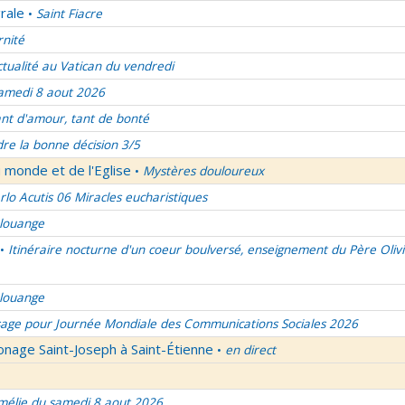
rale
Saint Fiacre
•
rnité
ctualité au Vatican du vendredi
amedi 8 aout 2026
nt d'amour, tant de bonté
re la bonne décision 3/5
 monde et de l'Eglise
Mystères douloureux
•
rlo Acutis 06 Miracles eucharistiques
 louange
Itinéraire nocturne d'un coeur boulversé, enseignement du Père Olivi
•
 louange
age pour Journée Mondiale des Communications Sociales 2026
onage Saint-Joseph à Saint-Étienne
en direct
•
élie du samedi 8 aout 2026