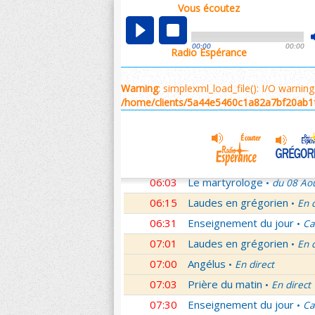
Vous écoutez
00:02
Nouveau Testament
Rom
•
01:00
Hymne acathiste à la Mèr
00:00
00:00
Radio Espérance
01:48
Méditation en Eglise
18e 
•
02:01
Les conférences de la Fa
Warning
: simplexml_load_file(): I/O warni
03:01
Nouveau Testament
Let
/home/clients/5a44e5460c1a82a7bf20ab1
•
04:01
Si tu savais le don de Dieu
05:01
A l'écoute de Pierre
Mess
•
05:26
Rencontre
Père Pierre Le 
•
06:03
Le martyrologe
du 08 Ao
•
06:15
Laudes en grégorien
En 
•
06:31
Enseignement du jour
Ca
•
07:01
Laudes en grégorien
En 
•
07:00
Angélus
En direct
•
07:03
Prière du matin
En direct
•
07:30
Enseignement du jour
Ca
•