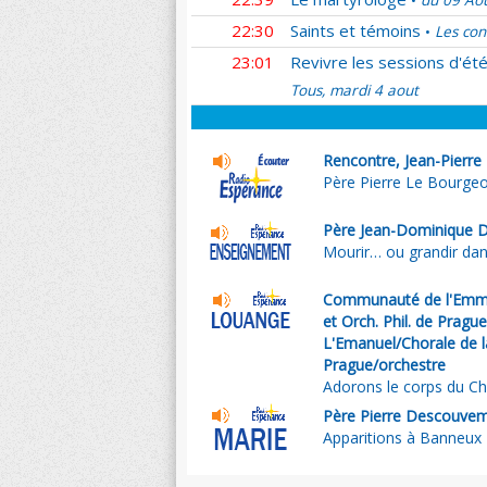
du 09 Ao
•
22:30
Saints et témoins
Les con
•
23:01
Revivre les sessions d'ét
Tous, mardi 4 aout
Rencontre, Jean-Pierre
Père Pierre Le Bourgeoi
Père Jean-Dominique 
Mourir… ou grandir dans
Communauté de l'Emma
et Orch. Phil. de Pragu
L'Emanuel/Chorale de la
Prague/orchestre
Adorons le corps du Ch
Père Pierre Descouve
Apparitions à Banneux 