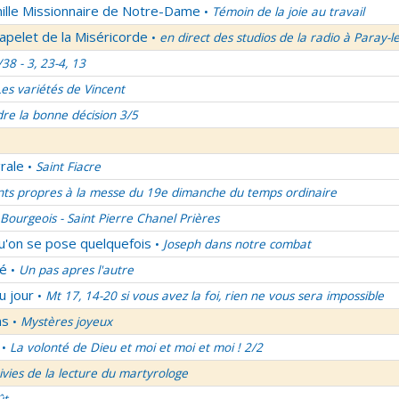
mille Missionnaire de Notre-Dame
Témoin de la joie au travail
•
apelet de la Miséricorde
en direct des studios de la radio à Paray-l
•
/38 - 3, 23-4, 13
Les variétés de Vincent
re la bonne décision 3/5
rale
Saint Fiacre
•
nts propres à la messe du 19e dimanche du temps ordinaire
Bourgeois - Saint Pierre Chanel Prières
qu'on se pose quelquefois
Joseph dans notre combat
•
lé
Un pas apres l'autre
•
u jour
Mt 17, 14-20 si vous avez la foi, rien ne vous sera impossible
•
ns
Mystères joyeux
•
La volonté de Dieu et moi et moi et moi ! 2/2
•
uivies de la lecture du martyrologe