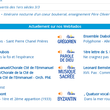
ût
vertis des 1ers siècles 3/3
é
Itinéraire nocturne d'un coeur boulversé, enseignement Père Olivier
•
Actuellement sur nos WebRadios
Ensemble Diabol
s - Saint Pierre Chanel Prières
Polyphonie - Alle
Dubois
1ère lettre de S.
 la foi et l'espérance
Ne craignez pas
nuel/Chorale Cté de l'Emmanuel
Leonard Bernste
e/Chorale de la Cté de
XVII. Pax : Com
 Cté de l'Emmanuel - Orch. Phil.
rist
mont
, Quatuor vocal 
- 1ère et 2ème apparition (1933)
Dans la mer ro