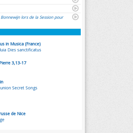
 Bonnewijn lors de la Session pour
us in Musica (France)
luia Dies sanctificatus
 Pierre 3,13-17
in
munion Secret Songs
russe de Nice
uge