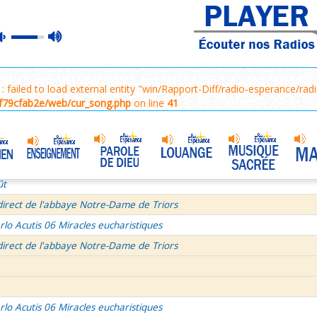
ains 3/3
max
mute
e de Dieu
Prière mariale de tradition byzantine
•
volume
semaine du Temps Ordinaire 7/7 - Samedi + Saint Dominique
mille Missionnaire de Notre-Dame
La joie dans 3 textes de l'Église
•
ng : failed to load external entity "win/Rapport-Diff/radio-esperance/r
tres aux Ephésiens et Philemon
f79cfab2e/web/cur_song.php
on line
41
La volonté de Dieu et moi et moi et moi ! 1/2
•
age pour Journée Mondiale des Communications Sociales 2026
Bourgeois - Saint Pierre Chanel Prières
ût
direct de l'abbaye Notre-Dame de Triors
rlo Acutis 06 Miracles eucharistiques
direct de l'abbaye Notre-Dame de Triors
rlo Acutis 06 Miracles eucharistiques