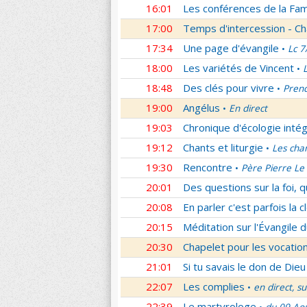
16:01
Les conférences de la Fa
17:00
Temps d'intercession - Ch
17:34
Une page d'évangile
Lc 7
•
18:00
Les variétés de Vincent
•
18:48
Des clés pour vivre
Prend
•
19:00
Angélus
En direct
•
19:03
Chronique d'écologie intég
19:12
Chants et liturgie
Les cha
•
19:30
Rencontre
Père Pierre Le 
•
20:01
Des questions sur la foi, 
20:08
En parler c'est parfois la c
20:15
Méditation sur l'Évangile d
20:30
Chapelet pour les vocatio
21:01
Si tu savais le don de Dieu
22:07
Les complies
en direct, s
•
22:39
Le martyrologe