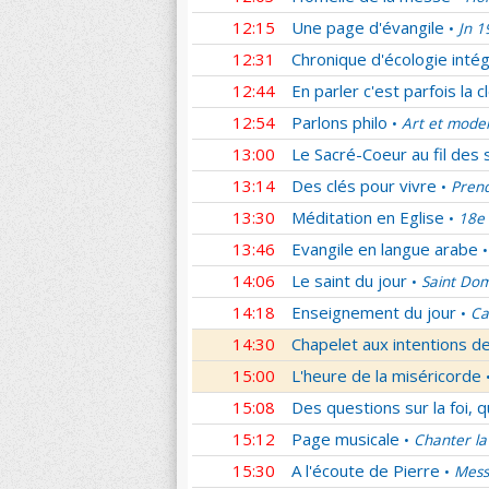
12:15
Une page d'évangile
Jn 1
•
12:31
Chronique d'écologie intég
12:44
En parler c'est parfois la c
12:54
Parlons philo
Art et mode
•
13:00
Le Sacré-Coeur au fil des 
13:14
Des clés pour vivre
Prend
•
13:30
Méditation en Eglise
18e 
•
13:46
Evangile en langue arabe
•
14:06
Le saint du jour
Saint Dom
•
14:18
Enseignement du jour
Ca
•
14:30
Chapelet aux intentions d
15:00
L'heure de la miséricorde
15:08
Des questions sur la foi, 
15:12
Page musicale
Chanter la
•
15:30
A l'écoute de Pierre
Mess
•