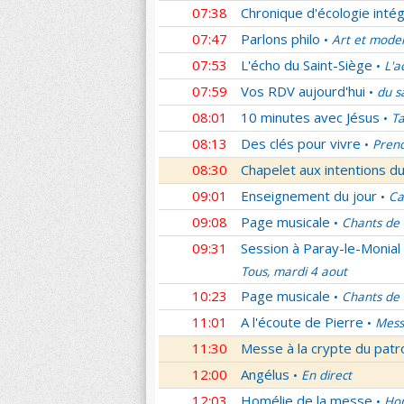
07:38
Chronique d'écologie intég
07:47
Parlons philo
Art et mode
•
07:53
L'écho du Saint-Siège
L'a
•
07:59
Vos RDV aujourd'hui
du s
•
08:01
10 minutes avec Jésus
Ta
•
08:13
Des clés pour vivre
Prend
•
08:30
Chapelet aux intentions du
09:01
Enseignement du jour
Ca
•
09:08
Page musicale
Chants de
•
09:31
Session à Paray-le-Monial
Tous, mardi 4 aout
10:23
Page musicale
Chants de
•
11:01
A l'écoute de Pierre
Mess
•
11:30
Messe à la crypte du patr
12:00
Angélus
En direct
•
12:03
Homélie de la messe
Hom
•