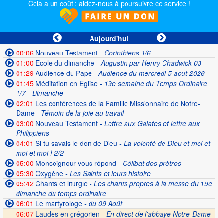
Cela a un coût : aidez-nous à poursuivre ce service !
Aujourd'hui
00:06
Nouveau Testament
- Corinthiens 1/6
01:00
Ecole du dimanche
- Augustin par Henry Chadwick 03
01:29
Audience du Pape
- Audience du mercredi 5 aout 2026
01:45
Méditation en Eglise
- 19e semaine du Temps Ordinaire
1/7 - Dimanche
02:01
Les conférences de la Famille Missionnaire de Notre-
Dame
- Témoin de la joie au travail
03:00
Nouveau Testament
- Lettre aux Galates et lettre aux
Philippiens
04:01
Si tu savais le don de Dieu
- La volonté de Dieu et moi et
moi et moi ! 2/2
05:00
Monseigneur vous répond
- Célibat des prètres
05:30
Oxygène
- Les Saints et leurs histoire
05:42
Chants et liturgie
- Les chants propres à la messe du 19e
dimanche du temps ordinaire
06:01
Le martyrologe
- du 09 Août
06:07
Laudes en grégorien -
En direct de l'abbaye Notre-Dame