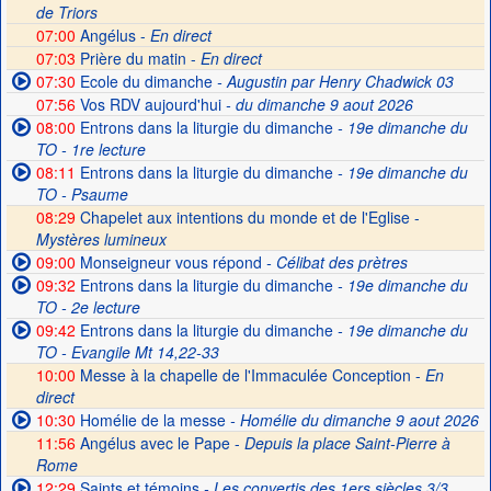
de Triors
07:00
Angélus -
En direct
07:03
Prière du matin -
En direct
07:30
Ecole du dimanche
- Augustin par Henry Chadwick 03
07:56
Vos RDV aujourd'hui
- du dimanche 9 aout 2026
08:00
Entrons dans la liturgie du dimanche
- 19e dimanche du
TO - 1re lecture
08:11
Entrons dans la liturgie du dimanche
- 19e dimanche du
TO - Psaume
08:29
Chapelet aux intentions du monde et de l'Eglise -
Mystères lumineux
09:00
Monseigneur vous répond
- Célibat des prètres
09:32
Entrons dans la liturgie du dimanche
- 19e dimanche du
TO - 2e lecture
09:42
Entrons dans la liturgie du dimanche
- 19e dimanche du
TO - Evangile Mt 14,22-33
10:00
Messe à la chapelle de l'Immaculée Conception -
En
direct
10:30
Homélie de la messe
- Homélie du dimanche 9 aout 2026
11:56
Angélus avec le Pape -
Depuis la place Saint-Pierre à
Rome
12:29
Saints et témoins
- Les convertis des 1ers siècles 3/3