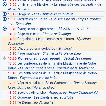
13:00
Un livre, une histoire
- « Le séminaire des barbelés » de
Alexis Neviaski
13:17
Oxygène
- Les Saints et leurs histoire
13:30
Méditation en Eglise
- 19e semaine du Temps Ordinaire
1/7 - Dimanche
13:46
Evangile en langue arabe
- Mt 53/91 - 16, 13-28
14:00
Page musicale
- Chants de louange
14:30
Chapelet aux intentions des auditeurs -
Mystères
douloureux
15:00
L'heure de la miséricorde -
En direct
15:10
Page musicale
- Chanter la Parole de Dieu
15:30
Monseigneur vous répond
- Célibat des prètres
16:00
Les conférences de la Famille Missionnaire de Notre-
Dame
- La joie et l’espérance à l’épreuve de la souffrance
16:16
Les conférences de la Famille Missionnaire de Notre-
Dame
- Rayonner la joie de la foi
17:00
Vêpres et salut du Saint-Sacrement -
Depuis l'abbaye
Notre-Dame de Triors, en direct
18:00
Ecole du dimanche
- Augustin par Henry Chadwick 03
18:40
Oxygène
- Les Saints et leurs histoire
18:54
Te Deum -
du dimanche