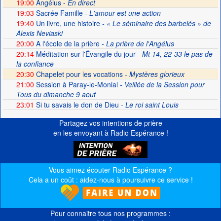
19:00
Angélus -
En direct
19:03
Sacrée Famille
- L'amour est une action
19:40
Un livre, une histoire
- « Le séminaire des barbelés » de
Alexis Neviaski
20:00
A l'école de la prière
- La prière de l'Angélus
20:14
Méditation sur l'Évangile du jour
- Mt 14, 22-33 le pas de
la confiance
20:30
Chapelet pour les vocations -
Mystères glorieux
21:00
Session à Paray-le-Monial
- Veillée de la Session pour
Tous du dimanche 9 aout
23:01
Si tu savais le don de Dieu
- Le roi saint Louis
Partagez vos intentions de prière
en les envoyant à Radio Espérance !
Vous aimez écouter Radio Espérance ?
Cela a un coût : aidez-nous à poursuivre ce service !
Pour connaitre tous nos programmes :