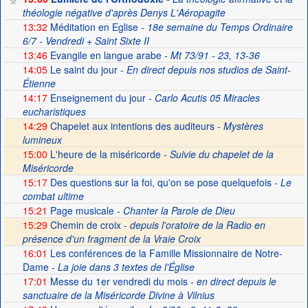
théologie négative d'après Denys L'Aéropagite
13:32
Méditation en Eglise
- 18e semaine du Temps Ordinaire
6/7 - Vendredi + Saint Sixte II
13:46
Evangile en langue arabe
- Mt 73/91 - 23, 13-36
14:05
Le saint du jour
- En direct depuis nos studios de Saint-
Étienne
14:17
Enseignement du jour
- Carlo Acutis 05 Miracles
eucharistiques
14:29
Chapelet aux intentions des auditeurs -
Mystères
lumineux
15:00
L'heure de la miséricorde -
Suivie du chapelet de la
Miséricorde
15:17
Des questions sur la foi, qu'on se pose quelquefois
- Le
combat ultime
15:21
Page musicale
- Chanter la Parole de Dieu
15:29
Chemin de croix -
depuis l'oratoire de la Radio en
présence d'un fragment de la Vraie Croix
16:01
Les conférences de la Famille Missionnaire de Notre-
Dame
- La joie dans 3 textes de l'Église
17:01
Messe du 1er vendredi du mois
- en direct depuis le
sanctuaire de la Miséricorde Divine à Vilnius