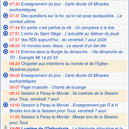
07:30
Enseignement du jour
- Carlo Acutis 05 Miracles
eucharistiques
07:37
Des questions sur la foi, qu'on se pose quelquefois
- Le
combat ultime
07:44
En parler c'est parfois la clé
- Un complexe à la fois
07:51
L'écho du Saint-Siège
- L'actualité au Vatican du jeudi
07:57
Vos RDV aujourd'hui
- du vendredi 7 aout 2026
08:00
10 minutes avec Jésus
- Le secret d'un bel été
08:13
Entrons dans la liturgie du dimanche
- 19e dimanche du
TO - Evangile Mt 14,22-33
08:29
Chapelet aux intentions du monde et de l'Eglise -
Mystères joyeux
09:00
Enseignement du jour
- Carlo Acutis 05 Miracles
eucharistiques
09:07
Page musicale
- Chants de louange
09:10
Session à Paray-le-Monial -
5e matinée de la Session
pour Tous, vendredi 7 aout
10:00
Session à Paray-le-Monial
- Enseignement par R & H
Bordes lors de la Session pour Tous, vendredi 7 aout
11:00
Session à Paray-le-Monial -
Messe lors de la Session
pour Tous
13:00
Lumière de l'Orthodoxie
- La théologie afirmative et la