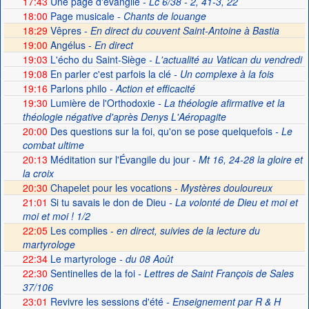
17:43
Une page d'évangile
- Lc 6/38 - 2, 41-3, 22
18:00
Page musicale
- Chants de louange
18:29
Vêpres -
En direct du couvent Saint-Antoine à Bastia
19:00
Angélus -
En direct
19:03
L'écho du Saint-Siège
- L'actualité au Vatican du vendredi
19:08
En parler c'est parfois la clé
- Un complexe à la fois
19:16
Parlons philo
- Action et efficacité
19:30
Lumière de l'Orthodoxie
- La théologie afirmative et la
théologie négative d'après Denys L'Aéropagite
20:00
Des questions sur la foi, qu'on se pose quelquefois
- Le
combat ultime
20:13
Méditation sur l'Évangile du jour
- Mt 16, 24-28 la gloire et
la croix
20:30
Chapelet pour les vocations -
Mystères douloureux
21:01
Si tu savais le don de Dieu
- La volonté de Dieu et moi et
moi et moi ! 1/2
22:05
Les complies -
en direct, suivies de la lecture du
martyrologe
22:34
Le martyrologe
- du 08 Août
22:30
Sentinelles de la foi
- Lettres de Saint François de Sales
37/106
23:01
Revivre les sessions d'été
- Enseignement par R & H