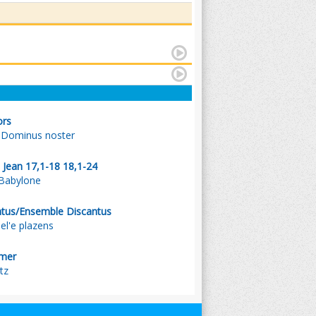
ors
 Dominus noster
 Jean 17,1-18 18,1-24
 Babylone
tus/Ensemble Discantus
l'e plazens
zmer
tz