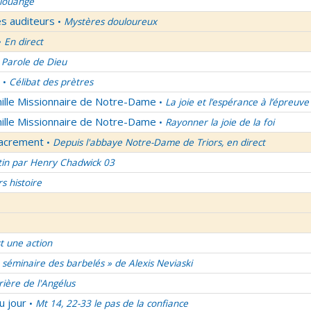
 louange
es auditeurs
Mystères douloureux
•
En direct
•
 Parole de Dieu
Célibat des prètres
•
mille Missionnaire de Notre-Dame
La joie et l’espérance à l’épreuve
•
mille Missionnaire de Notre-Dame
Rayonner la joie de la foi
•
Sacrement
Depuis l'abbaye Notre-Dame de Triors, en direct
•
tin par Henry Chadwick 03
rs histoire
t une action
 séminaire des barbelés » de Alexis Neviaski
rière de l'Angélus
u jour
Mt 14, 22-33 le pas de la confiance
•