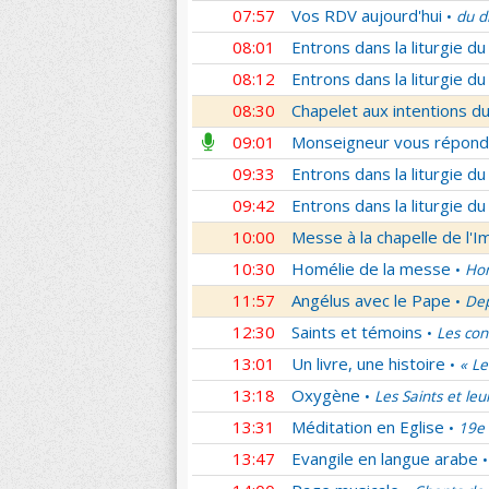
07:57
Vos RDV aujourd'hui
du d
•
08:01
Entrons dans la liturgie d
08:12
Entrons dans la liturgie d
08:30
Chapelet aux intentions du
09:01
Monseigneur vous répond
09:33
Entrons dans la liturgie d
09:42
Entrons dans la liturgie d
10:00
Messe à la chapelle de l'
10:30
Homélie de la messe
Hom
•
11:57
Angélus avec le Pape
Dep
•
12:30
Saints et témoins
Les con
•
13:01
Un livre, une histoire
« Le
•
13:18
Oxygène
Les Saints et leu
•
13:31
Méditation en Eglise
19e 
•
13:47
Evangile en langue arabe
•