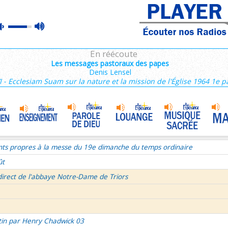
nthiens 1/6
max
mute
tin par Henry Chadwick 03
volume
ce du mercredi 5 aout 2026
En réécoute
semaine du Temps Ordinaire 1/7 - Dimanche
Les messages pastoraux des papes
Denis Lensel
mille Missionnaire de Notre-Dame
Témoin de la joie au travail
•
I - Ecclesiam Suam sur la nature et la mission de l'Église 1964 1e p
re aux Galates et lettre aux Philippiens
La volonté de Dieu et moi et moi et moi ! 2/2
•
Célibat des prètres
•
rs histoire
nts propres à la messe du 19e dimanche du temps ordinaire
ût
direct de l'abbaye Notre-Dame de Triors
tin par Henry Chadwick 03