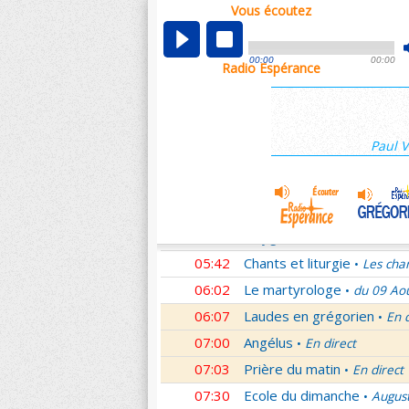
Vous écoutez
00:07
Nouveau Testament
Cori
•
01:00
Ecole du dimanche
Augus
•
00:00
00:00
Radio Espérance
01:30
Audience du Pape
Audien
•
01:45
Méditation en Eglise
19e 
•
02:01
Les conférences de la Fa
Paul V
03:00
Nouveau Testament
Lett
•
04:01
Si tu savais le don de Dieu
05:01
Monseigneur vous répond
05:30
Oxygène
Les Saints et leu
•
05:42
Chants et liturgie
Les cha
•
06:02
Le martyrologe
du 09 Ao
•
06:07
Laudes en grégorien
En 
•
07:00
Angélus
En direct
•
07:03
Prière du matin
En direct
•
07:30
Ecole du dimanche
Augus
•