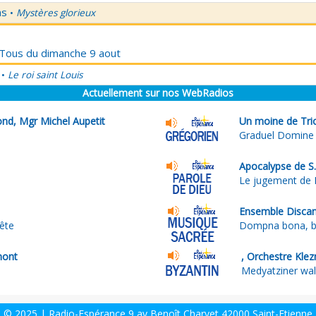
ns
Mystères glorieux
•
r Tous du dimanche 9 aout
Le roi saint Louis
•
Actuellement sur nos WebRadios
nd, Mgr Michel Aupetit
Un moine de Tri
Graduel Domine
Apocalypse de S.
Le jugement de
Ensemble Discan
ête
Dompna bona, be
mont
, Orchestre Kle
Medyatziner wal
© 2025 | Radio-Espérance 9 av Benoît Charvet 42000 Saint-Etienne