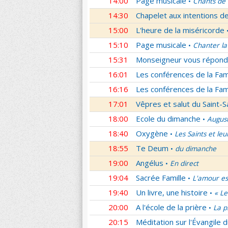
14:00
Page musicale
Chants de
•
14:30
Chapelet aux intentions d
15:00
L'heure de la miséricorde
15:10
Page musicale
Chanter la
•
15:31
Monseigneur vous répond
16:01
Les conférences de la Fa
16:16
Les conférences de la Fa
17:01
Vêpres et salut du Saint-
18:00
Ecole du dimanche
Augus
•
18:40
Oxygène
Les Saints et leu
•
18:55
Te Deum
du dimanche
•
19:00
Angélus
En direct
•
19:04
Sacrée Famille
L'amour es
•
19:40
Un livre, une histoire
« Le
•
20:00
A l'école de la prière
La p
•
20:15
Méditation sur l'Évangile d