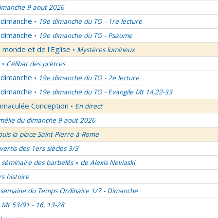
imanche 9 aout 2026
u dimanche
19e dimanche du TO - 1re lecture
•
u dimanche
19e dimanche du TO - Psaume
•
 monde et de l'Eglise
Mystères lumineux
•
Célibat des prètres
•
u dimanche
19e dimanche du TO - 2e lecture
•
u dimanche
19e dimanche du TO - Evangile Mt 14,22-33
•
Immaculée Conception
En direct
•
élie du dimanche 9 aout 2026
uis la place Saint-Pierre à Rome
vertis des 1ers siècles 3/3
 séminaire des barbelés » de Alexis Neviaski
rs histoire
semaine du Temps Ordinaire 1/7 - Dimanche
Mt 53/91 - 16, 13-28