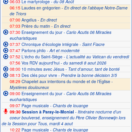
06:03
Le martyrologe
- du 08 Août
06:15
Laudes en grégorien -
En direct de l'abbaye Notre-Dame
de Triors
07:00
Angélus -
En direct
07:03
Prière du matin -
En direct
07:30
Enseignement du jour
- Carlo Acutis 06 Miracles
eucharistiques
07:37
Chronique d'écologie intégrale
- Saint Fiacre
07:47
Parlons philo
- Art et modernité
07:52
L'écho du Saint-Siège
- L'actualité au Vatican du vendredi
07:56
Vos RDV aujourd'hui
- du samedi 8 aout 2026
08:00
10 minutes avec Jésus
- Tant d'amour, tant de bonté
08:13
Des clés pour vivre
- Prendre la bonne décision 3/5
08:29
Chapelet aux intentions du monde et de l'Eglise -
Mystères douloureux
09:00
Enseignement du jour
- Carlo Acutis 06 Miracles
eucharistiques
09:07
Page musicale
- Chants de louange
09:30
Session à Paray-le-Monial
- Itinéraire nocturne d'un
coeur boulversé, enseignement du Père Olivier Bonnewijn lors
de la Session pour Tous, mardi 4 aout
10:22
Page musicale
- Chants de louange