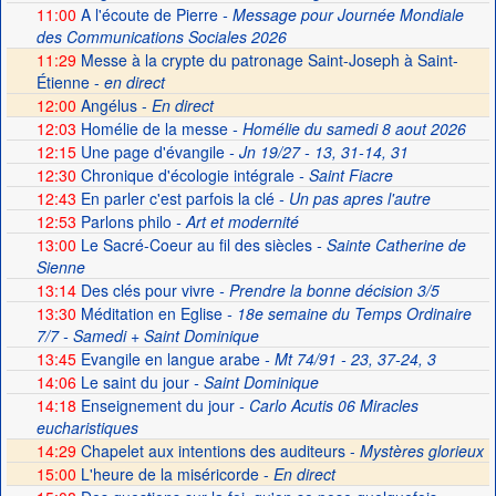
11:00
A l'écoute de Pierre
- Message pour Journée Mondiale
des Communications Sociales 2026
11:29
Messe à la crypte du patronage Saint-Joseph à Saint-
Étienne -
en direct
12:00
Angélus -
En direct
12:03
Homélie de la messe
- Homélie du samedi 8 aout 2026
12:15
Une page d'évangile
- Jn 19/27 - 13, 31-14, 31
12:30
Chronique d'écologie intégrale
- Saint Fiacre
12:43
En parler c'est parfois la clé
- Un pas apres l'autre
12:53
Parlons philo
- Art et modernité
13:00
Le Sacré-Coeur au fil des siècles
- Sainte Catherine de
Sienne
13:14
Des clés pour vivre
- Prendre la bonne décision 3/5
13:30
Méditation en Eglise
- 18e semaine du Temps Ordinaire
7/7 - Samedi + Saint Dominique
13:45
Evangile en langue arabe
- Mt 74/91 - 23, 37-24, 3
14:06
Le saint du jour
- Saint Dominique
14:18
Enseignement du jour
- Carlo Acutis 06 Miracles
eucharistiques
14:29
Chapelet aux intentions des auditeurs -
Mystères glorieux
15:00
L'heure de la miséricorde -
En direct