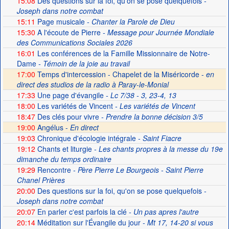
15:08
Des questions sur la foi, qu'on se pose quelquefois
-
Joseph dans notre combat
15:11
Page musicale
- Chanter la Parole de Dieu
15:30
A l'écoute de Pierre
- Message pour Journée Mondiale
des Communications Sociales 2026
16:01
Les conférences de la Famille Missionnaire de Notre-
Dame
- Témoin de la joie au travail
17:00
Temps d'intercession - Chapelet de la Miséricorde -
en
direct des studios de la radio à Paray-le-Monial
17:33
Une page d'évangile
- Lc 7/38 - 3, 23-4, 13
18:00
Les variétés de Vincent
- Les variétés de Vincent
18:47
Des clés pour vivre
- Prendre la bonne décision 3/5
19:00
Angélus -
En direct
19:03
Chronique d'écologie intégrale
- Saint Fiacre
19:12
Chants et liturgie
- Les chants propres à la messe du 19e
dimanche du temps ordinaire
19:29
Rencontre
- Père Pierre Le Bourgeois - Saint Pierre
Chanel Prières
20:00
Des questions sur la foi, qu'on se pose quelquefois
-
Joseph dans notre combat
20:07
En parler c'est parfois la clé
- Un pas apres l'autre
20:14
Méditation sur l'Évangile du jour
- Mt 17, 14-20 si vous