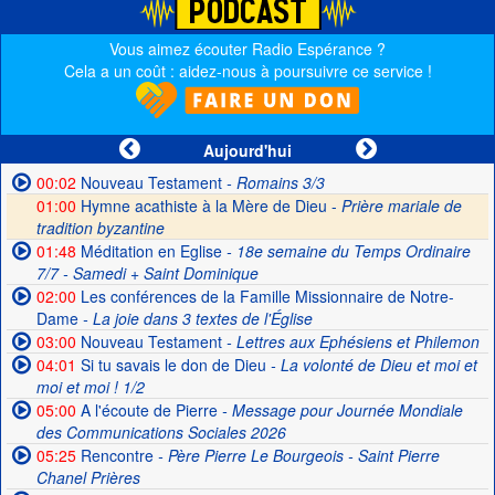
Vous aimez écouter Radio Espérance ?
Cela a un coût : aidez-nous à poursuivre ce service !
Aujourd'hui
00:02
Nouveau Testament
- Romains 3/3
01:00
Hymne acathiste à la Mère de Dieu -
Prière mariale de
tradition byzantine
01:48
Méditation en Eglise
- 18e semaine du Temps Ordinaire
7/7 - Samedi + Saint Dominique
02:00
Les conférences de la Famille Missionnaire de Notre-
Dame
- La joie dans 3 textes de l'Église
03:00
Nouveau Testament
- Lettres aux Ephésiens et Philemon
04:01
Si tu savais le don de Dieu
- La volonté de Dieu et moi et
moi et moi ! 1/2
05:00
A l'écoute de Pierre
- Message pour Journée Mondiale
des Communications Sociales 2026
05:25
Rencontre
- Père Pierre Le Bourgeois - Saint Pierre
Chanel Prières