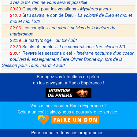
avez la foi, rien ne vous sera impossible
20:30
Chapelet pour les vocations -
Mystères joyeux
21:00
Si tu savais le don de Dieu
- La volonté de Dieu et moi et
moi et moi ! 2/2
22:06
Les complies -
en direct, suivies de la lecture du
martyrologe
22:39
Le martyrologe
- du 09 Août
22:30
Saints et témoins
- Les convertis des 1ers siècles 3/3
23:01
Revivre les sessions d'été
- Itinéraire nocturne d'un coeur
boulversé, enseignement Père Olivier Bonnewijn lors de la
Session pour Tous, mardi 4 aout
Partagez vos intentions de prière
en les envoyant à Radio Espérance !
Vous aimez écouter Radio Espérance ?
Cela a un coût : aidez-nous à poursuivre ce service !
Pour connaitre tous nos programmes :