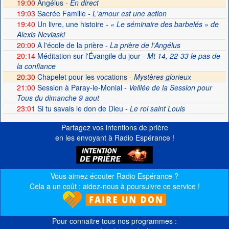
19:00
Angélus -
En direct
19:03
Sacrée Famille
- L'amour est une action
19:40
Un livre, une histoire
- « Le séminaire des barbelés » de
Alexis Neviaski
20:00
A l'école de la prière
- La prière de l'Angélus
20:14
Méditation sur l'Évangile du jour
- Mt 14, 22-33 le pas de
la confiance
20:30
Chapelet pour les vocations -
Mystères glorieux
21:00
Session à Paray-le-Monial
- Veillée de la Session pour
Tous du dimanche 9 aout
23:01
Si tu savais le don de Dieu
- Le roi saint Louis
Partagez vos intentions de prière
en les envoyant à Radio Espérance !
Vous aimez écouter Radio Espérance ?
Cela a un coût : aidez-nous à poursuivre ce service !
Pour connaitre tous nos programmes :