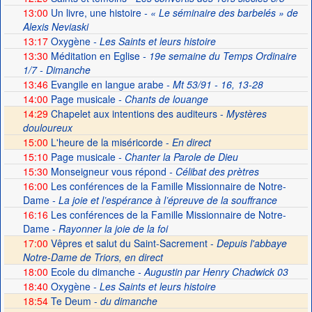
13:00
Un livre, une histoire
- « Le séminaire des barbelés » de
Alexis Neviaski
13:17
Oxygène
- Les Saints et leurs histoire
13:30
Méditation en Eglise
- 19e semaine du Temps Ordinaire
1/7 - Dimanche
13:46
Evangile en langue arabe
- Mt 53/91 - 16, 13-28
14:00
Page musicale
- Chants de louange
14:29
Chapelet aux intentions des auditeurs -
Mystères
douloureux
15:00
L'heure de la miséricorde -
En direct
15:10
Page musicale
- Chanter la Parole de Dieu
15:30
Monseigneur vous répond
- Célibat des prètres
16:00
Les conférences de la Famille Missionnaire de Notre-
Dame
- La joie et l’espérance à l’épreuve de la souffrance
16:16
Les conférences de la Famille Missionnaire de Notre-
Dame
- Rayonner la joie de la foi
17:00
Vêpres et salut du Saint-Sacrement -
Depuis l'abbaye
Notre-Dame de Triors, en direct
18:00
Ecole du dimanche
- Augustin par Henry Chadwick 03
18:40
Oxygène
- Les Saints et leurs histoire
18:54
Te Deum -
du dimanche