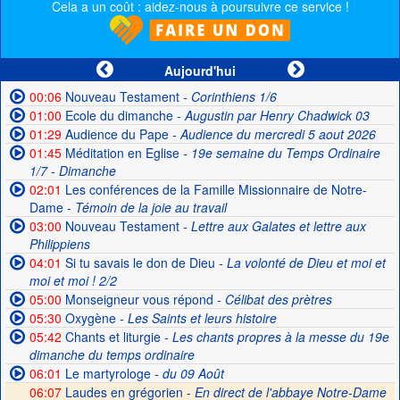
Cela a un coût : aidez-nous à poursuivre ce service !
Aujourd'hui
00:06
Nouveau Testament
- Corinthiens 1/6
01:00
Ecole du dimanche
- Augustin par Henry Chadwick 03
01:29
Audience du Pape
- Audience du mercredi 5 aout 2026
01:45
Méditation en Eglise
- 19e semaine du Temps Ordinaire
1/7 - Dimanche
02:01
Les conférences de la Famille Missionnaire de Notre-
Dame
- Témoin de la joie au travail
03:00
Nouveau Testament
- Lettre aux Galates et lettre aux
Philippiens
04:01
Si tu savais le don de Dieu
- La volonté de Dieu et moi et
moi et moi ! 2/2
05:00
Monseigneur vous répond
- Célibat des prètres
05:30
Oxygène
- Les Saints et leurs histoire
05:42
Chants et liturgie
- Les chants propres à la messe du 19e
dimanche du temps ordinaire
06:01
Le martyrologe
- du 09 Août
06:07
Laudes en grégorien -
En direct de l'abbaye Notre-Dame