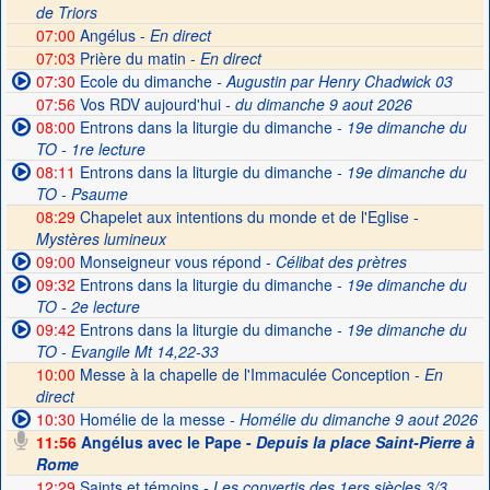
de Triors
07:00
Angélus -
En direct
07:03
Prière du matin -
En direct
07:30
Ecole du dimanche
- Augustin par Henry Chadwick 03
07:56
Vos RDV aujourd'hui
- du dimanche 9 aout 2026
08:00
Entrons dans la liturgie du dimanche
- 19e dimanche du
TO - 1re lecture
08:11
Entrons dans la liturgie du dimanche
- 19e dimanche du
TO - Psaume
08:29
Chapelet aux intentions du monde et de l'Eglise -
Mystères lumineux
09:00
Monseigneur vous répond
- Célibat des prètres
09:32
Entrons dans la liturgie du dimanche
- 19e dimanche du
TO - 2e lecture
09:42
Entrons dans la liturgie du dimanche
- 19e dimanche du
TO - Evangile Mt 14,22-33
10:00
Messe à la chapelle de l'Immaculée Conception -
En
direct
10:30
Homélie de la messe
- Homélie du dimanche 9 aout 2026
11:56
Angélus avec le Pape -
Depuis la place Saint-Pierre à
Rome
12:29
Saints et témoins
- Les convertis des 1ers siècles 3/3