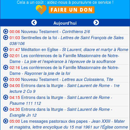
Cela a un coût : aidez-nous à poursuivre ce service !
Aujourd'hui
00:06
Nouveau Testament
- Corinthiens 2/6
01:03
Sentinelles de la foi
- Lettres de Saint François de Sales
038/106
01:47
Méditation en Eglise
- St Laurent, diacre et martyr à Rome
02:01
Les conférences de la Famille Missionnaire de Notre-
Dame
- La joie et l’espérance à l’épreuve de la souffrance
02:16
Les conférences de la Famille Missionnaire de Notre-
Dame
- Rayonner la joie de la foi
03:00
Nouveau Testament
- Lettres aux Colossiens, Tite
04:00
Entrons dans la liturgie
- Saint Laurent de Rome - 1re
lecture 2 Co 9
04:15
Entrons dans la liturgie
- Saint Laurent de Rome -
Psaume 111 112
04:30
Entrons dans la liturgie
- Saint Laurent de Rome -
Evangile Jn 12
05:00
Les messages pastoraux des papes
- Jean XXIII - Mater
et magistra, lettre encyclique du 15 mai 1961 sur l'Église comme