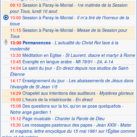
09:10
Session à Paray-le-Monial -
1re matinée de la Session
pour Tous, lundi 10 aout
10:00
Session à Paray-le-Monial
- Il m'a tiré de l'horreur de la
boue
11:15
Session à Paray-le-Monial -
Messe de la Session pour
Tous
13:00
Permanences
- L'actualité du Christ Roi face à la
modernité
13:30
Méditation en Eglise
- St Laurent, diacre et martyr à Rome
13:45
Evangile en langue arabe
- Mt 78/91 - 24, 4-14
14:04
Le saint du jour
- En direct depuis nos studios de Saint-
Étienne
14:17
Enseignement du jour
- Les abaissements de Jésus dans
l'évangile de St Jean 1/5
14:29
Chapelet aux intentions des auditeurs -
Mystères glorieux
15:00
L'heure de la miséricorde -
En direct
15:08
Des questions sur la foi, qu'on se pose quelquefois
-
Notre ange gardien 1
15:12
Page musicale
- Chanter la Parole de Dieu
15:30
Les messages pastoraux des papes
- Jean XXIII - Mater
et magistra, lettre encyclique du 15 mai 1961 sur l'Église comme