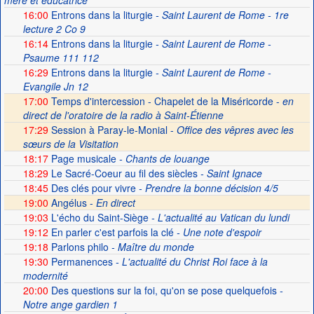
mère et éducatrice
16:00
Entrons dans la liturgie
- Saint Laurent de Rome - 1re
lecture 2 Co 9
16:14
Entrons dans la liturgie
- Saint Laurent de Rome -
Psaume 111 112
16:29
Entrons dans la liturgie
- Saint Laurent de Rome -
Evangile Jn 12
17:00
Temps d'intercession - Chapelet de la Miséricorde -
en
direct de l'oratoire de la radio à Saint-Étienne
17:29
Session à Paray-le-Monial -
Office des vêpres avec les
sœurs de la Visitation
18:17
Page musicale
- Chants de louange
18:29
Le Sacré-Coeur au fil des siècles
- Saint Ignace
18:45
Des clés pour vivre
- Prendre la bonne décision 4/5
19:00
Angélus -
En direct
19:03
L'écho du Saint-Siège
- L'actualité au Vatican du lundi
19:12
En parler c'est parfois la clé
- Une note d'espoir
19:18
Parlons philo
- Maître du monde
19:30
Permanences
- L'actualité du Christ Roi face à la
modernité
20:00
Des questions sur la foi, qu'on se pose quelquefois
-
Notre ange gardien 1