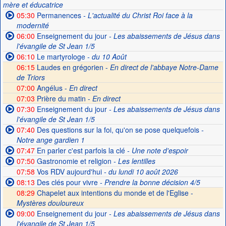
mère et éducatrice
05:30
Permanences
- L'actualité du Christ Roi face à la
modernité
06:00
Enseignement du jour
- Les abaissements de Jésus dans
l'évangile de St Jean 1/5
06:10
Le martyrologe
- du 10 Août
06:15
Laudes en grégorien -
En direct de l'abbaye Notre-Dame
de Triors
07:00
Angélus -
En direct
07:03
Prière du matin -
En direct
07:30
Enseignement du jour
- Les abaissements de Jésus dans
l'évangile de St Jean 1/5
07:40
Des questions sur la foi, qu'on se pose quelquefois
-
Notre ange gardien 1
07:47
En parler c'est parfois la clé
- Une note d'espoir
07:50
Gastronomie et religion
- Les lentilles
07:58
Vos RDV aujourd'hui
- du lundi 10 août 2026
08:13
Des clés pour vivre
- Prendre la bonne décision 4/5
08:29
Chapelet aux intentions du monde et de l'Eglise -
Mystères douloureux
09:00
Enseignement du jour
- Les abaissements de Jésus dans
l'évangile de St Jean 1/5