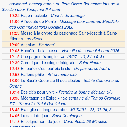
boulversé, enseignement du Père Olivier Bonnewijn lors de la
Session pour Tous, mardi 4 aout
10:22
Page musicale
- Chants de louange
11:00
A l'écoute de Pierre
- Message pour Journée Mondiale
des Communications Sociales 2026
11:29
Messe à la crypte du patronage Saint-Joseph à Saint-
Étienne -
en direct
12:00
Angélus -
En direct
12:03
Homélie de la messe
- Homélie du samedi 8 aout 2026
12:15
Une page d'évangile
- Jn 19/27 - 13, 31-14, 31
12:30
Chronique d'écologie intégrale
- Saint Fiacre
12:43
En parler c'est parfois la clé
- Un pas apres l'autre
12:53
Parlons philo
- Art et modernité
13:00
Le Sacré-Coeur au fil des siècles
- Sainte Catherine de
Sienne
13:14
Des clés pour vivre
- Prendre la bonne décision 3/5
13:30
Méditation en Eglise
- 18e semaine du Temps Ordinaire
7/7 - Samedi + Saint Dominique
13:45
Evangile en langue arabe
- Mt 74/91 - 23, 37-24, 3
14:06
Le saint du jour
- Saint Dominique
14:18
Enseignement du jour
- Carlo Acutis 06 Miracles