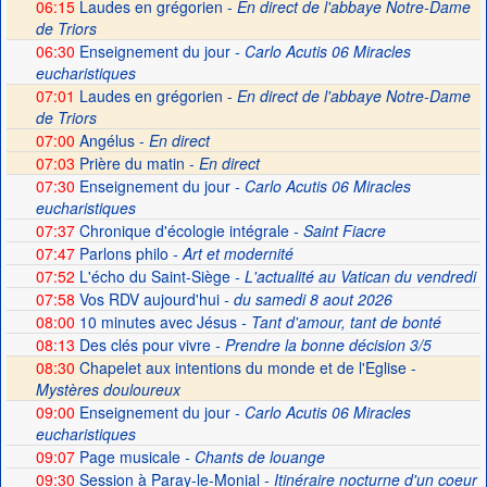
06:15
Laudes en grégorien -
En direct de l'abbaye Notre-Dame
de Triors
06:30
Enseignement du jour
- Carlo Acutis 06 Miracles
eucharistiques
07:01
Laudes en grégorien -
En direct de l'abbaye Notre-Dame
de Triors
07:00
Angélus -
En direct
07:03
Prière du matin -
En direct
07:30
Enseignement du jour
- Carlo Acutis 06 Miracles
eucharistiques
07:37
Chronique d'écologie intégrale
- Saint Fiacre
07:47
Parlons philo
- Art et modernité
07:52
L'écho du Saint-Siège
- L'actualité au Vatican du vendredi
07:58
Vos RDV aujourd'hui
- du samedi 8 aout 2026
08:00
10 minutes avec Jésus
- Tant d'amour, tant de bonté
08:13
Des clés pour vivre
- Prendre la bonne décision 3/5
08:30
Chapelet aux intentions du monde et de l'Eglise -
Mystères douloureux
09:00
Enseignement du jour
- Carlo Acutis 06 Miracles
eucharistiques
09:07
Page musicale
- Chants de louange
09:30
Session à Paray-le-Monial
- Itinéraire nocturne d'un coeur