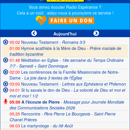
Vous aimez écouter Radio Espérance ?
Cela a un coût : aidez-nous à poursuivre ce service !
Aujourd'hui
00:02
Nouveau Testament
- Romains 3/3
01:00
Hymne acathiste à la Mère de Dieu -
Prière mariale de
tradition byzantine
01:48
Méditation en Eglise
- 18e semaine du Temps Ordinaire
7/7 - Samedi + Saint Dominique
02:00
Les conférences de la Famille Missionnaire de Notre-
Dame
- La joie dans 3 textes de l'Église
03:00
Nouveau Testament
- Lettres aux Ephésiens et Philemon
04:01
Si tu savais le don de Dieu
- La volonté de Dieu et moi et
moi et moi ! 1/2
05:00
A l'écoute de Pierre
- Message pour Journée Mondiale
des Communications Sociales 2026
05:25
Rencontre
- Père Pierre Le Bourgeois - Saint Pierre
Chanel Prières
06:03
Le martyrologe
- du 08 Août