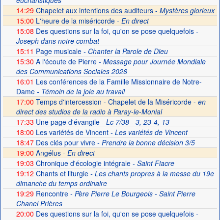
eucharistiques
14:29
Chapelet aux intentions des auditeurs -
Mystères glorieux
15:00
L'heure de la miséricorde -
En direct
15:08
Des questions sur la foi, qu'on se pose quelquefois
-
Joseph dans notre combat
15:11
Page musicale
- Chanter la Parole de Dieu
15:30
A l'écoute de Pierre
- Message pour Journée Mondiale
des Communications Sociales 2026
16:01
Les conférences de la Famille Missionnaire de Notre-
Dame
- Témoin de la joie au travail
17:00
Temps d'intercession - Chapelet de la Miséricorde -
en
direct des studios de la radio à Paray-le-Monial
17:33
Une page d'évangile
- Lc 7/38 - 3, 23-4, 13
18:00
Les variétés de Vincent
- Les variétés de Vincent
18:47
Des clés pour vivre
- Prendre la bonne décision 3/5
19:00
Angélus -
En direct
19:03
Chronique d'écologie intégrale
- Saint Fiacre
19:12
Chants et liturgie
- Les chants propres à la messe du 19e
dimanche du temps ordinaire
19:29
Rencontre
- Père Pierre Le Bourgeois - Saint Pierre
Chanel Prières
20:00
Des questions sur la foi, qu'on se pose quelquefois
-