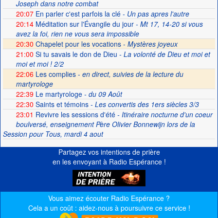
Joseph dans notre combat
20:07
En parler c'est parfois la clé
- Un pas apres l'autre
20:14
Méditation sur l'Évangile du jour
- Mt 17, 14-20 si vous
avez la foi, rien ne vous sera impossible
20:30
Chapelet pour les vocations -
Mystères joyeux
21:00
Si tu savais le don de Dieu
- La volonté de Dieu et moi et
moi et moi ! 2/2
22:06
Les complies -
en direct, suivies de la lecture du
martyrologe
22:39
Le martyrologe
- du 09 Août
22:30
Saints et témoins
- Les convertis des 1ers siècles 3/3
23:01
Revivre les sessions d'été
- Itinéraire nocturne d'un coeur
boulversé, enseignement Père Olivier Bonnewijn lors de la
Session pour Tous, mardi 4 aout
Partagez vos intentions de prière
en les envoyant à Radio Espérance !
Vous aimez écouter Radio Espérance ?
Cela a un coût : aidez-nous à poursuivre ce service !