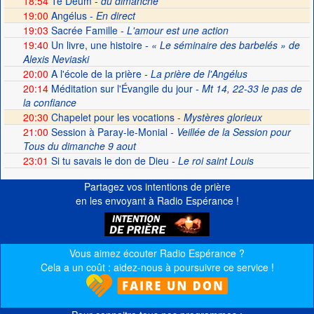
18:54
Te Deum -
du dimanche
19:00
Angélus -
En direct
19:03
Sacrée Famille
- L'amour est une action
19:40
Un livre, une histoire
- « Le séminaire des barbelés » de
Alexis Neviaski
20:00
A l'école de la prière
- La prière de l'Angélus
20:14
Méditation sur l'Évangile du jour
- Mt 14, 22-33 le pas de
la confiance
20:30
Chapelet pour les vocations -
Mystères glorieux
21:00
Session à Paray-le-Monial
- Veillée de la Session pour
Tous du dimanche 9 aout
23:01
Si tu savais le don de Dieu
- Le roi saint Louis
Partagez vos intentions de prière
en les envoyant à Radio Espérance !
Vous aimez écouter Radio Espérance ?
Cela a un coût : aidez-nous à poursuivre ce service !