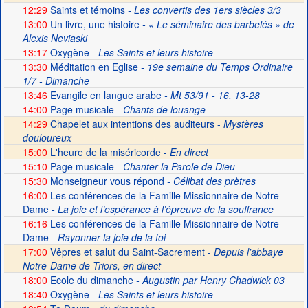
12:29
Saints et témoins
- Les convertis des 1ers siècles 3/3
13:00
Un livre, une histoire
- « Le séminaire des barbelés » de
Alexis Neviaski
13:17
Oxygène
- Les Saints et leurs histoire
13:30
Méditation en Eglise
- 19e semaine du Temps Ordinaire
1/7 - Dimanche
13:46
Evangile en langue arabe
- Mt 53/91 - 16, 13-28
14:00
Page musicale
- Chants de louange
14:29
Chapelet aux intentions des auditeurs -
Mystères
douloureux
15:00
L'heure de la miséricorde -
En direct
15:10
Page musicale
- Chanter la Parole de Dieu
15:30
Monseigneur vous répond
- Célibat des prètres
16:00
Les conférences de la Famille Missionnaire de Notre-
Dame
- La joie et l’espérance à l’épreuve de la souffrance
16:16
Les conférences de la Famille Missionnaire de Notre-
Dame
- Rayonner la joie de la foi
17:00
Vêpres et salut du Saint-Sacrement -
Depuis l'abbaye
Notre-Dame de Triors, en direct
18:00
Ecole du dimanche
- Augustin par Henry Chadwick 03
18:40
Oxygène
- Les Saints et leurs histoire