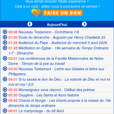
Vous aimez écouter Radio Espérance ?
Cela a un coût : aidez-nous à poursuivre ce service !
Aujourd'hui
00:06
Nouveau Testament
- Corinthiens 1/6
01:00
Ecole du dimanche
- Augustin par Henry Chadwick 03
01:29
Audience du Pape
- Audience du mercredi 5 aout 2026
01:45
Méditation en Eglise
- 19e semaine du Temps Ordinaire
1/7 - Dimanche
02:01
Les conférences de la Famille Missionnaire de Notre-
Dame
- Témoin de la joie au travail
03:00
Nouveau Testament
- Lettre aux Galates et lettre aux
Philippiens
04:01
Si tu savais le don de Dieu
- La volonté de Dieu et moi et
moi et moi ! 2/2
05:00
Monseigneur vous répond
- Célibat des prètres
05:30
Oxygène
- Les Saints et leurs histoire
05:42
Chants et liturgie
- Les chants propres à la messe du 19e
dimanche du temps ordinaire
06:01
Le martyrologe
- du 09 Août