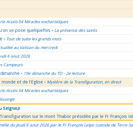
rlo Acutis 04 Miracles eucharistiques
qu'on se pose quelquefois
La présence des saints
•
lé
Tout de suite les grands mots
•
ctualité au Vatican du mercredi
eudi 6 aout 2026
es Campeurs
u dimanche
19e dimanche du TO - 2e lecture
•
 monde et de l'Eglise
Mystère de la Transfiguration, en direct
•
rlo Acutis 04 Miracles eucharistiques
 louange
du Seigneur
 Transfiguration sur le mont Thabor présidée par le Fr François I
élie du jeudi 6 aout 2026 par le Fr François Lelpo custode de Terre Sai