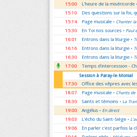
15:00
L'heure de la miséricorde
15:10
Des questions sur la foi, 
15:14
Page musicale
Chanter la
•
15:30
En Toi nos sources
Paul 
•
16:01
Entrons dans la liturgie
T
•
16:16
Entrons dans la liturgie
T
•
16:30
Entrons dans la liturgie
T
•
17:00
Temps d'intercession - Ch
Session à Paray-le-Monial
17:30
Office des vêpres avec les
18:07
Page musicale
Chants de
•
18:30
Saints et témoins
La Tran
•
19:00
Angélus
En direct
•
19:03
L'écho du Saint-Siège
L'a
•
19:06
En parler c'est parfois la c
19:16
Parlons philo