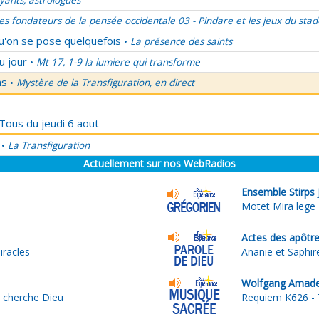
ants, astrologues
es fondateurs de la pensée occidentale 03 - Pindare et les jeux du stad
qu'on se pose quelquefois
La présence des saints
•
u jour
Mt 17, 1-9 la lumiere qui transforme
•
ns
Mystère de la Transfiguration, en direct
•
 Tous du jeudi 6 aout
La Transfiguration
•
Actuellement sur nos WebRadios
Ensemble Stirps J
Motet Mira lege
Actes des apôtre
iracles
Ananie et Saphire
Wolfgang Amade
i cherche Dieu
Requiem K626 - 