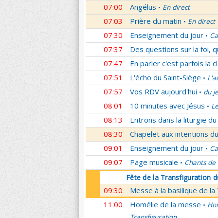
07:00
Angélus
En direct
•
07:03
Prière du matin
En direct
•
07:30
Enseignement du jour
Ca
•
07:37
Des questions sur la foi, 
07:47
En parler c'est parfois la c
07:51
L'écho du Saint-Siège
L'a
•
07:57
Vos RDV aujourd'hui
du j
•
08:01
10 minutes avec Jésus
L
•
08:13
Entrons dans la liturgie d
08:30
Chapelet aux intentions du
09:01
Enseignement du jour
Ca
•
09:07
Page musicale
Chants de
•
Fête de la Transfiguration 
09:30
Messe à la basilique de la
11:00
Homélie de la messe
Hom
•
Transfiguration