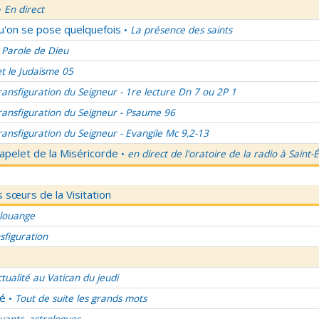
En direct
•
qu'on se pose quelquefois
La présence des saints
•
 Parole de Dieu
et le Judaïsme 05
ransfiguration du Seigneur - 1re lecture Dn 7 ou 2P 1
ransfiguration du Seigneur - Psaume 96
ransfiguration du Seigneur - Evangile Mc 9,2-13
apelet de la Miséricorde
en direct de l'oratoire de la radio à Saint-
•
 sœurs de la Visitation
 louange
sfiguration
ctualité au Vatican du jeudi
lé
Tout de suite les grands mots
•