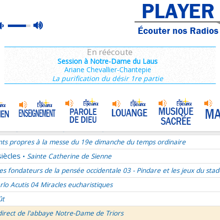
ains 1/3
max
mute
es de Saint François de Sales 36/106
volume
es Campeurs
En réécoute
ransfiguration du Seigneur
Session à Notre-Dame du Laus
Ariane Chevallier-Chantepie
mille Missionnaire de Notre-Dame
La joie dans l’Esprit-Saint
•
La purification du désir 1re partie
nthiens 6/6
ransfiguration du Seigneur - 1re lecture Dn 7 ou 2P 1
ransfiguration du Seigneur - Psaume 96
ransfiguration du Seigneur - Evangile Mc 9,2-13
nts propres à la messe du 19e dimanche du temps ordinaire
siècles
Sainte Catherine de Sienne
•
es fondateurs de la pensée occidentale 03 - Pindare et les jeux du stad
rlo Acutis 04 Miracles eucharistiques
ût
direct de l'abbaye Notre-Dame de Triors