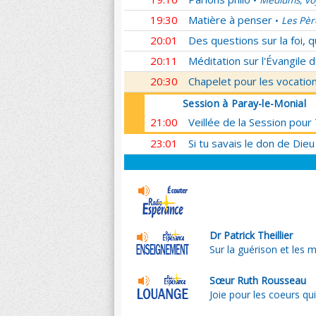
Médiums, voy
•
19:30
Matière à penser
Les Pèr
•
20:01
Des questions sur la foi, 
20:11
Méditation sur l'Évangile d
20:30
Chapelet pour les vocatio
Session à Paray-le-Monial
21:00
Veillée de la Session pour
23:01
Si tu savais le don de Dieu
Dr Patrick Theillier
Sur la guérison et les m
Sœur Ruth Rousseau
Joie pour les coeurs qu