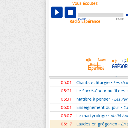
Vous écoutez
00:05
Nouveau Testament
Rom
•
01:02
Sentinelles de la foi
Lettr
•
00:00
-54:08
Radio Espérance
01:33
10 minutes avec Jésus
L
•
01:48
Méditation en Eglise
La T
•
02:01
Les conférences de la Fa
03:01
Nouveau Testament
Cori
•
04:01
Entrons dans la liturgie
T
•
04:15
Entrons dans la liturgie
T
•
04:35
Entrons dans la liturgie
T
•
05:01
Chants et liturgie
Les cha
•
05:21
Le Sacré-Coeur au fil des 
05:31
Matière à penser
Les Pèr
•
06:01
Enseignement du jour
Ca
•
06:07
Le martyrologe
du 06 Ao
•
06:17
Laudes en grégorien
En 
•