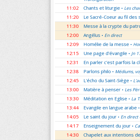
11:02
Chants et liturgie
Les cha
•
11:20
Le Sacré-Coeur au fil des 
11:30
Messe à la crypte du patr
12:00
Angélus
En direct
•
12:09
Homélie de la messe
Hom
•
12:15
Une page d'évangile
Jn 1
•
12:31
En parler c'est parfois la c
12:38
Parlons philo
Médiums, voy
•
12:45
L'écho du Saint-Siège
L'a
•
13:00
Matière à penser
Les Pèr
•
13:30
Méditation en Eglise
La T
•
13:44
Evangile en langue arabe
•
14:05
Le saint du jour
En direct
•
14:17
Enseignement du jour
Ca
•
14:30
Chapelet aux intentions d