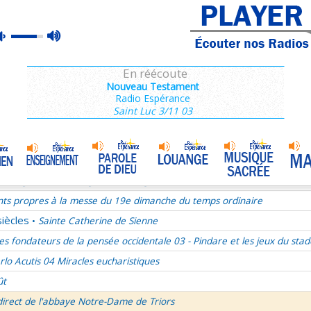
ains 1/3
max
mute
es de Saint François de Sales 36/106
volume
es Campeurs
En réécoute
ransfiguration du Seigneur
Nouveau Testament
Radio Espérance
mille Missionnaire de Notre-Dame
La joie dans l’Esprit-Saint
•
Saint Luc 3/11 03
nthiens 6/6
ransfiguration du Seigneur - 1re lecture Dn 7 ou 2P 1
ransfiguration du Seigneur - Psaume 96
ransfiguration du Seigneur - Evangile Mc 9,2-13
nts propres à la messe du 19e dimanche du temps ordinaire
siècles
Sainte Catherine de Sienne
•
es fondateurs de la pensée occidentale 03 - Pindare et les jeux du stad
rlo Acutis 04 Miracles eucharistiques
ût
direct de l'abbaye Notre-Dame de Triors