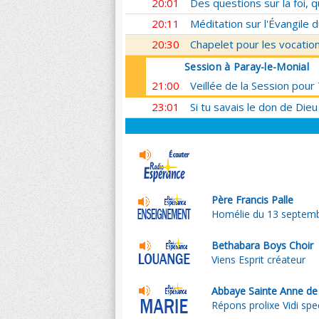
20:01
Des questions sur la foi, 
20:11
Méditation sur l'Évangile d
20:30
Chapelet pour les vocatio
Session à Paray-le-Monial
21:00
Veillée de la Session pour
23:01
Si tu savais le don de Dieu
Père Francis Palle
Homélie du 13 septem
Bethabara Boys Choir
Viens Esprit créateur
Abbaye Sainte Anne de
Répons prolixe Vidi sp