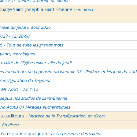
siècles
Sainte Catherine de Sienne
•
onage Saint-Joseph à Saint-Étienne
en direct
•
élie du jeudi 6 aout 2026
7/27 - 12, 20-50
lé
Tout de suite les grands mots
•
ants, astrologues
ctualité de l'Eglise universelle du jeudi
es fondateurs de la pensée occidentale 03 - Pindare et les jeux du stad
ransfiguration du Seigneur
Mt 72/91 - 23, 1-12
 depuis nos studios de Saint-Étienne
rlo Acutis 04 Miracles eucharistiques
es auditeurs
Mystère de la Transfiguration, en direct
•
En direct
•
qu'on se pose quelquefois
La présence des saints
•