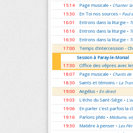
15:14
Page musicale
Chanter la
•
15:30
En Toi nos sources
Paul 
•
16:01
Entrons dans la liturgie
T
•
16:16
Entrons dans la liturgie
T
•
16:30
Entrons dans la liturgie
T
•
17:00
Temps d'intercession - Ch
Session à Paray-le-Monial
17:30
Office des vêpres avec les
18:07
Page musicale
Chants de
•
18:30
Saints et témoins
La Tran
•
19:00
Angélus
En direct
•
19:03
L'écho du Saint-Siège
L'a
•
19:06
En parler c'est parfois la c
19:16
Parlons philo
Médiums, voy
•
19:30
Matière à penser
Les Pèr
•