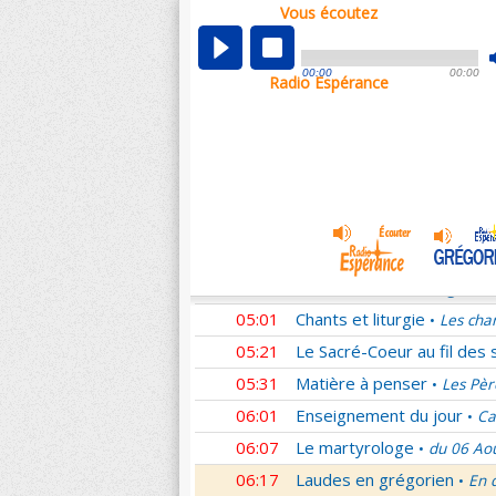
Vous écoutez
00:05
Nouveau Testament
Rom
•
01:02
Sentinelles de la foi
Lettr
•
00:00
00:00
Radio Espérance
01:33
10 minutes avec Jésus
L
•
01:48
Méditation en Eglise
La T
•
02:01
Les conférences de la Fa
03:01
Nouveau Testament
Cori
•
04:01
Entrons dans la liturgie
T
•
04:15
Entrons dans la liturgie
T
•
04:35
Entrons dans la liturgie
T
•
05:01
Chants et liturgie
Les cha
•
05:21
Le Sacré-Coeur au fil des 
05:31
Matière à penser
Les Pèr
•
06:01
Enseignement du jour
Ca
•
06:07
Le martyrologe
du 06 Ao
•
06:17
Laudes en grégorien
En 
•