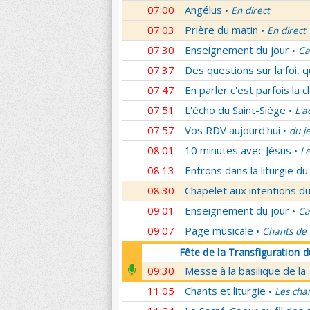
07:00
Angélus
En direct
•
07:03
Prière du matin
En direct
•
07:30
Enseignement du jour
Ca
•
07:37
Des questions sur la foi, 
07:47
En parler c'est parfois la c
07:51
L'écho du Saint-Siège
L'a
•
07:57
Vos RDV aujourd'hui
du j
•
08:01
10 minutes avec Jésus
L
•
08:13
Entrons dans la liturgie d
08:30
Chapelet aux intentions du
09:01
Enseignement du jour
Ca
•
09:07
Page musicale
Chants de
•
Fête de la Transfiguration 
09:30
Messe à la basilique de la
11:05
Chants et liturgie
Les cha
•