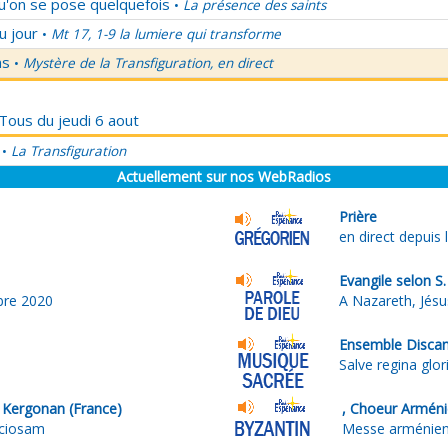
qu'on se pose quelquefois
La présence des saints
•
u jour
Mt 17, 1-9 la lumiere qui transforme
•
ns
Mystère de la Transfiguration, en direct
•
 Tous du jeudi 6 aout
La Transfiguration
•
Actuellement sur nos WebRadios
Prière
en direct depuis 
Evangile selon S
bre 2020
A Nazareth, Jés
Ensemble Disca
Salve regina glor
 Kergonan (France)
, Choeur Armén
eciosam
Messe arménienn