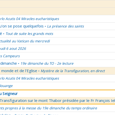
rlo Acutis 04 Miracles eucharistiques
qu'on se pose quelquefois
La présence des saints
•
lé
Tout de suite les grands mots
•
ctualité au Vatican du mercredi
eudi 6 aout 2026
es Campeurs
u dimanche
19e dimanche du TO - 2e lecture
•
 monde et de l'Eglise
Mystère de la Transfiguration, en direct
•
rlo Acutis 04 Miracles eucharistiques
 louange
du Seigneur
 Transfiguration sur le mont Thabor présidée par le Fr François I
nts propres à la messe du 19e dimanche du temps ordinaire