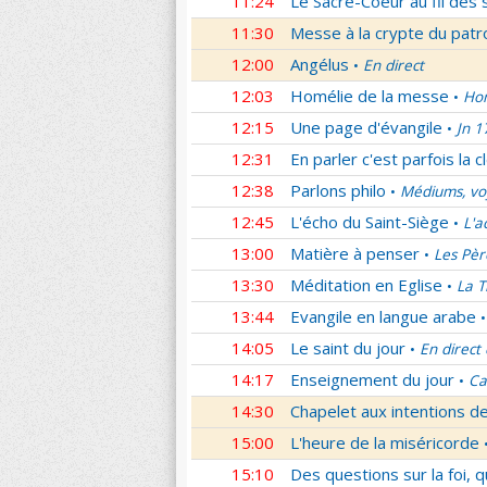
11:24
Le Sacré-Coeur au fil des 
11:30
Messe à la crypte du patr
12:00
Angélus
En direct
•
12:03
Homélie de la messe
Hom
•
12:15
Une page d'évangile
Jn 1
•
12:31
En parler c'est parfois la c
12:38
Parlons philo
Médiums, voy
•
12:45
L'écho du Saint-Siège
L'a
•
13:00
Matière à penser
Les Pèr
•
13:30
Méditation en Eglise
La T
•
13:44
Evangile en langue arabe
•
14:05
Le saint du jour
En direct
•
14:17
Enseignement du jour
Ca
•
14:30
Chapelet aux intentions d
15:00
L'heure de la miséricorde
15:10
Des questions sur la foi, 