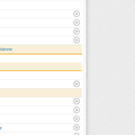
Étienne
e