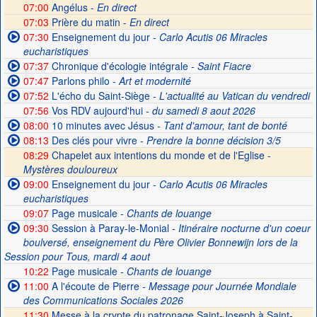
07:00
Angélus -
En direct
07:03
Prière du matin -
En direct
07:30
Enseignement du jour
- Carlo Acutis 06 Miracles
eucharistiques
07:37
Chronique d'écologie intégrale
- Saint Fiacre
07:47
Parlons philo
- Art et modernité
07:52
L'écho du Saint-Siège
- L'actualité au Vatican du vendredi
07:56
Vos RDV aujourd'hui
- du samedi 8 aout 2026
08:00
10 minutes avec Jésus
- Tant d'amour, tant de bonté
08:13
Des clés pour vivre
- Prendre la bonne décision 3/5
08:29
Chapelet aux intentions du monde et de l'Eglise -
Mystères douloureux
09:00
Enseignement du jour
- Carlo Acutis 06 Miracles
eucharistiques
09:07
Page musicale
- Chants de louange
09:30
Session à Paray-le-Monial
- Itinéraire nocturne d'un coeur
boulversé, enseignement du Père Olivier Bonnewijn lors de la
Session pour Tous, mardi 4 aout
10:22
Page musicale
- Chants de louange
11:00
A l'écoute de Pierre
- Message pour Journée Mondiale
des Communications Sociales 2026
11:30
Messe à la crypte du patronage Saint-Joseph à Saint-