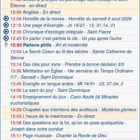
Étienne -
en direct
12:00
Angélus -
En direct
12:04
Homélie de la messe
- Homélie du samedi 8 aout 2026
12:15
Une page d'évangile
- Jn 19/27 - 13, 31-14, 31
12:30
Chronique d'écologie intégrale
- Saint Fiacre
12:43
En parler c'est parfois la clé
- Un pas apres l'autre
12:53
Parlons philo
- Art et modernité
13:00
Le Sacré-Coeur au fil des siècles
- Sainte Catherine de
Sienne
13:14
Des clés pour vivre
- Prendre la bonne décision 3/5
13:30
Méditation en Eglise
- 18e semaine du Temps Ordinaire
7/7 - Samedi + Saint Dominique
13:45
Evangile en langue arabe
- Mt 74/91 - 23, 37-24, 3
14:06
Le saint du jour
- Saint Dominique
14:18
Enseignement du jour
- Carlo Acutis 06 Miracles
eucharistiques
14:29
Chapelet aux intentions des auditeurs -
Mystères glorieux
15:00
L'heure de la miséricorde -
En direct
15:08
Des questions sur la foi, qu'on se pose quelquefois
-
Joseph dans notre combat
15:11
Page musicale
- Chanter la Parole de Dieu