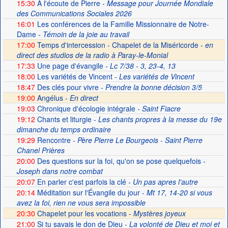
15:30
A l'écoute de Pierre
- Message pour Journée Mondiale
des Communications Sociales 2026
16:01
Les conférences de la Famille Missionnaire de Notre-
Dame
- Témoin de la joie au travail
17:00
Temps d'intercession - Chapelet de la Miséricorde -
en
direct des studios de la radio à Paray-le-Monial
17:33
Une page d'évangile
- Lc 7/38 - 3, 23-4, 13
18:00
Les variétés de Vincent
- Les variétés de Vincent
18:47
Des clés pour vivre
- Prendre la bonne décision 3/5
19:00
Angélus -
En direct
19:03
Chronique d'écologie intégrale
- Saint Fiacre
19:12
Chants et liturgie
- Les chants propres à la messe du 19e
dimanche du temps ordinaire
19:29
Rencontre
- Père Pierre Le Bourgeois - Saint Pierre
Chanel Prières
20:00
Des questions sur la foi, qu'on se pose quelquefois
-
Joseph dans notre combat
20:07
En parler c'est parfois la clé
- Un pas apres l'autre
20:14
Méditation sur l'Évangile du jour
- Mt 17, 14-20 si vous
avez la foi, rien ne vous sera impossible
20:30
Chapelet pour les vocations -
Mystères joyeux
21:00
Si tu savais le don de Dieu
- La volonté de Dieu et moi et