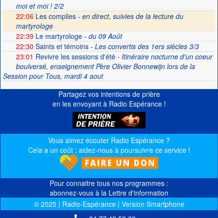
moi et moi ! 2/2
22:06
Les complies -
en direct, suivies de la lecture du
martyrologe
22:39
Le martyrologe
- du 09 Août
22:30
Saints et témoins
- Les convertis des 1ers siècles 3/3
23:01
Revivre les sessions d'été
- Itinéraire nocturne d'un coeur
boulversé, enseignement Père Olivier Bonnewijn lors de la
Session pour Tous, mardi 4 aout
Partagez vos intentions de prière
en les envoyant à Radio Espérance !
Vous aimez écouter Radio Espérance ?
Cela a un coût : aidez-nous à poursuivre ce service !
Pour connaitre tous nos programmes :
abonnez-vous à la Lettre d'information
© 2025 | Radio-Espérance | Version Smartphone