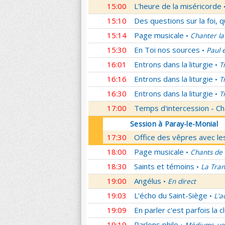
15:00
L'heure de la miséricorde
15:10
Des questions sur la foi, 
15:14
Page musicale
Chanter la
•
15:30
En Toi nos sources
Paul 
•
16:01
Entrons dans la liturgie
T
•
16:16
Entrons dans la liturgie
T
•
16:30
Entrons dans la liturgie
T
•
17:00
Temps d'intercession - Ch
Session à Paray-le-Monial
17:30
Office des vêpres avec les
18:00
Page musicale
Chants de
•
18:30
Saints et témoins
La Tran
•
19:00
Angélus
En direct
•
19:03
L'écho du Saint-Siège
L'a
•
19:09
En parler c'est parfois la c
19:19
Parlons philo