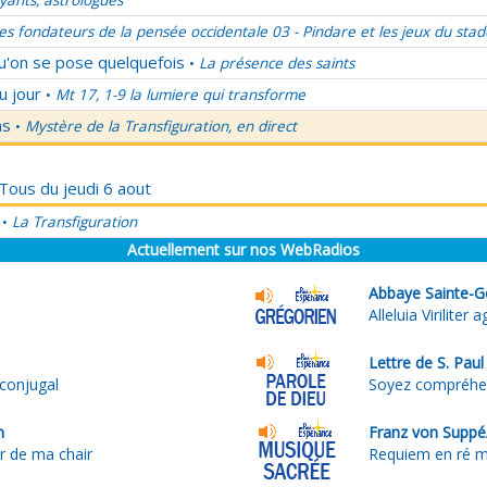
ants, astrologues
es fondateurs de la pensée occidentale 03 - Pindare et les jeux du stad
qu'on se pose quelquefois
La présence des saints
•
u jour
Mt 17, 1-9 la lumiere qui transforme
•
ns
Mystère de la Transfiguration, en direct
•
 Tous du jeudi 6 aout
La Transfiguration
•
Actuellement sur nos WebRadios
Abbaye Sainte-G
Alleluia Viriliter a
Lettre de S. Pau
conjugal
Soyez compréhe
n
Franz von Suppé
 de ma chair
Requiem en ré m