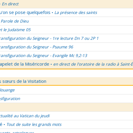
En direct
•
qu'on se pose quelquefois
La présence des saints
•
 Parole de Dieu
et le Judaïsme 05
ransfiguration du Seigneur - 1re lecture Dn 7 ou 2P 1
ransfiguration du Seigneur - Psaume 96
ransfiguration du Seigneur - Evangile Mc 9,2-13
apelet de la Miséricorde
en direct de l'oratoire de la radio à Saint-
•
 sœurs de la Visitation
 louange
sfiguration
ctualité au Vatican du jeudi
lé
Tout de suite les grands mots
•