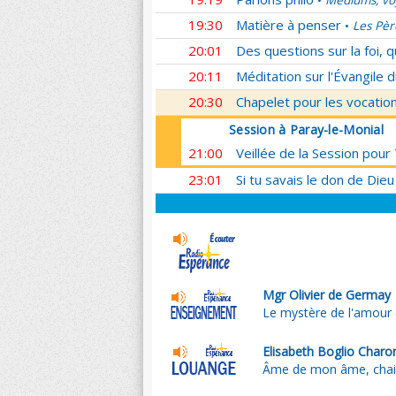
Médiums, voy
•
19:30
Matière à penser
Les Pèr
•
20:01
Des questions sur la foi, 
20:11
Méditation sur l'Évangile d
20:30
Chapelet pour les vocatio
Session à Paray-le-Monial
21:00
Veillée de la Session pour
23:01
Si tu savais le don de Dieu
Mgr Olivier de Germay
Le mystère de l'amour 
Elisabeth Boglio Charo
Âme de mon âme, chair