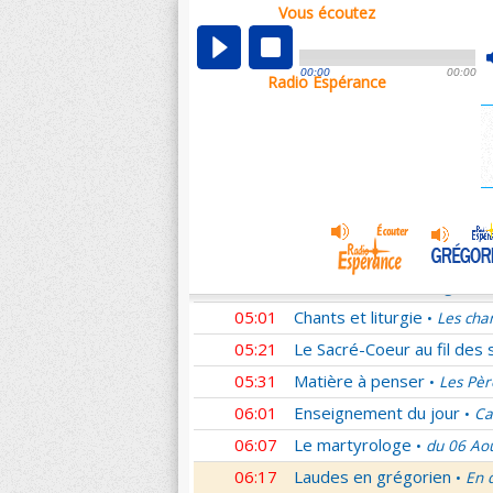
Vous écoutez
00:05
Nouveau Testament
Rom
•
01:02
Sentinelles de la foi
Lettr
•
00:00
00:00
Radio Espérance
01:33
10 minutes avec Jésus
L
•
01:48
Méditation en Eglise
La T
•
02:01
Les conférences de la Fa
03:01
Nouveau Testament
Cori
•
04:01
Entrons dans la liturgie
T
•
04:15
Entrons dans la liturgie
T
•
04:35
Entrons dans la liturgie
T
•
05:01
Chants et liturgie
Les cha
•
05:21
Le Sacré-Coeur au fil des 
05:31
Matière à penser
Les Pèr
•
06:01
Enseignement du jour
Ca
•
06:07
Le martyrologe
du 06 Ao
•
06:17
Laudes en grégorien
En 
•