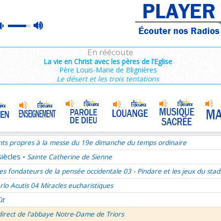
ains 1/3
max
mute
es de Saint François de Sales 36/106
volume
es Campeurs
En réécoute
ransfiguration du Seigneur
La vie en Christ avec les pères de l’Eglise
Père Louis-Marie de Blignières
mille Missionnaire de Notre-Dame
La joie dans l’Esprit-Saint
•
Le désert et les trois tentations
nthiens 6/6
ransfiguration du Seigneur - 1re lecture Dn 7 ou 2P 1
ransfiguration du Seigneur - Psaume 96
ransfiguration du Seigneur - Evangile Mc 9,2-13
nts propres à la messe du 19e dimanche du temps ordinaire
siècles
Sainte Catherine de Sienne
•
es fondateurs de la pensée occidentale 03 - Pindare et les jeux du stad
rlo Acutis 04 Miracles eucharistiques
ût
direct de l'abbaye Notre-Dame de Triors