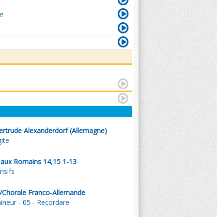
e
ertrude Alexanderdorf (Allemagne)
gite
l aux Romains 14,15 1-13
nsifs
/Chorale Franco-Allemande
ineur - 05 - Recordare