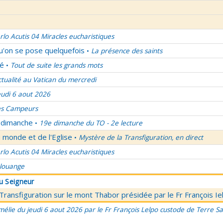
rlo Acutis 04 Miracles eucharistiques
qu'on se pose quelquefois
La présence des saints
•
lé
Tout de suite les grands mots
•
ctualité au Vatican du mercredi
eudi 6 aout 2026
es Campeurs
u dimanche
19e dimanche du TO - 2e lecture
•
 monde et de l'Eglise
Mystère de la Transfiguration, en direct
•
rlo Acutis 04 Miracles eucharistiques
 louange
du Seigneur
 Transfiguration sur le mont Thabor présidée par le Fr François I
élie du jeudi 6 aout 2026 par le Fr François Lelpo custode de Terre Sai