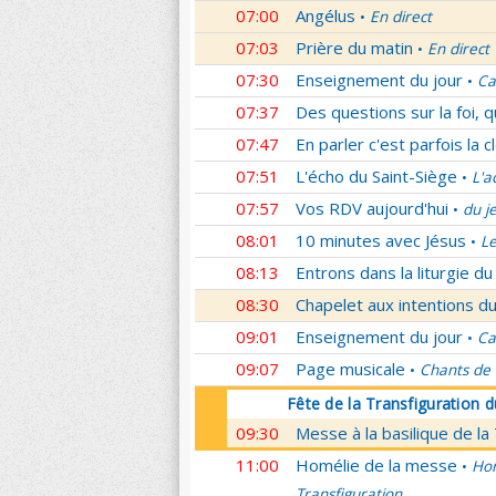
07:00
Angélus
En direct
•
07:03
Prière du matin
En direct
•
07:30
Enseignement du jour
Ca
•
07:37
Des questions sur la foi, 
07:47
En parler c'est parfois la c
07:51
L'écho du Saint-Siège
L'a
•
07:57
Vos RDV aujourd'hui
du j
•
08:01
10 minutes avec Jésus
L
•
08:13
Entrons dans la liturgie d
08:30
Chapelet aux intentions du
09:01
Enseignement du jour
Ca
•
09:07
Page musicale
Chants de
•
Fête de la Transfiguration 
09:30
Messe à la basilique de la
11:00
Homélie de la messe
Hom
•
Transfiguration