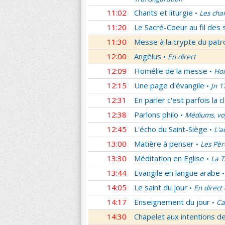
11:02
Chants et liturgie
Les cha
•
11:20
Le Sacré-Coeur au fil des 
11:30
Messe à la crypte du patr
12:00
Angélus
En direct
•
12:09
Homélie de la messe
Hom
•
12:15
Une page d'évangile
Jn 1
•
12:31
En parler c'est parfois la c
12:38
Parlons philo
Médiums, voy
•
12:45
L'écho du Saint-Siège
L'a
•
13:00
Matière à penser
Les Pèr
•
13:30
Méditation en Eglise
La T
•
13:44
Evangile en langue arabe
•
14:05
Le saint du jour
En direct
•
14:17
Enseignement du jour
Ca
•
14:30
Chapelet aux intentions d