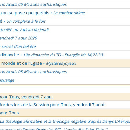
rlo Acutis 05 Miracles eucharistiques
qu'on se pose quelquefois
Le combat ultime
•
lé
Un complexe à la fois
•
ctualité au Vatican du jeudi
endredi 7 aout 2026
 secret d'un bel été
u dimanche
19e dimanche du TO - Evangile Mt 14,22-33
•
 monde et de l'Eglise
Mystères joyeux
•
rlo Acutis 05 Miracles eucharistiques
 louange
pour Tous, vendredi 7 aout
rdes lors de la Session pour Tous, vendredi 7 aout
pour Tous
La théologie afirmative et la théologie négative d'après Denys L'Aérop
semaine du Temps Ordinaire 6/7 - Vendredi + Saint Sixte II