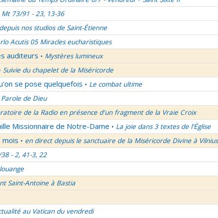
Mt 73/91 - 23, 13-36
 depuis nos studios de Saint-Étienne
rlo Acutis 05 Miracles eucharistiques
es auditeurs
Mystères lumineux
•
Suivie du chapelet de la Miséricorde
•
qu'on se pose quelquefois
Le combat ultime
•
 Parole de Dieu
oratoire de la Radio en présence d'un fragment de la Vraie Croix
mille Missionnaire de Notre-Dame
La joie dans 3 textes de l'Église
•
u mois
en direct depuis le sanctuaire de la Miséricorde Divine à Vilnius
•
/38 - 2, 41-3, 22
 louange
nt Saint-Antoine à Bastia
ctualité au Vatican du vendredi