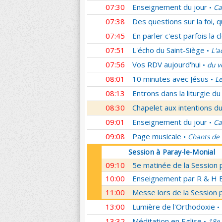
07:30
Enseignement du jour
Ca
•
07:38
Des questions sur la foi, 
07:45
En parler c'est parfois la c
07:51
L'écho du Saint-Siège
L'a
•
07:56
Vos RDV aujourd'hui
du v
•
08:01
10 minutes avec Jésus
Le
•
08:13
Entrons dans la liturgie d
08:30
Chapelet aux intentions du
09:01
Enseignement du jour
Ca
•
09:08
Page musicale
Chants de
•
Session à Paray-le-Monial
09:10
5e matinée de la Session 
10:00
Enseignement par R & H Bo
11:00
Messe lors de la Session 
13:00
Lumière de l'Orthodoxie
•
13:32
Méditation en Eglise
18e 
•