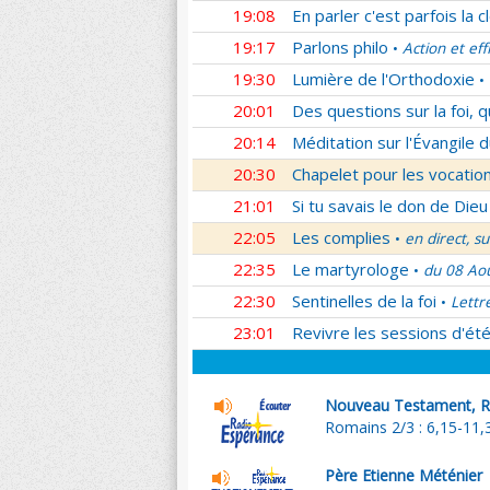
19:08
En parler c'est parfois la c
19:17
Parlons philo
Action et eff
•
19:30
Lumière de l'Orthodoxie
•
20:01
Des questions sur la foi, 
20:14
Méditation sur l'Évangile d
20:30
Chapelet pour les vocatio
21:01
Si tu savais le don de Dieu
22:05
Les complies
en direct, s
•
22:35
Le martyrologe
du 08 Ao
•
22:30
Sentinelles de la foi
Lettr
•
23:01
Revivre les sessions d'ét
Nouveau Testament, R
Romains 2/3 : 6,15-11,
Père Etienne Méténier