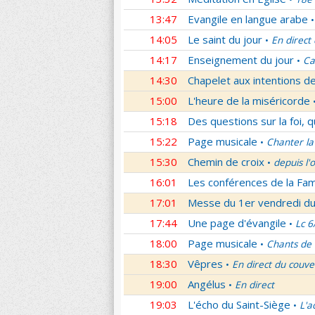
13:47
Evangile en langue arabe
•
14:05
Le saint du jour
En direct
•
14:17
Enseignement du jour
Ca
•
14:30
Chapelet aux intentions d
15:00
L'heure de la miséricorde
15:18
Des questions sur la foi, 
15:22
Page musicale
Chanter la
•
15:30
Chemin de croix
depuis l'
•
16:01
Les conférences de la Fa
17:01
Messe du 1er vendredi d
17:44
Une page d'évangile
Lc 6
•
18:00
Page musicale
Chants de
•
18:30
Vêpres
En direct du couve
•
19:00
Angélus
En direct
•
19:03
L'écho du Saint-Siège
L'a
•