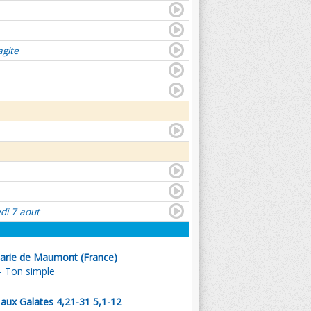
agite
di 7 aout
arie de Maumont (France)
 - Ton simple
l aux Galates 4,21-31 5,1-12