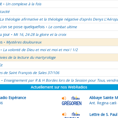
lé
Un complexe à la fois
•
icacité
La théologie afirmative et la théologie négative d'après Denys L'Aérop
qu'on se pose quelquefois
Le combat ultime
•
u jour
Mt 16, 24-28 la gloire et la croix
•
ns
Mystères douloureux
•
La volonté de Dieu et moi et moi et moi ! 1/2
•
uivies de la lecture du martyrologe
ût
es de Saint François de Sales 37/106
é
Enseignement par R & H Bordes lors de la Session pour Tous, vendre
•
Actuellement sur nos WebRadios
adio Espérance
Abbaye Sainte M
36
Ant. Regina cæli
Lettre de S. Pau