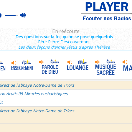
ins 2/3 : 6,15-11,36
max
mute
es de Saint François de Sales 37/106
volume
 secret d'un bel été
En réécoute
semaine du Temps Ordinaire 6/7 - Vendredi + Saint Sixte II
Des questions sur la foi, qu'on se pose quelquefois
Père Pierre Descouvemont
irect avec le Père Denis Mertz
Les deux façons d’aimer Jésus d’après Thérèse
tre aux Galates
La Transfiguration
•
et le Judaïsme 05
La théologie afirmative et la théologie négative d'après Denys L'Aérop
direct de l'abbaye Notre-Dame de Triors
rlo Acutis 05 Miracles eucharistiques
ût
direct de l'abbaye Notre-Dame de Triors