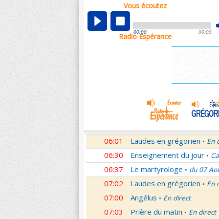
Vous écoutez
00:04
Nouveau Testament
Roma
•
01:03
Sentinelles de la foi
Lettr
•
00:00
00:00
Radio Espérance
01:32
10 minutes avec Jésus
Le
•
01:46
Méditation en Eglise
18e 
•
02:01
Veilleurs dans la nuit
En d
•
03:01
Nouveau Testament
Let
•
04:01
Si tu savais le don de Dieu
05:01
En Toi nos sources
Paul 
•
05:30
Lumière de l'Orthodoxie
•
06:01
Laudes en grégorien
En 
•
06:30
Enseignement du jour
Ca
•
06:37
Le martyrologe
du 07 Ao
•
07:02
Laudes en grégorien
En 
•
07:00
Angélus
En direct
•
07:03
Prière du matin
En direct
•