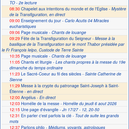
TO - 2e lecture
08:30
Chapelet aux intentions du monde et de l'Eglise -
Mystère
de la Transfiguration, en direct
09:00
Enseignement du jour
- Carlo Acutis 04 Miracles
eucharistiques
09:06
Page musicale
- Chants de louange
09:29
Fête de la Transfiguration du Seigneur -
Messe à la
basilique de la Transfiguration sur le mont Thabor présidée par
le Fr François Ielpo, Custode de Terre Sainte
10:35
Page musicale
- Chants de louange
11:05
Chants et liturgie
- Les chants propres à la messe du 19e
dimanche du temps ordinaire
11:23
Le Sacré-Coeur au fil des siècles
- Sainte Catherine de
Sienne
11:29
Messe à la crypte du patronage Saint-Joseph à Saint-
Étienne -
en direct
12:00
Angélus -
En direct
12:03
Homélie de la messe
- Homélie du jeudi 6 aout 2026
12:15
Une page d'évangile
- Jn 17/27 - 12, 20-50
12:31
En parler c'est parfois la clé
- Tout de suite les grands
mots
12:37
Parlons philo
- Médiums, voyants, astrologues