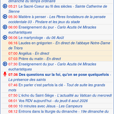
dimanche du temps ordinaire
05:21
Le Sacré-Coeur au fil des siècles
- Sainte Catherine de
Sienne
05:30
Matière à penser
- Les Pères fondateurs de la pensée
occidentale 03 - Pindare et les jeux du stade
06:00
Enseignement du jour
- Carlo Acutis 04 Miracles
eucharistiques
06:06
Le martyrologe
- du 06 Août
06:16
Laudes en grégorien -
En direct de l'abbaye Notre-Dame
de Triors
07:00
Angélus -
En direct
07:03
Prière du matin -
En direct
07:30
Enseignement du jour
- Carlo Acutis 04 Miracles
eucharistiques
07:36
Des questions sur la foi, qu'on se pose quelquefois
-
La présence des saints
07:46
En parler c'est parfois la clé
- Tout de suite les grands
mots
07:50
L'écho du Saint-Siège
- L'actualité au Vatican du mercredi
08:01
Vos RDV aujourd'hui
- du jeudi 6 aout 2026
08:00
10 minutes avec Jésus
- Les Campeurs
08:12
Entrons dans la liturgie du dimanche
- 19e dimanche du