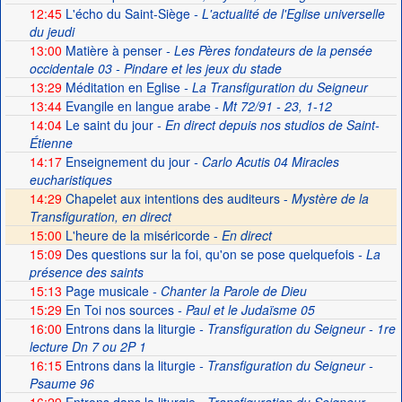
12:45
L'écho du Saint-Siège
- L'actualité de l'Eglise universelle
du jeudi
13:00
Matière à penser
- Les Pères fondateurs de la pensée
occidentale 03 - Pindare et les jeux du stade
13:29
Méditation en Eglise
- La Transfiguration du Seigneur
13:44
Evangile en langue arabe
- Mt 72/91 - 23, 1-12
14:04
Le saint du jour
- En direct depuis nos studios de Saint-
Étienne
14:17
Enseignement du jour
- Carlo Acutis 04 Miracles
eucharistiques
14:29
Chapelet aux intentions des auditeurs -
Mystère de la
Transfiguration, en direct
15:00
L'heure de la miséricorde -
En direct
15:09
Des questions sur la foi, qu'on se pose quelquefois
- La
présence des saints
15:13
Page musicale
- Chanter la Parole de Dieu
15:29
En Toi nos sources
- Paul et le Judaïsme 05
16:00
Entrons dans la liturgie
- Transfiguration du Seigneur - 1re
lecture Dn 7 ou 2P 1
16:15
Entrons dans la liturgie
- Transfiguration du Seigneur -
Psaume 96