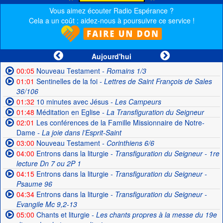
Vous aimez écouter Radio Espérance ?
Cela a un coût : aidez-nous à poursuivre ce service !
Aujourd'hui
00:05
Nouveau Testament
- Romains 1/3
01:01
Sentinelles de la foi
- Lettres de Saint François de Sales
36/106
01:32
10 minutes avec Jésus
- Les Campeurs
01:48
Méditation en Eglise
- La Transfiguration du Seigneur
02:01
Les conférences de la Famille Missionnaire de Notre-
Dame
- La joie dans l’Esprit-Saint
03:00
Nouveau Testament
- Corinthiens 6/6
04:00
Entrons dans la liturgie
- Transfiguration du Seigneur - 1re
lecture Dn 7 ou 2P 1
04:15
Entrons dans la liturgie
- Transfiguration du Seigneur -
Psaume 96
04:34
Entrons dans la liturgie
- Transfiguration du Seigneur -
Evangile Mc 9,2-13
05:00
Chants et liturgie
- Les chants propres à la messe du 19e