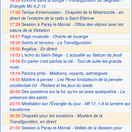
16:29
Entrons dans la liturgie
- Transfiguration du Seigneur -
Evangile Mc 9,2-13
17:00
Temps d'intercession - Chapelet de la Miséricorde -
en
direct de l'oratoire de la radio à Saint-Étienne
17:29
Session à Paray-le-Monial -
Office des vêpres avec les
sœurs de la Visitation
18:07
Page musicale
- Chants de louange
18:29
Saints et témoins
- La Transfiguration
19:00
Angélus -
En direct
19:03
L'écho du Saint-Siège
- L'actualité au Vatican du jeudi
19:06
En parler c'est parfois la clé
- Tout de suite les grands
mots
19:16
Parlons philo
- Médiums, voyants, astrologues
19:30
Matière à penser
- Les Pères fondateurs de la pensée
occidentale 03 - Pindare et les jeux du stade
20:00
Des questions sur la foi, qu'on se pose quelquefois
- La
présence des saints
20:10
Méditation sur l'Évangile du jour
- Mt 17, 1-9 la lumiere qui
transforme
20:30
Chapelet pour les vocations -
Mystère de la
Transfiguration, en direct
21:00
Session à Paray-le-Monial
- Veillée de la Session pour