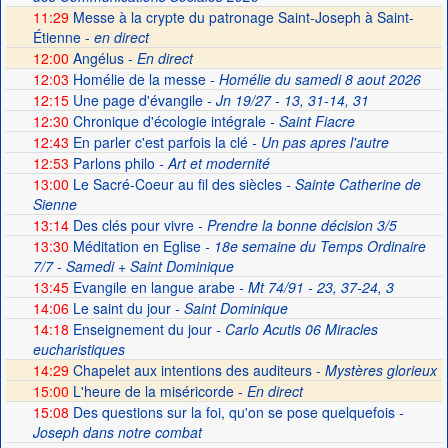
11:29
Messe à la crypte du patronage Saint-Joseph à Saint-
Étienne -
en direct
12:00
Angélus -
En direct
12:03
Homélie de la messe
- Homélie du samedi 8 aout 2026
12:15
Une page d'évangile
- Jn 19/27 - 13, 31-14, 31
12:30
Chronique d'écologie intégrale
- Saint Fiacre
12:43
En parler c'est parfois la clé
- Un pas apres l'autre
12:53
Parlons philo
- Art et modernité
13:00
Le Sacré-Coeur au fil des siècles
- Sainte Catherine de
Sienne
13:14
Des clés pour vivre
- Prendre la bonne décision 3/5
13:30
Méditation en Eglise
- 18e semaine du Temps Ordinaire
7/7 - Samedi + Saint Dominique
13:45
Evangile en langue arabe
- Mt 74/91 - 23, 37-24, 3
14:06
Le saint du jour
- Saint Dominique
14:18
Enseignement du jour
- Carlo Acutis 06 Miracles
eucharistiques
14:29
Chapelet aux intentions des auditeurs -
Mystères glorieux
15:00
L'heure de la miséricorde -
En direct
15:08
Des questions sur la foi, qu'on se pose quelquefois
-
Joseph dans notre combat