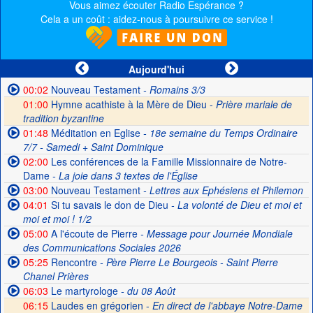
Vous aimez écouter Radio Espérance ?
Cela a un coût : aidez-nous à poursuivre ce service !
Aujourd'hui
00:02
Nouveau Testament
- Romains 3/3
01:00
Hymne acathiste à la Mère de Dieu -
Prière mariale de
tradition byzantine
01:48
Méditation en Eglise
- 18e semaine du Temps Ordinaire
7/7 - Samedi + Saint Dominique
02:00
Les conférences de la Famille Missionnaire de Notre-
Dame
- La joie dans 3 textes de l'Église
03:00
Nouveau Testament
- Lettres aux Ephésiens et Philemon
04:01
Si tu savais le don de Dieu
- La volonté de Dieu et moi et
moi et moi ! 1/2
05:00
A l'écoute de Pierre
- Message pour Journée Mondiale
des Communications Sociales 2026
05:25
Rencontre
- Père Pierre Le Bourgeois - Saint Pierre
Chanel Prières
06:03
Le martyrologe
- du 08 Août
06:15
Laudes en grégorien -
En direct de l'abbaye Notre-Dame