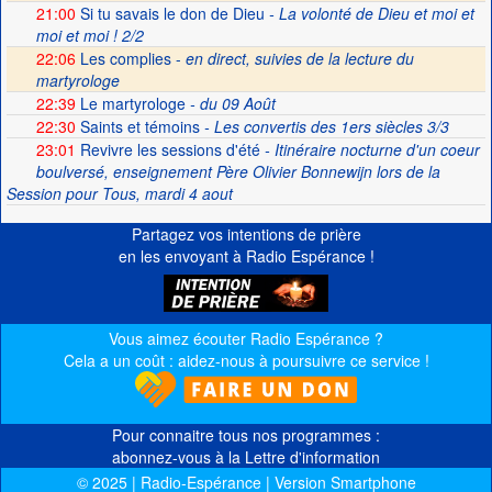
21:00
Si tu savais le don de Dieu
- La volonté de Dieu et moi et
moi et moi ! 2/2
22:06
Les complies -
en direct, suivies de la lecture du
martyrologe
22:39
Le martyrologe
- du 09 Août
22:30
Saints et témoins
- Les convertis des 1ers siècles 3/3
23:01
Revivre les sessions d'été
- Itinéraire nocturne d'un coeur
boulversé, enseignement Père Olivier Bonnewijn lors de la
Session pour Tous, mardi 4 aout
Partagez vos intentions de prière
en les envoyant à Radio Espérance !
Vous aimez écouter Radio Espérance ?
Cela a un coût : aidez-nous à poursuivre ce service !
Pour connaitre tous nos programmes :
abonnez-vous à la Lettre d'information
© 2025 | Radio-Espérance | Version Smartphone