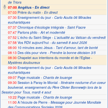
de Triors
07:00
Angélus -
En direct
07:03
Prière du matin -
En direct
07:30
Enseignement du jour
- Carlo Acutis 06 Miracles
eucharistiques
07:37
Chronique d'écologie intégrale
- Saint Fiacre
07:47
Parlons philo
- Art et modernité
07:52
L'écho du Saint-Siège
- L'actualité au Vatican du vendredi
07:58
Vos RDV aujourd'hui
- du samedi 8 aout 2026
08:00
10 minutes avec Jésus
- Tant d'amour, tant de bonté
08:13
Des clés pour vivre
- Prendre la bonne décision 3/5
08:30
Chapelet aux intentions du monde et de l'Eglise -
Mystères douloureux
09:00
Enseignement du jour
- Carlo Acutis 06 Miracles
eucharistiques
09:07
Page musicale
- Chants de louange
09:30
Session à Paray-le-Monial
- Itinéraire nocturne d'un coeur
boulversé, enseignement du Père Olivier Bonnewijn lors de la
Session pour Tous, mardi 4 aout
10:22
Page musicale
- Chants de louange
11:00
A l'écoute de Pierre
- Message pour Journée Mondiale
des Communications Sociales 2026