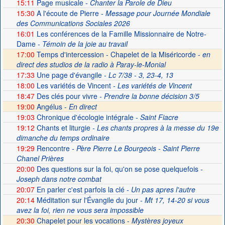
15:11
Page musicale
- Chanter la Parole de Dieu
15:30
A l'écoute de Pierre
- Message pour Journée Mondiale
des Communications Sociales 2026
16:01
Les conférences de la Famille Missionnaire de Notre-
Dame
- Témoin de la joie au travail
17:00
Temps d'intercession - Chapelet de la Miséricorde -
en
direct des studios de la radio à Paray-le-Monial
17:33
Une page d'évangile
- Lc 7/38 - 3, 23-4, 13
18:00
Les variétés de Vincent
- Les variétés de Vincent
18:47
Des clés pour vivre
- Prendre la bonne décision 3/5
19:00
Angélus -
En direct
19:03
Chronique d'écologie intégrale
- Saint Fiacre
19:12
Chants et liturgie
- Les chants propres à la messe du 19e
dimanche du temps ordinaire
19:29
Rencontre
- Père Pierre Le Bourgeois - Saint Pierre
Chanel Prières
20:00
Des questions sur la foi, qu'on se pose quelquefois
-
Joseph dans notre combat
20:07
En parler c'est parfois la clé
- Un pas apres l'autre
20:14
Méditation sur l'Évangile du jour
- Mt 17, 14-20 si vous
avez la foi, rien ne vous sera impossible
20:30
Chapelet pour les vocations -
Mystères joyeux