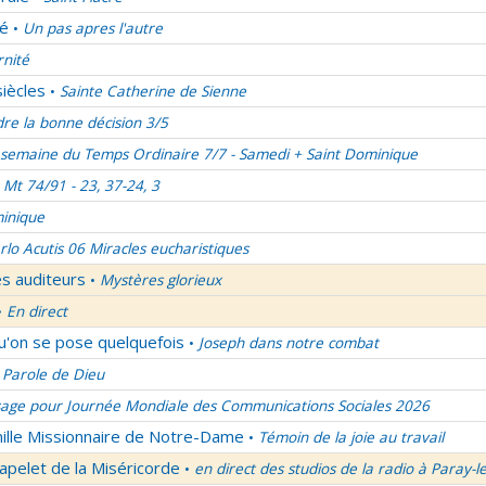
lé
Un pas apres l'autre
•
rnité
siècles
Sainte Catherine de Sienne
•
re la bonne décision 3/5
semaine du Temps Ordinaire 7/7 - Samedi + Saint Dominique
Mt 74/91 - 23, 37-24, 3
inique
rlo Acutis 06 Miracles eucharistiques
es auditeurs
Mystères glorieux
•
En direct
•
qu'on se pose quelquefois
Joseph dans notre combat
•
 Parole de Dieu
age pour Journée Mondiale des Communications Sociales 2026
mille Missionnaire de Notre-Dame
Témoin de la joie au travail
•
apelet de la Miséricorde
en direct des studios de la radio à Paray-l
•