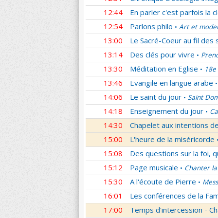
12:44
En parler c'est parfois la c
12:54
Parlons philo
Art et mode
•
13:00
Le Sacré-Coeur au fil des 
13:14
Des clés pour vivre
Prend
•
13:30
Méditation en Eglise
18e 
•
13:46
Evangile en langue arabe
•
14:06
Le saint du jour
Saint Dom
•
14:18
Enseignement du jour
Ca
•
14:30
Chapelet aux intentions d
15:00
L'heure de la miséricorde
15:08
Des questions sur la foi, 
15:12
Page musicale
Chanter la
•
15:30
A l'écoute de Pierre
Mess
•
16:01
Les conférences de la Fa
17:00
Temps d'intercession - Ch