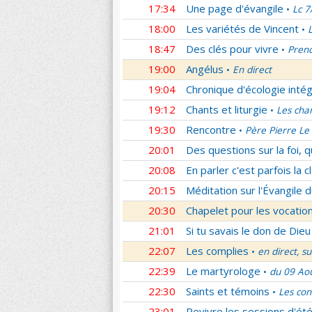
17:34
Une page d'évangile
Lc 7
•
18:00
Les variétés de Vincent
•
18:47
Des clés pour vivre
Prend
•
19:00
Angélus
En direct
•
19:04
Chronique d'écologie intég
19:12
Chants et liturgie
Les cha
•
19:30
Rencontre
Père Pierre Le 
•
20:01
Des questions sur la foi, 
20:08
En parler c'est parfois la c
20:15
Méditation sur l'Évangile d
20:30
Chapelet pour les vocatio
21:01
Si tu savais le don de Dieu
22:07
Les complies
en direct, s
•
22:39
Le martyrologe
du 09 Ao
•
22:30
Saints et témoins
Les con
•
23:01
Revivre les sessions d'ét