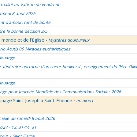
ctualité au Vatican du vendredi
amedi 8 aout 2026
nt d'amour, tant de bonté
re la bonne décision 3/5
 monde et de l'Eglise
Mystères douloureux
•
rlo Acutis 06 Miracles eucharistiques
 louange
Itinéraire nocturne d'un coeur boulversé, enseignement du Père Olivi
•
 louange
age pour Journée Mondiale des Communications Sociales 2026
onage Saint-Joseph à Saint-Étienne
en direct
•
élie du samedi 8 aout 2026
9/27 - 13, 31-14, 31
rale
Saint Fiacre
•