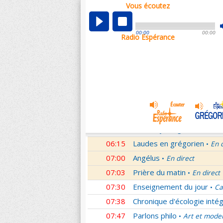
Vous écoutez
00:02
Nouveau Testament
Rom
•
01:00
Hymne acathiste à la Mèr
00:00
00:00
Radio Espérance
01:48
Méditation en Eglise
18e 
•
02:01
Les conférences de la Fa
03:01
Nouveau Testament
Let
•
04:01
Si tu savais le don de Dieu
05:01
A l'écoute de Pierre
Mess
•
05:26
Rencontre
Père Pierre Le 
•
06:03
Le martyrologe
du 08 Ao
•
06:15
Laudes en grégorien
En 
•
07:00
Angélus
En direct
•
07:03
Prière du matin
En direct
•
07:30
Enseignement du jour
Ca
•
07:38
Chronique d'écologie intég
07:47
Parlons philo
Art et mode
•