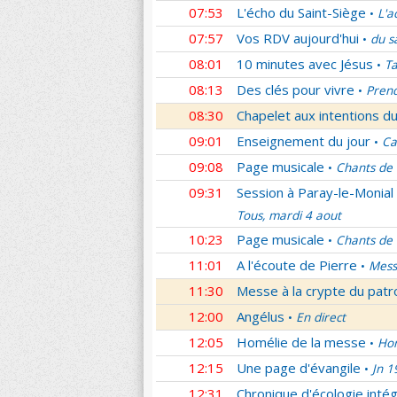
07:53
L'écho du Saint-Siège
L'a
•
07:57
Vos RDV aujourd'hui
du s
•
08:01
10 minutes avec Jésus
Ta
•
08:13
Des clés pour vivre
Prend
•
08:30
Chapelet aux intentions du
09:01
Enseignement du jour
Ca
•
09:08
Page musicale
Chants de
•
09:31
Session à Paray-le-Monial
Tous, mardi 4 aout
10:23
Page musicale
Chants de
•
11:01
A l'écoute de Pierre
Mess
•
11:30
Messe à la crypte du patr
12:00
Angélus
En direct
•
12:05
Homélie de la messe
Hom
•
12:15
Une page d'évangile
Jn 1
•
12:31
Chronique d'écologie intég