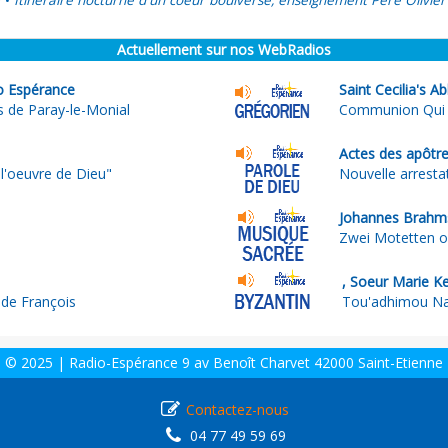
Itinéraire nocturne d'un coeur boulversé, enseignement Père Olivier
•
Actuellement sur nos WebRadios
io Espérance
Saint Cecilia's A
s de Paray-le-Monial
Communion Qui
Actes des apôtre
à l'oeuvre de Dieu"
Nouvelle arresta
Johannes Brahm
Zwei Motetten op2
, Soeur Marie K
de François
Tou'adhimou Na
© 2025 | Radio-Espérance 9 av Benoît Charvet 42000 Saint-Etienne
Contactez-nous
04 77 49 59 69