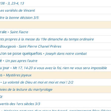
/38 - 3, 23-4, 13
Les variétés de Vincent
re la bonne décision 3/5
rale
Saint Fiacre
•
nts propres à la messe du 19e dimanche du temps ordinaire
Bourgeois - Saint Pierre Chanel Prières
qu'on se pose quelquefois
Joseph dans notre combat
•
lé
Un pas apres l'autre
•
u jour
Mt 17, 14-20 si vous avez la foi, rien ne vous sera impossible
•
ns
Mystères joyeux
•
La volonté de Dieu et moi et moi et moi ! 2/2
•
uivies de la lecture du martyrologe
ût
vertis des 1ers siècles 3/3
é