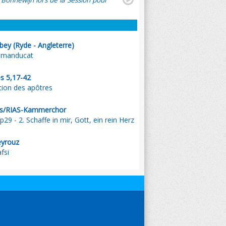
 Bonnewijn lors de la Session pour
bbey (Ryde - Angleterre)
 manducat
s 5,17-42
tion des apôtres
s/RIAS-Kammerchor
9 - 2. Schaffe in mir, Gott, ein rein Herz
eyrouz
fsi