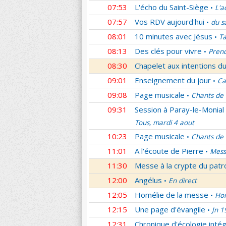
07:53
L'écho du Saint-Siège
L'a
•
07:57
Vos RDV aujourd'hui
du s
•
08:01
10 minutes avec Jésus
Ta
•
08:13
Des clés pour vivre
Prend
•
08:30
Chapelet aux intentions du
09:01
Enseignement du jour
Ca
•
09:08
Page musicale
Chants de
•
09:31
Session à Paray-le-Monial
Tous, mardi 4 aout
10:23
Page musicale
Chants de
•
11:01
A l'écoute de Pierre
Mess
•
11:30
Messe à la crypte du patr
12:00
Angélus
En direct
•
12:05
Homélie de la messe
Hom
•
12:15
Une page d'évangile
Jn 1
•
12:31
Chronique d'écologie intég