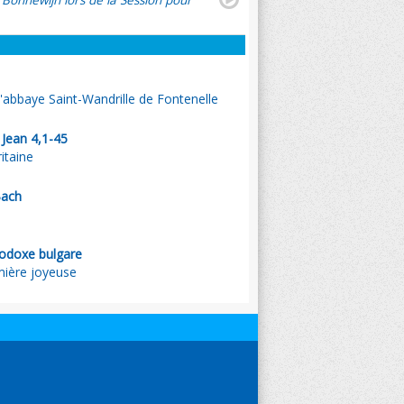
 Bonnewijn lors de la Session pour
l'abbaye Saint-Wandrille de Fontenelle
 Jean 4,1-45
itaine
Bach
hodoxe bulgare
mière joyeuse