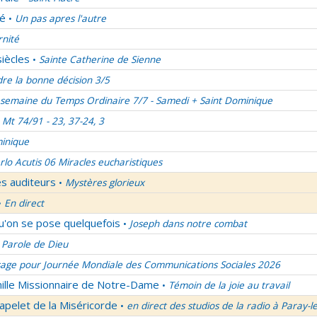
lé
Un pas apres l'autre
•
rnité
siècles
Sainte Catherine de Sienne
•
re la bonne décision 3/5
semaine du Temps Ordinaire 7/7 - Samedi + Saint Dominique
Mt 74/91 - 23, 37-24, 3
inique
rlo Acutis 06 Miracles eucharistiques
es auditeurs
Mystères glorieux
•
En direct
•
qu'on se pose quelquefois
Joseph dans notre combat
•
 Parole de Dieu
age pour Journée Mondiale des Communications Sociales 2026
mille Missionnaire de Notre-Dame
Témoin de la joie au travail
•
apelet de la Miséricorde
en direct des studios de la radio à Paray-l
•