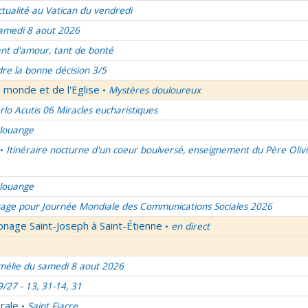
ctualité au Vatican du vendredi
amedi 8 aout 2026
nt d'amour, tant de bonté
re la bonne décision 3/5
 monde et de l'Eglise
Mystères douloureux
•
rlo Acutis 06 Miracles eucharistiques
 louange
Itinéraire nocturne d'un coeur boulversé, enseignement du Père Olivi
•
 louange
age pour Journée Mondiale des Communications Sociales 2026
onage Saint-Joseph à Saint-Étienne
en direct
•
élie du samedi 8 aout 2026
9/27 - 13, 31-14, 31
rale
Saint Fiacre
•