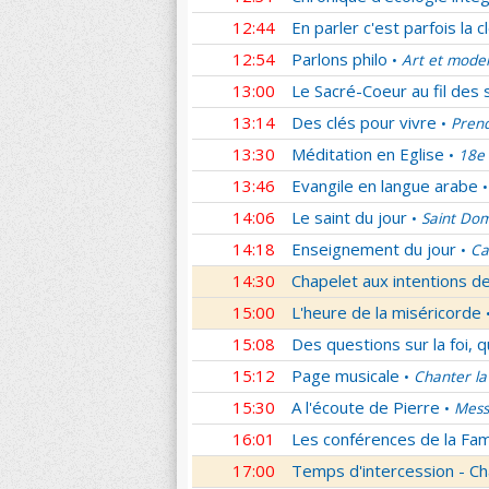
12:44
En parler c'est parfois la c
12:54
Parlons philo
Art et mode
•
13:00
Le Sacré-Coeur au fil des 
13:14
Des clés pour vivre
Prend
•
13:30
Méditation en Eglise
18e 
•
13:46
Evangile en langue arabe
•
14:06
Le saint du jour
Saint Dom
•
14:18
Enseignement du jour
Ca
•
14:30
Chapelet aux intentions d
15:00
L'heure de la miséricorde
15:08
Des questions sur la foi, 
15:12
Page musicale
Chanter la
•
15:30
A l'écoute de Pierre
Mess
•
16:01
Les conférences de la Fa
17:00
Temps d'intercession - Ch