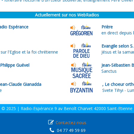
Itinéraire nocturne d'un coeur boulversé, enseignement Père Olivier
•
Actuellement sur nos WebRadios
adio Espérance
Prière
en direct depuis 
Evangile selon S.
r l'Eglise et la foi chrétienne
Jésus et la samar
Philippe Guével
Jean-Sébastien 
Sanctus
Jean-Claude Gianadda
, Le choeur ort
e
Svete Tihyi - Lu
© 2025 | Radio-Espérance 9 av Benoît Charvet 42000 Saint-Etienne
Contactez-nous
04 77 49 59 69