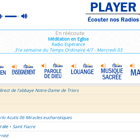
ains 3/3
max
mute
e de Dieu
Prière mariale de tradition byzantine
•
volume
semaine du Temps Ordinaire 7/7 - Samedi + Saint Dominique
En réécoute
mille Missionnaire de Notre-Dame
La joie dans 3 textes de l'Église
•
Méditation en Eglise
Radio Espérance
tres aux Ephésiens et Philemon
31e semaine du Temps Ordinaire 4/7 - Mercredi 03
La volonté de Dieu et moi et moi et moi ! 1/2
•
age pour Journée Mondiale des Communications Sociales 2026
Bourgeois - Saint Pierre Chanel Prières
ût
direct de l'abbaye Notre-Dame de Triors
rlo Acutis 06 Miracles eucharistiques
rale
Saint Fiacre
•
rnité