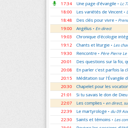
17:34
Une page d'évangile
Lc 7
•
18:00
Les variétés de Vincent
•
18:48
Des clés pour vivre
Prend
•
19:00
Angélus
En direct
•
19:03
Chronique d'écologie intég
19:12
Chants et liturgie
Les cha
•
19:30
Rencontre
Père Pierre Le 
•
20:01
Des questions sur la foi, 
20:08
En parler c'est parfois la c
20:15
Méditation sur l'Évangile d
20:30
Chapelet pour les vocatio
21:01
Si tu savais le don de Dieu
22:07
Les complies
en direct, s
•
22:39
Le martyrologe
du 09 Ao
•
22:30
Saints et témoins
Les con
•
23:01
Revivre les sessions d'ét