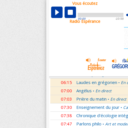
Vous écoutez
00:02
Nouveau Testament
Rom
•
01:00
Hymne acathiste à la Mèr
00:00
-10:58
Radio Espérance
01:48
Méditation en Eglise
18e 
•
02:01
Les conférences de la Fa
03:01
Nouveau Testament
Let
•
04:01
Si tu savais le don de Dieu
05:01
A l'écoute de Pierre
Mess
•
05:26
Rencontre
Père Pierre Le 
•
06:03
Le martyrologe
du 08 Ao
•
06:15
Laudes en grégorien
En 
•
07:00
Angélus
En direct
•
07:03
Prière du matin
En direct
•
07:30
Enseignement du jour
Ca
•
07:38
Chronique d'écologie intég
07:47
Parlons philo
Art et mode
•