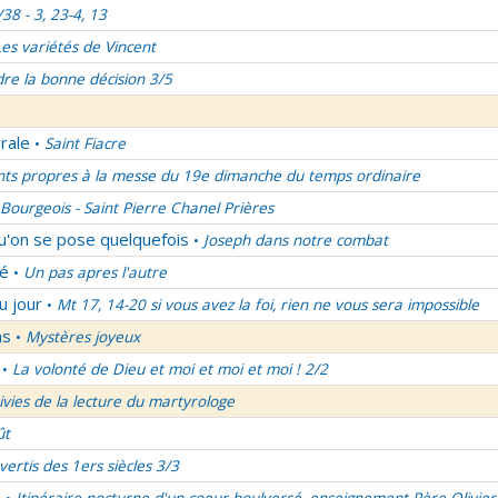
/38 - 3, 23-4, 13
Les variétés de Vincent
re la bonne décision 3/5
rale
Saint Fiacre
•
nts propres à la messe du 19e dimanche du temps ordinaire
Bourgeois - Saint Pierre Chanel Prières
qu'on se pose quelquefois
Joseph dans notre combat
•
lé
Un pas apres l'autre
•
u jour
Mt 17, 14-20 si vous avez la foi, rien ne vous sera impossible
•
ns
Mystères joyeux
•
La volonté de Dieu et moi et moi et moi ! 2/2
•
uivies de la lecture du martyrologe
ût
vertis des 1ers siècles 3/3
é