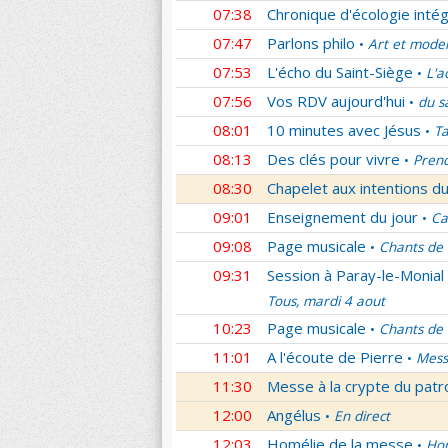
07:38
Chronique d'écologie intég
07:47
Parlons philo
Art et mode
•
07:53
L'écho du Saint-Siège
L'a
•
07:56
Vos RDV aujourd'hui
du s
•
08:01
10 minutes avec Jésus
Ta
•
08:13
Des clés pour vivre
Prend
•
08:30
Chapelet aux intentions du
09:01
Enseignement du jour
Ca
•
09:08
Page musicale
Chants de
•
09:31
Session à Paray-le-Monial
Tous, mardi 4 aout
10:23
Page musicale
Chants de
•
11:01
A l'écoute de Pierre
Mess
•
11:30
Messe à la crypte du patr
12:00
Angélus
En direct
•
12:03
Homélie de la messe
Hom
•