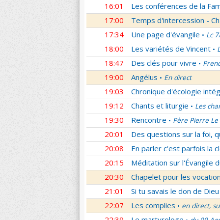
16:01
Les conférences de la Fa
17:00
Temps d'intercession - Ch
17:34
Une page d'évangile
Lc 7
•
18:00
Les variétés de Vincent
•
18:47
Des clés pour vivre
Prend
•
19:00
Angélus
En direct
•
19:03
Chronique d'écologie intég
19:12
Chants et liturgie
Les cha
•
19:30
Rencontre
Père Pierre Le 
•
20:01
Des questions sur la foi, 
20:08
En parler c'est parfois la c
20:15
Méditation sur l'Évangile d
20:30
Chapelet pour les vocatio
21:01
Si tu savais le don de Dieu
22:07
Les complies
en direct, s
•
22:39
Le martyrologe