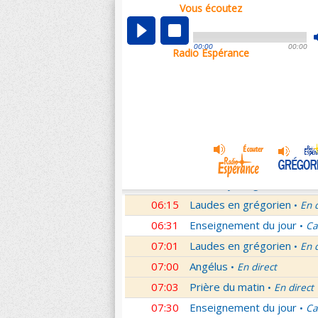
Vous écoutez
00:02
Nouveau Testament
Rom
•
01:00
Hymne acathiste à la Mèr
00:00
00:00
Radio Espérance
01:48
Méditation en Eglise
18e 
•
02:01
Les conférences de la Fa
03:01
Nouveau Testament
Let
•
04:01
Si tu savais le don de Dieu
05:01
A l'écoute de Pierre
Mess
•
05:26
Rencontre
Père Pierre Le 
•
06:03
Le martyrologe
du 08 Ao
•
06:15
Laudes en grégorien
En 
•
06:31
Enseignement du jour
Ca
•
07:01
Laudes en grégorien
En 
•
07:00
Angélus
En direct
•
07:03
Prière du matin
En direct
•
07:30
Enseignement du jour
Ca
•