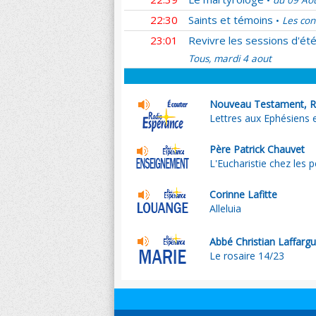
du 09 Ao
•
22:30
Saints et témoins
Les con
•
23:01
Revivre les sessions d'ét
Tous, mardi 4 aout
Nouveau Testament, R
Lettres aux Ephésiens 
Père Patrick Chauvet
L'Eucharistie chez les p
Corinne Lafitte
Alleluia
Abbé Christian Laffargu
Le rosaire 14/23