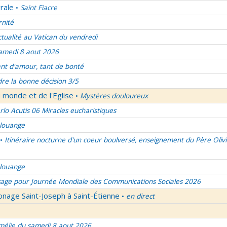
rale
Saint Fiacre
•
rnité
ctualité au Vatican du vendredi
amedi 8 aout 2026
nt d'amour, tant de bonté
re la bonne décision 3/5
 monde et de l'Eglise
Mystères douloureux
•
rlo Acutis 06 Miracles eucharistiques
 louange
Itinéraire nocturne d'un coeur boulversé, enseignement du Père Olivi
•
 louange
age pour Journée Mondiale des Communications Sociales 2026
onage Saint-Joseph à Saint-Étienne
en direct
•
élie du samedi 8 aout 2026