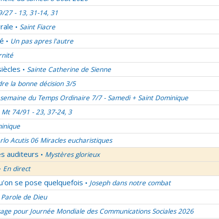
9/27 - 13, 31-14, 31
rale
Saint Fiacre
•
lé
Un pas apres l'autre
•
rnité
siècles
Sainte Catherine de Sienne
•
re la bonne décision 3/5
semaine du Temps Ordinaire 7/7 - Samedi + Saint Dominique
Mt 74/91 - 23, 37-24, 3
inique
rlo Acutis 06 Miracles eucharistiques
es auditeurs
Mystères glorieux
•
En direct
•
qu'on se pose quelquefois
Joseph dans notre combat
•
 Parole de Dieu
age pour Journée Mondiale des Communications Sociales 2026