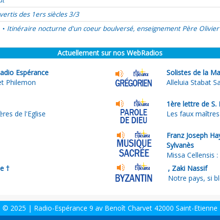
ût
vertis des 1ers siècles 3/3
é
Itinéraire nocturne d'un coeur boulversé, enseignement Père Olivier
•
Actuellement sur nos WebRadios
adio Espérance
Solistes de la M
et Philemon
Alleluia Stabat 
1ère lettre de S
ères de l'Eglise
Les faux maîtres
Franz Joseph Ha
Sylvanès
Missa Cellensis : 
e †
, Zaki Nassif
Notre pays, si ble
© 2025 | Radio-Espérance 9 av Benoît Charvet 42000 Saint-Etienne