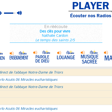
ains 3/3
max
mute
e de Dieu
Prière mariale de tradition byzantine
•
volume
semaine du Temps Ordinaire 7/7 - Samedi + Saint Dominique
En réécoute
mille Missionnaire de Notre-Dame
La joie dans 3 textes de l'Église
•
Des clés pour vivre
Nathalie Cardon
tres aux Ephésiens et Philemon
Le temps des saints 2/5
La volonté de Dieu et moi et moi et moi ! 1/2
•
age pour Journée Mondiale des Communications Sociales 2026
Bourgeois - Saint Pierre Chanel Prières
ût
direct de l'abbaye Notre-Dame de Triors
rlo Acutis 06 Miracles eucharistiques
direct de l'abbaye Notre-Dame de Triors
rlo Acutis 06 Miracles eucharistiques