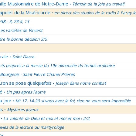
mille Missionnaire de Notre-Dame
Témoin de la joie au travail
•
apelet de la Miséricorde
en direct des studios de la radio à Paray-l
•
/38 - 3, 23-4, 13
Les variétés de Vincent
re la bonne décision 3/5
rale
Saint Fiacre
•
nts propres à la messe du 19e dimanche du temps ordinaire
Bourgeois - Saint Pierre Chanel Prières
qu'on se pose quelquefois
Joseph dans notre combat
•
lé
Un pas apres l'autre
•
u jour
Mt 17, 14-20 si vous avez la foi, rien ne vous sera impossible
•
ns
Mystères joyeux
•
La volonté de Dieu et moi et moi et moi ! 2/2
•
uivies de la lecture du martyrologe