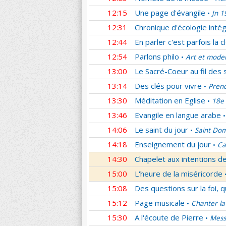
12:15
Une page d'évangile
Jn 1
•
12:31
Chronique d'écologie intég
12:44
En parler c'est parfois la c
12:54
Parlons philo
Art et mode
•
13:00
Le Sacré-Coeur au fil des 
13:14
Des clés pour vivre
Prend
•
13:30
Méditation en Eglise
18e 
•
13:46
Evangile en langue arabe
•
14:06
Le saint du jour
Saint Dom
•
14:18
Enseignement du jour
Ca
•
14:30
Chapelet aux intentions d
15:00
L'heure de la miséricorde
15:08
Des questions sur la foi, 
15:12
Page musicale
Chanter la
•
15:30
A l'écoute de Pierre
Mess
•