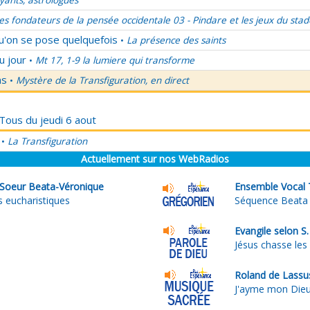
ants, astrologues
es fondateurs de la pensée occidentale 03 - Pindare et les jeux du stad
qu'on se pose quelquefois
La présence des saints
•
u jour
Mt 17, 1-9 la lumiere qui transforme
•
ns
Mystère de la Transfiguration, en direct
•
 Tous du jeudi 6 aout
La Transfiguration
•
Actuellement sur nos WebRadios
 Soeur Beata-Véronique
Ensemble Vocal 
s eucharistiques
Séquence Beata 
Evangile selon S.
Jésus chasse les
Roland de Lassu
J'ayme mon Die