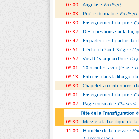
07:00
Angélus
En direct
•
07:03
Prière du matin
En direct
•
07:30
Enseignement du jour
Ca
•
07:37
Des questions sur la foi, 
07:47
En parler c'est parfois la c
07:51
L'écho du Saint-Siège
L'a
•
07:57
Vos RDV aujourd'hui
du j
•
08:01
10 minutes avec Jésus
L
•
08:13
Entrons dans la liturgie d
08:30
Chapelet aux intentions du
09:01
Enseignement du jour
Ca
•
09:07
Page musicale
Chants de
•
Fête de la Transfiguration 
09:30
Messe à la basilique de la
11:00
Homélie de la messe
Hom
•
Transfiguration