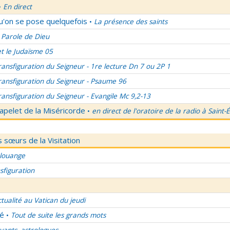
En direct
•
qu'on se pose quelquefois
La présence des saints
•
 Parole de Dieu
et le Judaïsme 05
ransfiguration du Seigneur - 1re lecture Dn 7 ou 2P 1
ransfiguration du Seigneur - Psaume 96
ransfiguration du Seigneur - Evangile Mc 9,2-13
apelet de la Miséricorde
en direct de l'oratoire de la radio à Saint-
•
 sœurs de la Visitation
 louange
sfiguration
ctualité au Vatican du jeudi
lé
Tout de suite les grands mots
•