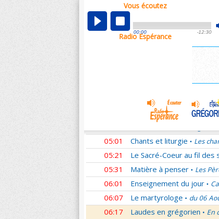
Vous écoutez
00:05
Nouveau Testament
Rom
•
01:02
Sentinelles de la foi
Lettr
•
00:00
-12:30
Radio Espérance
01:33
10 minutes avec Jésus
L
•
01:48
Méditation en Eglise
La T
•
02:01
Les conférences de la Fa
03:01
Nouveau Testament
Cori
•
04:01
Entrons dans la liturgie
T
•
04:15
Entrons dans la liturgie
T
•
04:35
Entrons dans la liturgie
T
•
05:01
Chants et liturgie
Les cha
•
05:21
Le Sacré-Coeur au fil des 
05:31
Matière à penser
Les Pèr
•
06:01
Enseignement du jour
Ca
•
06:07
Le martyrologe
du 06 Ao
•
06:17
Laudes en grégorien
En 
•