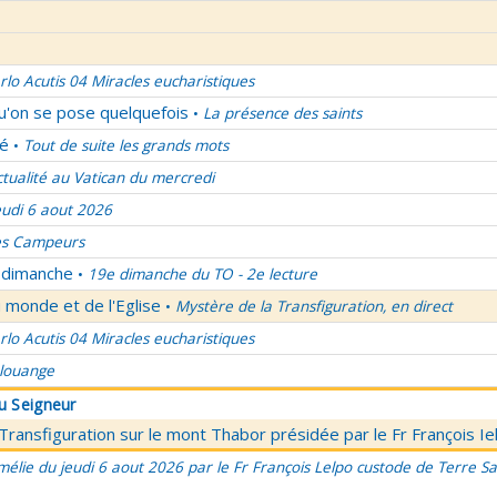
rlo Acutis 04 Miracles eucharistiques
qu'on se pose quelquefois
La présence des saints
•
lé
Tout de suite les grands mots
•
ctualité au Vatican du mercredi
eudi 6 aout 2026
es Campeurs
u dimanche
19e dimanche du TO - 2e lecture
•
 monde et de l'Eglise
Mystère de la Transfiguration, en direct
•
rlo Acutis 04 Miracles eucharistiques
 louange
du Seigneur
 Transfiguration sur le mont Thabor présidée par le Fr François I
élie du jeudi 6 aout 2026 par le Fr François Lelpo custode de Terre Sai