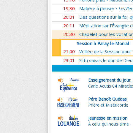
Médiums, voy
•
19:30
Matière à penser
Les Pèr
•
20:01
Des questions sur la foi, 
20:11
Méditation sur l'Évangile d
20:30
Chapelet pour les vocatio
Session à Paray-le-Monial
21:00
Veillée de la Session pour
23:01
Si tu savais le don de Dieu
Enseignement du jour,
Carlo Acutis 04 Miracle
Pére Benoît Guédas
Prière et Miséricorde
Jeunesse en mission
A celui qui nous aime