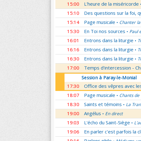
15:00
L'heure de la miséricorde
15:10
Des questions sur la foi, 
15:14
Page musicale
Chanter la
•
15:30
En Toi nos sources
Paul 
•
16:01
Entrons dans la liturgie
T
•
16:16
Entrons dans la liturgie
T
•
16:30
Entrons dans la liturgie
T
•
17:00
Temps d'intercession - Ch
Session à Paray-le-Monial
17:30
Office des vêpres avec les
18:07
Page musicale
Chants de
•
18:30
Saints et témoins
La Tran
•
19:00
Angélus
En direct
•
19:03
L'écho du Saint-Siège
L'a
•
19:06
En parler c'est parfois la c
19:16
Parlons philo