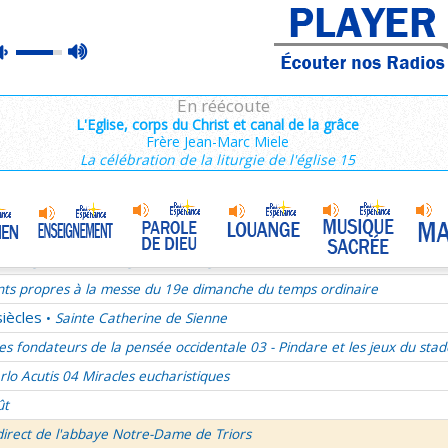
ains 1/3
max
mute
es de Saint François de Sales 36/106
volume
es Campeurs
En réécoute
ransfiguration du Seigneur
L'Eglise, corps du Christ et canal de la grâce
Frère Jean-Marc Miele
mille Missionnaire de Notre-Dame
La joie dans l’Esprit-Saint
•
La célébration de la liturgie de l'église 15
nthiens 6/6
ransfiguration du Seigneur - 1re lecture Dn 7 ou 2P 1
ransfiguration du Seigneur - Psaume 96
ransfiguration du Seigneur - Evangile Mc 9,2-13
nts propres à la messe du 19e dimanche du temps ordinaire
siècles
Sainte Catherine de Sienne
•
es fondateurs de la pensée occidentale 03 - Pindare et les jeux du stad
rlo Acutis 04 Miracles eucharistiques
ût
direct de l'abbaye Notre-Dame de Triors