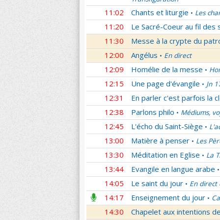
11:02
Chants et liturgie
Les cha
•
11:20
Le Sacré-Coeur au fil des 
11:30
Messe à la crypte du patr
12:00
Angélus
En direct
•
12:09
Homélie de la messe
Hom
•
12:15
Une page d'évangile
Jn 1
•
12:31
En parler c'est parfois la c
12:38
Parlons philo
Médiums, voy
•
12:45
L'écho du Saint-Siège
L'a
•
13:00
Matière à penser
Les Pèr
•
13:30
Méditation en Eglise
La T
•
13:44
Evangile en langue arabe
•
14:05
Le saint du jour
En direct
•
14:17
Enseignement du jour
Ca
•
14:30
Chapelet aux intentions d