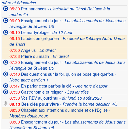
mère et éducatrice
05:30
Permanences
- L'actualité du Christ Roi face à la
modernité
06:00
Enseignement du jour
- Les abaissements de Jésus dans
l'évangile de St Jean 1/5
06:10
Le martyrologe
- du 10 Août
06:15
Laudes en grégorien -
En direct de l'abbaye Notre-Dame
de Triors
07:00
Angélus -
En direct
07:03
Prière du matin -
En direct
07:30
Enseignement du jour
- Les abaissements de Jésus dans
l'évangile de St Jean 1/5
07:40
Des questions sur la foi, qu'on se pose quelquefois
-
Notre ange gardien 1
07:47
En parler c'est parfois la clé
- Une note d'espoir
07:50
Gastronomie et religion
- Les lentilles
07:58
Vos RDV aujourd'hui
- du lundi 10 août 2026
08:13
Des clés pour vivre
- Prendre la bonne décision 4/5
08:30
Chapelet aux intentions du monde et de l'Eglise -
Mystères douloureux
09:00
Enseignement du jour
- Les abaissements de Jésus dans
l'évangile de St Jean 1/5