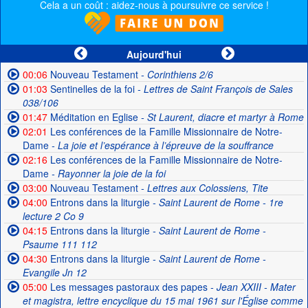
Cela a un coût : aidez-nous à poursuivre ce service !
Aujourd'hui
00:06
Nouveau Testament
- Corinthiens 2/6
01:03
Sentinelles de la foi
- Lettres de Saint François de Sales
038/106
01:47
Méditation en Eglise
- St Laurent, diacre et martyr à Rome
02:01
Les conférences de la Famille Missionnaire de Notre-
Dame
- La joie et l’espérance à l’épreuve de la souffrance
02:16
Les conférences de la Famille Missionnaire de Notre-
Dame
- Rayonner la joie de la foi
03:00
Nouveau Testament
- Lettres aux Colossiens, Tite
04:00
Entrons dans la liturgie
- Saint Laurent de Rome - 1re
lecture 2 Co 9
04:15
Entrons dans la liturgie
- Saint Laurent de Rome -
Psaume 111 112
04:30
Entrons dans la liturgie
- Saint Laurent de Rome -
Evangile Jn 12
05:00
Les messages pastoraux des papes
- Jean XXIII - Mater
et magistra, lettre encyclique du 15 mai 1961 sur l'Église comme