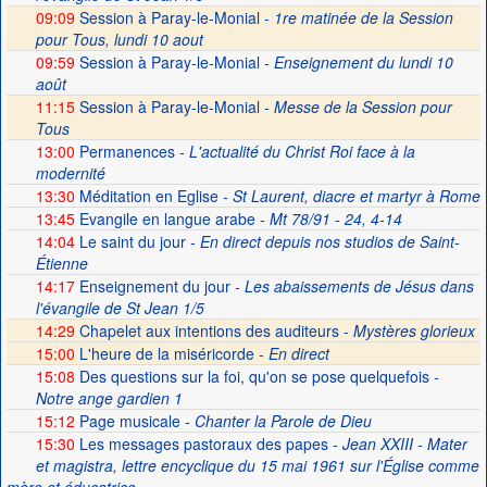
09:09
Session à Paray-le-Monial -
1re matinée de la Session
pour Tous, lundi 10 aout
09:59
Session à Paray-le-Monial
- Enseignement du lundi 10
août
11:15
Session à Paray-le-Monial -
Messe de la Session pour
Tous
13:00
Permanences
- L'actualité du Christ Roi face à la
modernité
13:30
Méditation en Eglise
- St Laurent, diacre et martyr à Rome
13:45
Evangile en langue arabe
- Mt 78/91 - 24, 4-14
14:04
Le saint du jour
- En direct depuis nos studios de Saint-
Étienne
14:17
Enseignement du jour
- Les abaissements de Jésus dans
l'évangile de St Jean 1/5
14:29
Chapelet aux intentions des auditeurs -
Mystères glorieux
15:00
L'heure de la miséricorde -
En direct
15:08
Des questions sur la foi, qu'on se pose quelquefois
-
Notre ange gardien 1
15:12
Page musicale
- Chanter la Parole de Dieu
15:30
Les messages pastoraux des papes
- Jean XXIII - Mater
et magistra, lettre encyclique du 15 mai 1961 sur l'Église comme