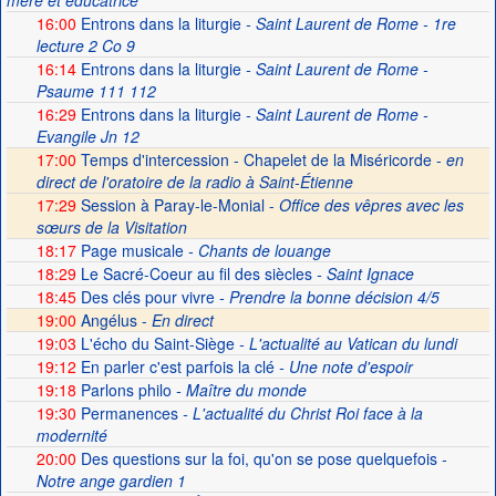
mère et éducatrice
16:00
Entrons dans la liturgie
- Saint Laurent de Rome - 1re
lecture 2 Co 9
16:14
Entrons dans la liturgie
- Saint Laurent de Rome -
Psaume 111 112
16:29
Entrons dans la liturgie
- Saint Laurent de Rome -
Evangile Jn 12
17:00
Temps d'intercession - Chapelet de la Miséricorde -
en
direct de l'oratoire de la radio à Saint-Étienne
17:29
Session à Paray-le-Monial -
Office des vêpres avec les
sœurs de la Visitation
18:17
Page musicale
- Chants de louange
18:29
Le Sacré-Coeur au fil des siècles
- Saint Ignace
18:45
Des clés pour vivre
- Prendre la bonne décision 4/5
19:00
Angélus -
En direct
19:03
L'écho du Saint-Siège
- L'actualité au Vatican du lundi
19:12
En parler c'est parfois la clé
- Une note d'espoir
19:18
Parlons philo
- Maître du monde
19:30
Permanences
- L'actualité du Christ Roi face à la
modernité
20:00
Des questions sur la foi, qu'on se pose quelquefois
-
Notre ange gardien 1