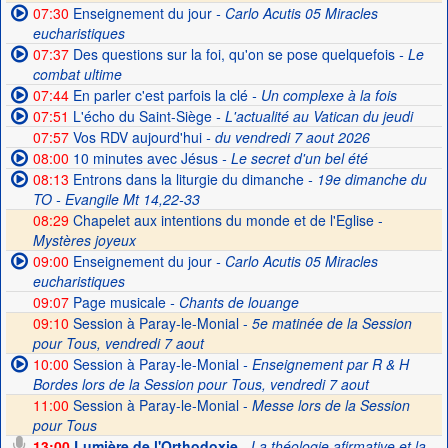
07:30
Enseignement du jour
- Carlo Acutis 05 Miracles
eucharistiques
07:37
Des questions sur la foi, qu'on se pose quelquefois
- Le
combat ultime
07:44
En parler c'est parfois la clé
- Un complexe à la fois
07:51
L'écho du Saint-Siège
- L'actualité au Vatican du jeudi
07:57
Vos RDV aujourd'hui
- du vendredi 7 aout 2026
08:00
10 minutes avec Jésus
- Le secret d'un bel été
08:13
Entrons dans la liturgie du dimanche
- 19e dimanche du
TO - Evangile Mt 14,22-33
08:29
Chapelet aux intentions du monde et de l'Eglise -
Mystères joyeux
09:00
Enseignement du jour
- Carlo Acutis 05 Miracles
eucharistiques
09:07
Page musicale
- Chants de louange
09:10
Session à Paray-le-Monial -
5e matinée de la Session
pour Tous, vendredi 7 aout
10:00
Session à Paray-le-Monial
- Enseignement par R & H
Bordes lors de la Session pour Tous, vendredi 7 aout
11:00
Session à Paray-le-Monial -
Messe lors de la Session
pour Tous
13:00
Lumière de l'Orthodoxie
- La théologie afirmative et la