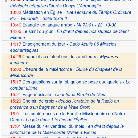
théologie négative d'après Denys L'Aéropagite
13:32
Méditation en Eglise
- 18e semaine du Temps Ordinaire
6/7 - Vendredi + Saint Sixte II
13:46
Evangile en langue arabe
- Mt 73/91 - 23, 13-36
14:05
Le saint du jour
- En direct depuis nos studios de Saint-
Étienne
14:17
Enseignement du jour
- Carlo Acutis 05 Miracles
eucharistiques
14:29
Chapelet aux intentions des auditeurs -
Mystères
lumineux
15:00
L'heure de la miséricorde -
Suivie du chapelet de la
Miséricorde
15:17
Des questions sur la foi, qu'on se pose quelquefois
- Le
combat ultime
15:21
Page musicale
- Chanter la Parole de Dieu
15:29
Chemin de croix -
depuis l'oratoire de la Radio en
présence d'un fragment de la Vraie Croix
16:01
Les conférences de la Famille Missionnaire de Notre-
Dame
- La joie dans 3 textes de l'Église
17:01
Messe du 1er vendredi du mois
- en direct depuis le
sanctuaire de la Miséricorde Divine à Vilnius