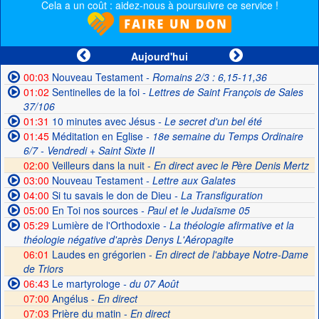
Cela a un coût : aidez-nous à poursuivre ce service !
Aujourd'hui
00:03
Nouveau Testament
- Romains 2/3 : 6,15-11,36
01:02
Sentinelles de la foi
- Lettres de Saint François de Sales
37/106
01:31
10 minutes avec Jésus
- Le secret d'un bel été
01:45
Méditation en Eglise
- 18e semaine du Temps Ordinaire
6/7 - Vendredi + Saint Sixte II
02:00
Veilleurs dans la nuit -
En direct avec le Père Denis Mertz
03:00
Nouveau Testament
- Lettre aux Galates
04:00
Si tu savais le don de Dieu
- La Transfiguration
05:00
En Toi nos sources
- Paul et le Judaïsme 05
05:29
Lumière de l'Orthodoxie
- La théologie afirmative et la
théologie négative d'après Denys L'Aéropagite
06:01
Laudes en grégorien -
En direct de l'abbaye Notre-Dame
de Triors
06:43
Le martyrologe
- du 07 Août
07:00
Angélus -
En direct
07:03
Prière du matin -
En direct