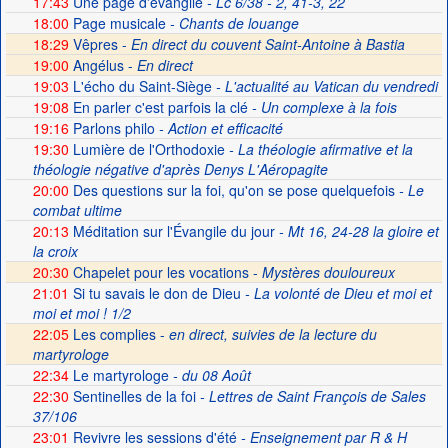
17:43
Une page d'évangile
- Lc 6/38 - 2, 41-3, 22
18:00
Page musicale
- Chants de louange
18:29
Vêpres -
En direct du couvent Saint-Antoine à Bastia
19:00
Angélus -
En direct
19:03
L'écho du Saint-Siège
- L'actualité au Vatican du vendredi
19:08
En parler c'est parfois la clé
- Un complexe à la fois
19:16
Parlons philo
- Action et efficacité
19:30
Lumière de l'Orthodoxie
- La théologie afirmative et la
théologie négative d'après Denys L'Aéropagite
20:00
Des questions sur la foi, qu'on se pose quelquefois
- Le
combat ultime
20:13
Méditation sur l'Évangile du jour
- Mt 16, 24-28 la gloire et
la croix
20:30
Chapelet pour les vocations -
Mystères douloureux
21:01
Si tu savais le don de Dieu
- La volonté de Dieu et moi et
moi et moi ! 1/2
22:05
Les complies -
en direct, suivies de la lecture du
martyrologe
22:34
Le martyrologe
- du 08 Août
22:30
Sentinelles de la foi
- Lettres de Saint François de Sales
37/106
23:01
Revivre les sessions d'été
- Enseignement par R & H