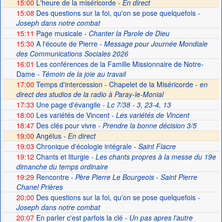
15:00
L'heure de la miséricorde -
En direct
15:08
Des questions sur la foi, qu'on se pose quelquefois
-
Joseph dans notre combat
15:11
Page musicale
- Chanter la Parole de Dieu
15:30
A l'écoute de Pierre
- Message pour Journée Mondiale
des Communications Sociales 2026
16:01
Les conférences de la Famille Missionnaire de Notre-
Dame
- Témoin de la joie au travail
17:00
Temps d'intercession - Chapelet de la Miséricorde -
en
direct des studios de la radio à Paray-le-Monial
17:33
Une page d'évangile
- Lc 7/38 - 3, 23-4, 13
18:00
Les variétés de Vincent
- Les variétés de Vincent
18:47
Des clés pour vivre
- Prendre la bonne décision 3/5
19:00
Angélus -
En direct
19:03
Chronique d'écologie intégrale
- Saint Fiacre
19:12
Chants et liturgie
- Les chants propres à la messe du 19e
dimanche du temps ordinaire
19:29
Rencontre
- Père Pierre Le Bourgeois - Saint Pierre
Chanel Prières
20:00
Des questions sur la foi, qu'on se pose quelquefois
-
Joseph dans notre combat
20:07
En parler c'est parfois la clé
- Un pas apres l'autre