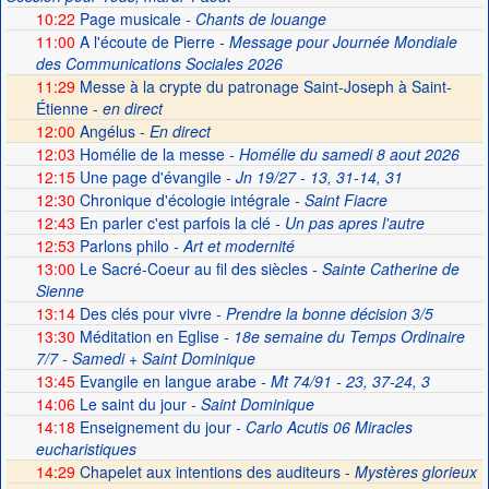
10:22
Page musicale
- Chants de louange
11:00
A l'écoute de Pierre
- Message pour Journée Mondiale
des Communications Sociales 2026
11:29
Messe à la crypte du patronage Saint-Joseph à Saint-
Étienne -
en direct
12:00
Angélus -
En direct
12:03
Homélie de la messe
- Homélie du samedi 8 aout 2026
12:15
Une page d'évangile
- Jn 19/27 - 13, 31-14, 31
12:30
Chronique d'écologie intégrale
- Saint Fiacre
12:43
En parler c'est parfois la clé
- Un pas apres l'autre
12:53
Parlons philo
- Art et modernité
13:00
Le Sacré-Coeur au fil des siècles
- Sainte Catherine de
Sienne
13:14
Des clés pour vivre
- Prendre la bonne décision 3/5
13:30
Méditation en Eglise
- 18e semaine du Temps Ordinaire
7/7 - Samedi + Saint Dominique
13:45
Evangile en langue arabe
- Mt 74/91 - 23, 37-24, 3
14:06
Le saint du jour
- Saint Dominique
14:18
Enseignement du jour
- Carlo Acutis 06 Miracles
eucharistiques
14:29
Chapelet aux intentions des auditeurs -
Mystères glorieux