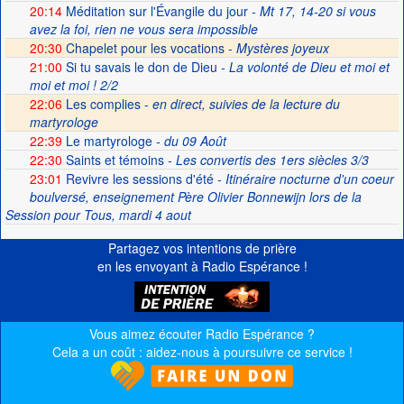
20:14
Méditation sur l'Évangile du jour
- Mt 17, 14-20 si vous
avez la foi, rien ne vous sera impossible
20:30
Chapelet pour les vocations -
Mystères joyeux
21:00
Si tu savais le don de Dieu
- La volonté de Dieu et moi et
moi et moi ! 2/2
22:06
Les complies -
en direct, suivies de la lecture du
martyrologe
22:39
Le martyrologe
- du 09 Août
22:30
Saints et témoins
- Les convertis des 1ers siècles 3/3
23:01
Revivre les sessions d'été
- Itinéraire nocturne d'un coeur
boulversé, enseignement Père Olivier Bonnewijn lors de la
Session pour Tous, mardi 4 aout
Partagez vos intentions de prière
en les envoyant à Radio Espérance !
Vous aimez écouter Radio Espérance ?
Cela a un coût : aidez-nous à poursuivre ce service !