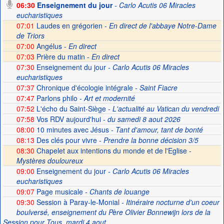
06:30
Enseignement du jour
- Carlo Acutis 06 Miracles
eucharistiques
07:01
Laudes en grégorien -
En direct de l'abbaye Notre-Dame
de Triors
07:00
Angélus -
En direct
07:03
Prière du matin -
En direct
07:30
Enseignement du jour
- Carlo Acutis 06 Miracles
eucharistiques
07:37
Chronique d'écologie intégrale
- Saint Fiacre
07:47
Parlons philo
- Art et modernité
07:52
L'écho du Saint-Siège
- L'actualité au Vatican du vendredi
07:58
Vos RDV aujourd'hui
- du samedi 8 aout 2026
08:00
10 minutes avec Jésus
- Tant d'amour, tant de bonté
08:13
Des clés pour vivre
- Prendre la bonne décision 3/5
08:30
Chapelet aux intentions du monde et de l'Eglise -
Mystères douloureux
09:00
Enseignement du jour
- Carlo Acutis 06 Miracles
eucharistiques
09:07
Page musicale
- Chants de louange
09:30
Session à Paray-le-Monial
- Itinéraire nocturne d'un coeur
boulversé, enseignement du Père Olivier Bonnewijn lors de la
Session pour Tous, mardi 4 aout