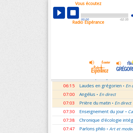
Vous écoutez
00:02
Nouveau Testament
Rom
•
01:00
Hymne acathiste à la Mèr
00:00
-02:35
Radio Espérance
01:48
Méditation en Eglise
18e 
•
02:01
Les conférences de la Fa
03:01
Nouveau Testament
Let
•
04:01
Si tu savais le don de Dieu
05:01
A l'écoute de Pierre
Mess
•
05:26
Rencontre
Père Pierre Le 
•
06:03
Le martyrologe
du 08 Ao
•
06:15
Laudes en grégorien
En 
•
07:00
Angélus
En direct
•
07:03
Prière du matin
En direct
•
07:30
Enseignement du jour
Ca
•
07:38
Chronique d'écologie intég
07:47
Parlons philo
Art et mode
•