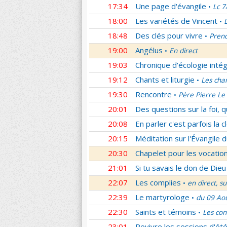
17:34
Une page d'évangile
Lc 7
•
18:00
Les variétés de Vincent
•
18:48
Des clés pour vivre
Prend
•
19:00
Angélus
En direct
•
19:03
Chronique d'écologie intég
19:12
Chants et liturgie
Les cha
•
19:30
Rencontre
Père Pierre Le 
•
20:01
Des questions sur la foi, 
20:08
En parler c'est parfois la c
20:15
Méditation sur l'Évangile d
20:30
Chapelet pour les vocatio
21:01
Si tu savais le don de Dieu
22:07
Les complies
en direct, s
•
22:39
Le martyrologe
du 09 Ao
•
22:30
Saints et témoins
Les con
•
23:01
Revivre les sessions d'ét