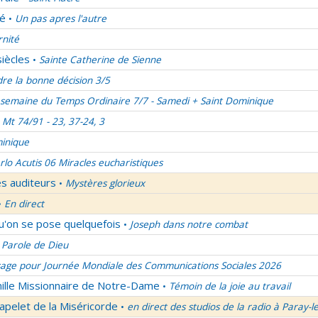
lé
Un pas apres l'autre
•
rnité
siècles
Sainte Catherine de Sienne
•
re la bonne décision 3/5
semaine du Temps Ordinaire 7/7 - Samedi + Saint Dominique
Mt 74/91 - 23, 37-24, 3
inique
rlo Acutis 06 Miracles eucharistiques
es auditeurs
Mystères glorieux
•
En direct
•
qu'on se pose quelquefois
Joseph dans notre combat
•
 Parole de Dieu
age pour Journée Mondiale des Communications Sociales 2026
mille Missionnaire de Notre-Dame
Témoin de la joie au travail
•
apelet de la Miséricorde
en direct des studios de la radio à Paray-l
•