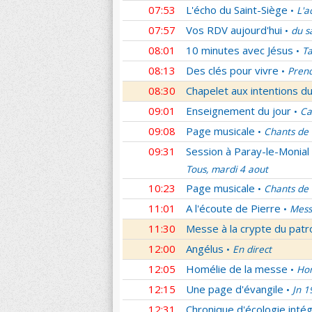
07:53
L'écho du Saint-Siège
L'a
•
07:57
Vos RDV aujourd'hui
du s
•
08:01
10 minutes avec Jésus
Ta
•
08:13
Des clés pour vivre
Prend
•
08:30
Chapelet aux intentions du
09:01
Enseignement du jour
Ca
•
09:08
Page musicale
Chants de
•
09:31
Session à Paray-le-Monial
Tous, mardi 4 aout
10:23
Page musicale
Chants de
•
11:01
A l'écoute de Pierre
Mess
•
11:30
Messe à la crypte du patr
12:00
Angélus
En direct
•
12:05
Homélie de la messe
Hom
•
12:15
Une page d'évangile
Jn 1
•
12:31
Chronique d'écologie intég