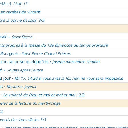
/38 - 3, 23-4, 13
Les variétés de Vincent
re la bonne décision 3/5
rale
Saint Fiacre
•
nts propres à la messe du 19e dimanche du temps ordinaire
Bourgeois - Saint Pierre Chanel Prières
qu'on se pose quelquefois
Joseph dans notre combat
•
lé
Un pas apres l'autre
•
u jour
Mt 17, 14-20 si vous avez la foi, rien ne vous sera impossible
•
ns
Mystères joyeux
•
La volonté de Dieu et moi et moi et moi ! 2/2
•
uivies de la lecture du martyrologe
ût
vertis des 1ers siècles 3/3
é