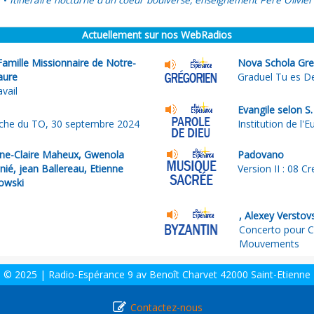
Itinéraire nocturne d'un coeur boulversé, enseignement Père Olivier
•
Actuellement sur nos WebRadios
Famille Missionnaire de Notre-
Nova Schola Greg
aure
Graduel Tu es D
avail
Evangile selon S
che du TO, 30 septembre 2024
Institution de l'E
ne-Claire Maheux, Gwenola
Padovano
ié, jean Ballereau, Etienne
Version II : 08 C
owski
, Alexey Verstov
Concerto pour C
Mouvements
© 2025 | Radio-Espérance 9 av Benoît Charvet 42000 Saint-Etienne
Contactez-nous