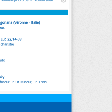
 Bonnewijn lors de la Session pour
oriana (Véronne - Italie)
eus
. Luc 22,14-38
ucharistie
redo
sky
hoeur En Ut Mineur, En Trois