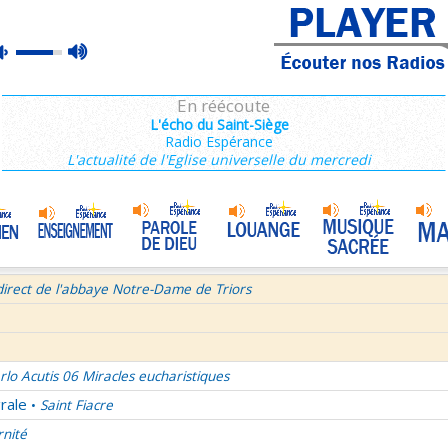
ains 3/3
max
mute
e de Dieu
Prière mariale de tradition byzantine
•
volume
semaine du Temps Ordinaire 7/7 - Samedi + Saint Dominique
En réécoute
mille Missionnaire de Notre-Dame
La joie dans 3 textes de l'Église
•
L'écho du Saint-Siège
Radio Espérance
tres aux Ephésiens et Philemon
L'actualité de l'Eglise universelle du mercredi
La volonté de Dieu et moi et moi et moi ! 1/2
•
age pour Journée Mondiale des Communications Sociales 2026
Bourgeois - Saint Pierre Chanel Prières
ût
direct de l'abbaye Notre-Dame de Triors
rlo Acutis 06 Miracles eucharistiques
rale
Saint Fiacre
•
rnité