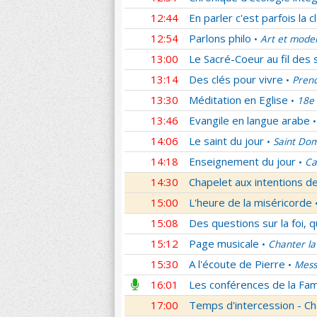
12:44
En parler c'est parfois la c
12:54
Parlons philo
Art et mode
•
13:00
Le Sacré-Coeur au fil des 
13:14
Des clés pour vivre
Prend
•
13:30
Méditation en Eglise
18e 
•
13:46
Evangile en langue arabe
•
14:06
Le saint du jour
Saint Dom
•
14:18
Enseignement du jour
Ca
•
14:30
Chapelet aux intentions d
15:00
L'heure de la miséricorde
15:08
Des questions sur la foi, 
15:12
Page musicale
Chanter la
•
15:30
A l'écoute de Pierre
Mess
•
16:01
Les conférences de la Fa
17:00
Temps d'intercession - Ch