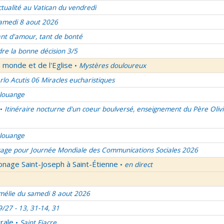
ctualité au Vatican du vendredi
amedi 8 aout 2026
nt d'amour, tant de bonté
re la bonne décision 3/5
 monde et de l'Eglise
Mystères douloureux
•
rlo Acutis 06 Miracles eucharistiques
 louange
Itinéraire nocturne d'un coeur boulversé, enseignement du Père Olivi
•
 louange
age pour Journée Mondiale des Communications Sociales 2026
onage Saint-Joseph à Saint-Étienne
en direct
•
élie du samedi 8 aout 2026
9/27 - 13, 31-14, 31
rale
Saint Fiacre
•