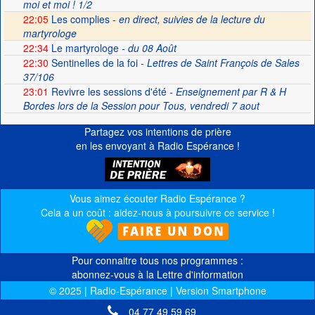
moi et moi ! 1/2
22:05
Les complies -
en direct, suivies de la lecture du
martyrologe
22:34
Le martyrologe
- du 08 Août
22:30
Sentinelles de la foi
- Lettres de Saint François de Sales
37/106
23:01
Revivre les sessions d'été
- Enseignement par R & H
Bordes lors de la Session pour Tous, vendredi 7 aout
Partagez vos intentions de prière
en les envoyant à Radio Espérance !
Vous aimez écouter Radio Espérance ?
Cela a un coût : aidez-nous à poursuivre ce service !
Pour connaitre tous nos programmes :
abonnez-vous à la Lettre d'information
© 2025 | Radio-Espérance | Version Smartphone
04 77 49 59 69