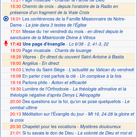
15:30
Chemin de croix -
depuis l'oratoire de la Radio en
présence d'un fragment de la Vraie Croix
16:01
Les conférences de la Famille Missionnaire de Notre-
Dame
- La joie dans 3 textes de l'Église
17:01
Messe du 1er vendredi du mois
- en direct depuis le
sanctuaire de la Miséricorde Divine à Vilnius
17:42
Une page d'évangile
- Lc 6/38 - 2, 41-3, 22
18:00
Page musicale
- Chants de louange
18:29
Vêpres -
En direct du couvent Saint-Antoine à Bastia
19:00
Angélus -
En direct
19:03
L'écho du Saint-Siège
- L'actualité au Vatican du vendredi
19:08
En parler c'est parfois la clé
- Un complexe à la fois
19:16
Parlons philo
- Action et efficacité
19:30
Lumière de l'Orthodoxie
- La théologie afirmative et la
théologie négative d'après Denys L'Aéropagite
20:00
Des questions sur la foi, qu'on se pose quelquefois
- Le
combat ultime
20:13
Méditation sur l'Évangile du jour
- Mt 16, 24-28 la gloire et
la croix
20:30
Chapelet pour les vocations -
Mystères douloureux
21:01
Si tu savais le don de Dieu
- La volonté de Dieu et moi et