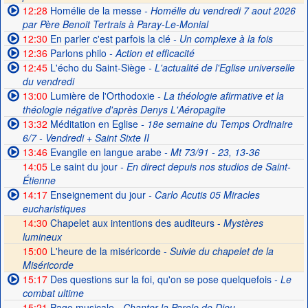
12:28
Homélie de la messe
- Homélie du vendredi 7 aout 2026
par Père Benoit Tertrais à Paray-Le-Monial
12:30
En parler c'est parfois la clé
- Un complexe à la fois
12:36
Parlons philo
- Action et efficacité
12:45
L'écho du Saint-Siège
- L'actualité de l'Eglise universelle
du vendredi
13:00
Lumière de l'Orthodoxie
- La théologie afirmative et la
théologie négative d'après Denys L'Aéropagite
13:32
Méditation en Eglise
- 18e semaine du Temps Ordinaire
6/7 - Vendredi + Saint Sixte II
13:46
Evangile en langue arabe
- Mt 73/91 - 23, 13-36
14:05
Le saint du jour
- En direct depuis nos studios de Saint-
Étienne
14:17
Enseignement du jour
- Carlo Acutis 05 Miracles
eucharistiques
14:30
Chapelet aux intentions des auditeurs -
Mystères
lumineux
15:00
L'heure de la miséricorde -
Suivie du chapelet de la
Miséricorde
15:17
Des questions sur la foi, qu'on se pose quelquefois
- Le
combat ultime
15:21
Page musicale
- Chanter la Parole de Dieu