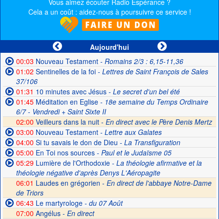
Vous aimez écouter Radio Espérance ?
Cela a un coût : aidez-nous à poursuivre ce service !
Aujourd'hui
00:03
Nouveau Testament
- Romains 2/3 : 6,15-11,36
01:02
Sentinelles de la foi
- Lettres de Saint François de Sales
37/106
01:31
10 minutes avec Jésus
- Le secret d'un bel été
01:45
Méditation en Eglise
- 18e semaine du Temps Ordinaire
6/7 - Vendredi + Saint Sixte II
02:00
Veilleurs dans la nuit -
En direct avec le Père Denis Mertz
03:00
Nouveau Testament
- Lettre aux Galates
04:00
Si tu savais le don de Dieu
- La Transfiguration
05:00
En Toi nos sources
- Paul et le Judaïsme 05
05:29
Lumière de l'Orthodoxie
- La théologie afirmative et la
théologie négative d'après Denys L'Aéropagite
06:01
Laudes en grégorien -
En direct de l'abbaye Notre-Dame
de Triors
06:43
Le martyrologe
- du 07 Août
07:00
Angélus -
En direct