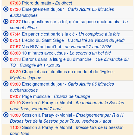
07:03
Prière du matin -
En direct
07:30
Enseignement du jour
- Carlo Acutis 05 Miracles
eucharistiques
07:37
Des questions sur la foi, qu'on se pose quelquefois
- Le
combat ultime
07:44
En parler c'est parfois la clé
- Un complexe à la fois
07:51
L'écho du Saint-Siège
- L'actualité au Vatican du jeudi
07:57
Vos RDV aujourd'hui
- du vendredi 7 aout 2026
08:00
10 minutes avec Jésus
- Le secret d'un bel été
08:13
Entrons dans la liturgie du dimanche
- 19e dimanche du
TO - Evangile Mt 14,22-33
08:29
Chapelet aux intentions du monde et de l'Eglise -
Mystères joyeux
09:00
Enseignement du jour
- Carlo Acutis 05 Miracles
eucharistiques
09:07
Page musicale
- Chants de louange
09:10
Session à Paray-le-Monial -
5e matinée de la Session
pour Tous, vendredi 7 aout
10:00
Session à Paray-le-Monial
- Enseignement par R & H
Bordes lors de la Session pour Tous, vendredi 7 aout
11:00
Session à Paray-le-Monial -
Messe lors de la Session
pour Tous