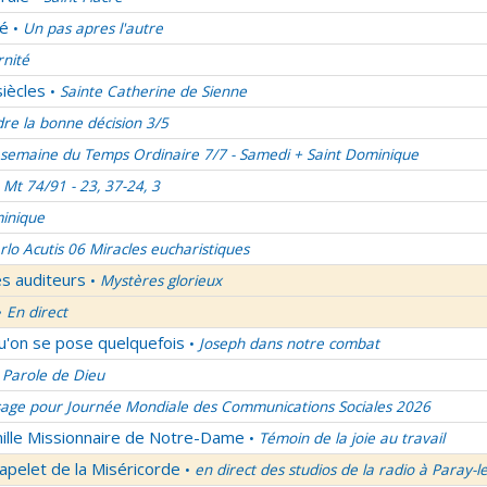
lé
Un pas apres l'autre
•
rnité
siècles
Sainte Catherine de Sienne
•
re la bonne décision 3/5
semaine du Temps Ordinaire 7/7 - Samedi + Saint Dominique
Mt 74/91 - 23, 37-24, 3
inique
rlo Acutis 06 Miracles eucharistiques
es auditeurs
Mystères glorieux
•
En direct
•
qu'on se pose quelquefois
Joseph dans notre combat
•
 Parole de Dieu
age pour Journée Mondiale des Communications Sociales 2026
mille Missionnaire de Notre-Dame
Témoin de la joie au travail
•
apelet de la Miséricorde
en direct des studios de la radio à Paray-l
•