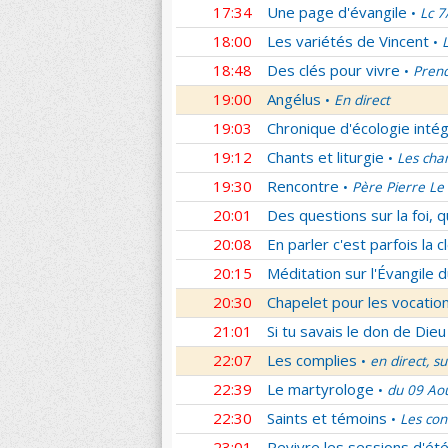
17:34
Une page d'évangile
Lc 7
•
18:00
Les variétés de Vincent
•
18:48
Des clés pour vivre
Prend
•
19:00
Angélus
En direct
•
19:03
Chronique d'écologie intég
19:12
Chants et liturgie
Les cha
•
19:30
Rencontre
Père Pierre Le 
•
20:01
Des questions sur la foi, 
20:08
En parler c'est parfois la c
20:15
Méditation sur l'Évangile d
20:30
Chapelet pour les vocatio
21:01
Si tu savais le don de Dieu
22:07
Les complies
en direct, s
•
22:39
Le martyrologe
du 09 Ao
•
22:30
Saints et témoins
Les con
•
23:01
Revivre les sessions d'ét