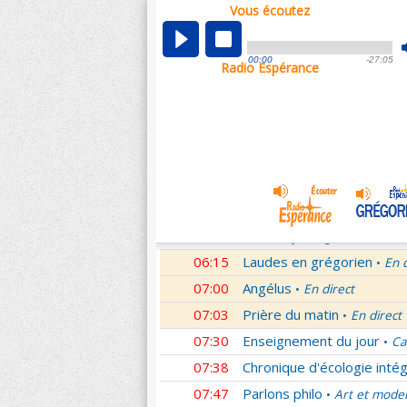
Vous écoutez
00:02
Nouveau Testament
Rom
•
01:00
Hymne acathiste à la Mèr
00:00
-27:05
Radio Espérance
01:48
Méditation en Eglise
18e 
•
02:01
Les conférences de la Fa
03:01
Nouveau Testament
Let
•
04:01
Si tu savais le don de Dieu
05:01
A l'écoute de Pierre
Mess
•
05:26
Rencontre
Père Pierre Le 
•
06:03
Le martyrologe
du 08 Ao
•
06:15
Laudes en grégorien
En 
•
07:00
Angélus
En direct
•
07:03
Prière du matin
En direct
•
07:30
Enseignement du jour
Ca
•
07:38
Chronique d'écologie intég
07:47
Parlons philo
Art et mode
•