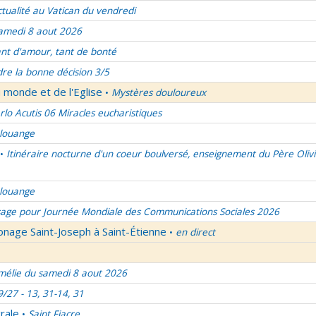
ctualité au Vatican du vendredi
amedi 8 aout 2026
nt d'amour, tant de bonté
re la bonne décision 3/5
 monde et de l'Eglise
Mystères douloureux
•
rlo Acutis 06 Miracles eucharistiques
 louange
Itinéraire nocturne d'un coeur boulversé, enseignement du Père Olivi
•
 louange
age pour Journée Mondiale des Communications Sociales 2026
onage Saint-Joseph à Saint-Étienne
en direct
•
élie du samedi 8 aout 2026
9/27 - 13, 31-14, 31
rale
Saint Fiacre
•