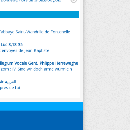
 Bonnewijn lors de la Session pour
l'abbaye Saint-Wandrille de Fontenelle
. Luc 8,18-35
x envoyés de Jean Baptiste
llegium Vocale Gent, Philippe Herreweghe
zorn : IV. Sind wir doch arme würmlein
, Emmanuel Music العربية
- Plus près de toi