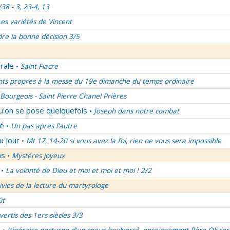
/38 - 3, 23-4, 13
Les variétés de Vincent
re la bonne décision 3/5
rale
Saint Fiacre
•
nts propres à la messe du 19e dimanche du temps ordinaire
Bourgeois - Saint Pierre Chanel Prières
qu'on se pose quelquefois
Joseph dans notre combat
•
lé
Un pas apres l'autre
•
u jour
Mt 17, 14-20 si vous avez la foi, rien ne vous sera impossible
•
ns
Mystères joyeux
•
La volonté de Dieu et moi et moi et moi ! 2/2
•
uivies de la lecture du martyrologe
ût
vertis des 1ers siècles 3/3
é