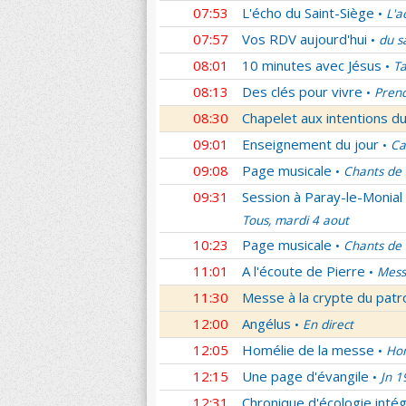
07:53
L'écho du Saint-Siège
L'a
•
07:57
Vos RDV aujourd'hui
du s
•
08:01
10 minutes avec Jésus
Ta
•
08:13
Des clés pour vivre
Prend
•
08:30
Chapelet aux intentions du
09:01
Enseignement du jour
Ca
•
09:08
Page musicale
Chants de
•
09:31
Session à Paray-le-Monial
Tous, mardi 4 aout
10:23
Page musicale
Chants de
•
11:01
A l'écoute de Pierre
Mess
•
11:30
Messe à la crypte du patr
12:00
Angélus
En direct
•
12:05
Homélie de la messe
Hom
•
12:15
Une page d'évangile
Jn 1
•
12:31
Chronique d'écologie intég