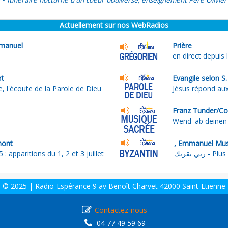
Itinéraire nocturne d'un coeur boulversé, enseignement Père Olivier
•
Actuellement sur nos WebRadios
manuel
Prière
en direct depuis 
rt
Evangile selon S
, l'écoute de la Parole de Dieu
Jésus répond au
Franz Tunder/Co
Wend' ab deinen 
mont
 : apparitions du 1, 2 et 3 juillet
ربي بقربك 
© 2025 | Radio-Espérance 9 av Benoît Charvet 42000 Saint-Etienne
Contactez-nous
04 77 49 59 69