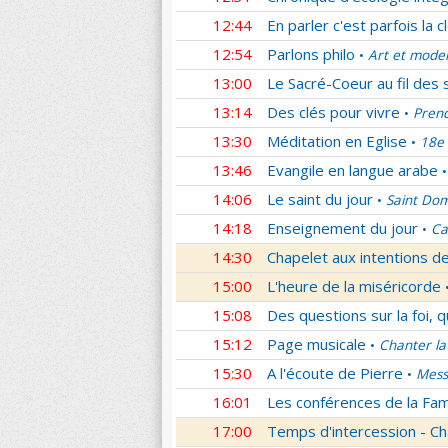
12:44
En parler c'est parfois la c
12:54
Parlons philo
Art et mode
•
13:00
Le Sacré-Coeur au fil des 
13:14
Des clés pour vivre
Prend
•
13:30
Méditation en Eglise
18e 
•
13:46
Evangile en langue arabe
•
14:06
Le saint du jour
Saint Dom
•
14:18
Enseignement du jour
Ca
•
14:30
Chapelet aux intentions d
15:00
L'heure de la miséricorde
15:08
Des questions sur la foi, 
15:12
Page musicale
Chanter la
•
15:30
A l'écoute de Pierre
Mess
•
16:01
Les conférences de la Fa
17:00
Temps d'intercession - Ch