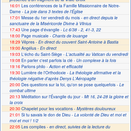
16:01
Les conférences de la Famille Missionnaire de Notre-
Dame
- La joie dans 3 textes de l'Église
17:01
Messe du 1er vendredi du mois
- en direct depuis le
sanctuaire de la Miséricorde Divine à Vilnius
17:43
Une page d'évangile
- Lc 6/38 - 2, 41-3, 22
18:00
Page musicale
- Chants de louange
18:29
Vêpres -
En direct du couvent Saint-Antoine à Bastia
19:00
Angélus -
En direct
19:03
L'écho du Saint-Siège
- L'actualité au Vatican du vendredi
19:08
En parler c'est parfois la clé
- Un complexe à la fois
19:16
Parlons philo
- Action et efficacité
19:30
Lumière de l'Orthodoxie
- La théologie afirmative et la
théologie négative d'après Denys L'Aéropagite
20:00
Des questions sur la foi, qu'on se pose quelquefois
- Le
combat ultime
20:13
Méditation sur l'Évangile du jour
- Mt 16, 24-28 la gloire et
la croix
20:30
Chapelet pour les vocations -
Mystères douloureux
21:01
Si tu savais le don de Dieu
- La volonté de Dieu et moi et
moi et moi ! 1/2
22:05
Les complies -
en direct, suivies de la lecture du