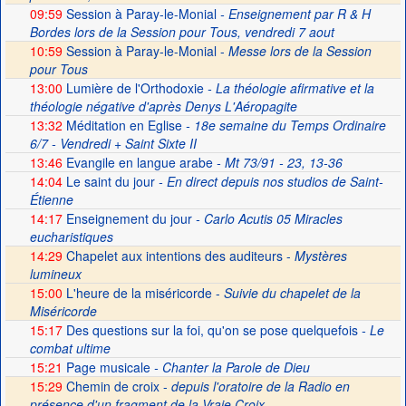
09:59
Session à Paray-le-Monial
- Enseignement par R & H
Bordes lors de la Session pour Tous, vendredi 7 aout
10:59
Session à Paray-le-Monial -
Messe lors de la Session
pour Tous
13:00
Lumière de l'Orthodoxie
- La théologie afirmative et la
théologie négative d'après Denys L'Aéropagite
13:32
Méditation en Eglise
- 18e semaine du Temps Ordinaire
6/7 - Vendredi + Saint Sixte II
13:46
Evangile en langue arabe
- Mt 73/91 - 23, 13-36
14:04
Le saint du jour
- En direct depuis nos studios de Saint-
Étienne
14:17
Enseignement du jour
- Carlo Acutis 05 Miracles
eucharistiques
14:29
Chapelet aux intentions des auditeurs -
Mystères
lumineux
15:00
L'heure de la miséricorde -
Suivie du chapelet de la
Miséricorde
15:17
Des questions sur la foi, qu'on se pose quelquefois
- Le
combat ultime
15:21
Page musicale
- Chanter la Parole de Dieu
15:29
Chemin de croix -
depuis l'oratoire de la Radio en
présence d'un fragment de la Vraie Croix