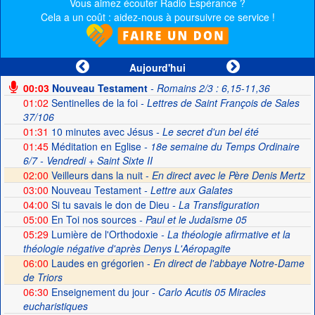
Vous aimez écouter Radio Espérance ?
Cela a un coût : aidez-nous à poursuivre ce service !
Aujourd'hui
00:03
Nouveau Testament
- Romains 2/3 : 6,15-11,36
01:02
Sentinelles de la foi
- Lettres de Saint François de Sales
37/106
01:31
10 minutes avec Jésus
- Le secret d'un bel été
01:45
Méditation en Eglise
- 18e semaine du Temps Ordinaire
6/7 - Vendredi + Saint Sixte II
02:00
Veilleurs dans la nuit -
En direct avec le Père Denis Mertz
03:00
Nouveau Testament
- Lettre aux Galates
04:00
Si tu savais le don de Dieu
- La Transfiguration
05:00
En Toi nos sources
- Paul et le Judaïsme 05
05:29
Lumière de l'Orthodoxie
- La théologie afirmative et la
théologie négative d'après Denys L'Aéropagite
06:00
Laudes en grégorien -
En direct de l'abbaye Notre-Dame
de Triors
06:30
Enseignement du jour
- Carlo Acutis 05 Miracles
eucharistiques