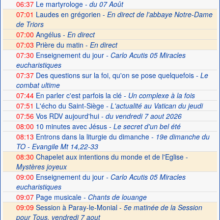
06:37
Le martyrologe
- du 07 Août
07:01
Laudes en grégorien -
En direct de l'abbaye Notre-Dame
de Triors
07:00
Angélus -
En direct
07:03
Prière du matin -
En direct
07:30
Enseignement du jour
- Carlo Acutis 05 Miracles
eucharistiques
07:37
Des questions sur la foi, qu'on se pose quelquefois
- Le
combat ultime
07:44
En parler c'est parfois la clé
- Un complexe à la fois
07:51
L'écho du Saint-Siège
- L'actualité au Vatican du jeudi
07:56
Vos RDV aujourd'hui
- du vendredi 7 aout 2026
08:00
10 minutes avec Jésus
- Le secret d'un bel été
08:13
Entrons dans la liturgie du dimanche
- 19e dimanche du
TO - Evangile Mt 14,22-33
08:30
Chapelet aux intentions du monde et de l'Eglise -
Mystères joyeux
09:00
Enseignement du jour
- Carlo Acutis 05 Miracles
eucharistiques
09:07
Page musicale
- Chants de louange
09:09
Session à Paray-le-Monial -
5e matinée de la Session
pour Tous, vendredi 7 aout