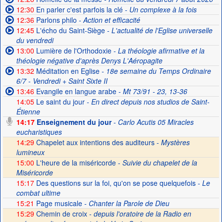
12:30
En parler c'est parfois la clé
- Un complexe à la fois
12:36
Parlons philo
- Action et efficacité
12:45
L'écho du Saint-Siège
- L'actualité de l'Eglise universelle
du vendredi
13:00
Lumière de l'Orthodoxie
- La théologie afirmative et la
théologie négative d'après Denys L'Aéropagite
13:32
Méditation en Eglise
- 18e semaine du Temps Ordinaire
6/7 - Vendredi + Saint Sixte II
13:46
Evangile en langue arabe
- Mt 73/91 - 23, 13-36
14:05
Le saint du jour
- En direct depuis nos studios de Saint-
Étienne
14:17
Enseignement du jour
- Carlo Acutis 05 Miracles
eucharistiques
14:29
Chapelet aux intentions des auditeurs -
Mystères
lumineux
15:00
L'heure de la miséricorde -
Suivie du chapelet de la
Miséricorde
15:17
Des questions sur la foi, qu'on se pose quelquefois
- Le
combat ultime
15:21
Page musicale
- Chanter la Parole de Dieu
15:29
Chemin de croix -
depuis l'oratoire de la Radio en