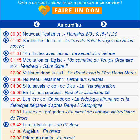
Cela a un coût : aidez-nous à poursuivre ce service !
Aujourd'hui
00:03
Nouveau Testament
- Romains 2/3 : 6,15-11,36
01:02
Sentinelles de la foi
- Lettres de Saint François de Sales
37/106
01:31
10 minutes avec Jésus
- Le secret d'un bel été
01:45
Méditation en Eglise
- 18e semaine du Temps Ordinaire
6/7 - Vendredi + Saint Sixte II
02:00
Veilleurs dans la nuit -
En direct avec le Père Denis Mertz
03:00
Nouveau Testament
- Lettre aux Galates
04:00
Si tu savais le don de Dieu
- La Transfiguration
05:00
En Toi nos sources
- Paul et le Judaïsme 05
05:29
Lumière de l'Orthodoxie
- La théologie afirmative et la
théologie négative d'après Denys L'Aéropagite
06:01
Laudes en grégorien -
En direct de l'abbaye Notre-Dame
de Triors
06:43
Le martyrologe
- du 07 Août
07:00
Angélus -
En direct
07:03
Prière du matin -
En direct