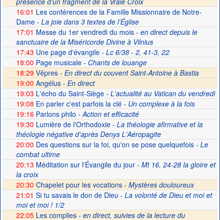
présence d'un fragment de la Vraie Croix
16:01
Les conférences de la Famille Missionnaire de Notre-
Dame
- La joie dans 3 textes de l'Église
17:01
Messe du 1er vendredi du mois
- en direct depuis le
sanctuaire de la Miséricorde Divine à Vilnius
17:43
Une page d'évangile
- Lc 6/38 - 2, 41-3, 22
18:00
Page musicale
- Chants de louange
18:29
Vêpres -
En direct du couvent Saint-Antoine à Bastia
19:00
Angélus -
En direct
19:03
L'écho du Saint-Siège
- L'actualité au Vatican du vendredi
19:08
En parler c'est parfois la clé
- Un complexe à la fois
19:16
Parlons philo
- Action et efficacité
19:30
Lumière de l'Orthodoxie
- La théologie afirmative et la
théologie négative d'après Denys L'Aéropagite
20:00
Des questions sur la foi, qu'on se pose quelquefois
- Le
combat ultime
20:13
Méditation sur l'Évangile du jour
- Mt 16, 24-28 la gloire et
la croix
20:30
Chapelet pour les vocations -
Mystères douloureux
21:01
Si tu savais le don de Dieu
- La volonté de Dieu et moi et
moi et moi ! 1/2
22:05
Les complies -
en direct, suivies de la lecture du