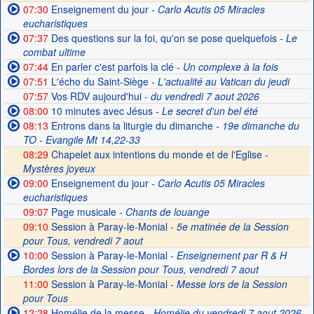
07:30
Enseignement du jour
- Carlo Acutis 05 Miracles
eucharistiques
07:37
Des questions sur la foi, qu'on se pose quelquefois
- Le
combat ultime
07:44
En parler c'est parfois la clé
- Un complexe à la fois
07:51
L'écho du Saint-Siège
- L'actualité au Vatican du jeudi
07:57
Vos RDV aujourd'hui
- du vendredi 7 aout 2026
08:00
10 minutes avec Jésus
- Le secret d'un bel été
08:13
Entrons dans la liturgie du dimanche
- 19e dimanche du
TO - Evangile Mt 14,22-33
08:29
Chapelet aux intentions du monde et de l'Eglise -
Mystères joyeux
09:00
Enseignement du jour
- Carlo Acutis 05 Miracles
eucharistiques
09:07
Page musicale
- Chants de louange
09:10
Session à Paray-le-Monial -
5e matinée de la Session
pour Tous, vendredi 7 aout
10:00
Session à Paray-le-Monial
- Enseignement par R & H
Bordes lors de la Session pour Tous, vendredi 7 aout
11:00
Session à Paray-le-Monial -
Messe lors de la Session
pour Tous
12:28
Homélie de la messe
- Homélie du vendredi 7 aout 2026