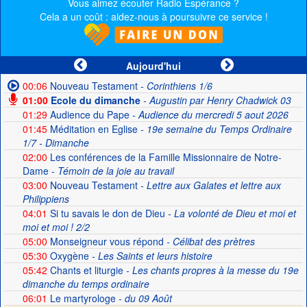
Vous aimez écouter Radio Espérance ?
Cela a un coût : aidez-nous à poursuivre ce service !
Aujourd'hui
00:06
Nouveau Testament
- Corinthiens 1/6
01:00
Ecole du dimanche
- Augustin par Henry Chadwick 03
01:29
Audience du Pape
- Audience du mercredi 5 aout 2026
01:45
Méditation en Eglise
- 19e semaine du Temps Ordinaire
1/7 - Dimanche
02:00
Les conférences de la Famille Missionnaire de Notre-
Dame
- Témoin de la joie au travail
03:00
Nouveau Testament
- Lettre aux Galates et lettre aux
Philippiens
04:01
Si tu savais le don de Dieu
- La volonté de Dieu et moi et
moi et moi ! 2/2
05:00
Monseigneur vous répond
- Célibat des prètres
05:30
Oxygène
- Les Saints et leurs histoire
05:42
Chants et liturgie
- Les chants propres à la messe du 19e
dimanche du temps ordinaire
06:01
Le martyrologe
- du 09 Août