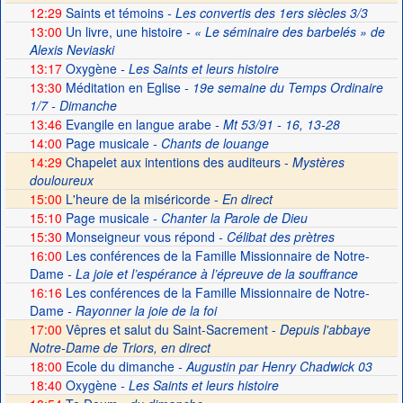
12:29
Saints et témoins
- Les convertis des 1ers siècles 3/3
13:00
Un livre, une histoire
- « Le séminaire des barbelés » de
Alexis Neviaski
13:17
Oxygène
- Les Saints et leurs histoire
13:30
Méditation en Eglise
- 19e semaine du Temps Ordinaire
1/7 - Dimanche
13:46
Evangile en langue arabe
- Mt 53/91 - 16, 13-28
14:00
Page musicale
- Chants de louange
14:29
Chapelet aux intentions des auditeurs -
Mystères
douloureux
15:00
L'heure de la miséricorde -
En direct
15:10
Page musicale
- Chanter la Parole de Dieu
15:30
Monseigneur vous répond
- Célibat des prètres
16:00
Les conférences de la Famille Missionnaire de Notre-
Dame
- La joie et l’espérance à l’épreuve de la souffrance
16:16
Les conférences de la Famille Missionnaire de Notre-
Dame
- Rayonner la joie de la foi
17:00
Vêpres et salut du Saint-Sacrement -
Depuis l'abbaye
Notre-Dame de Triors, en direct
18:00
Ecole du dimanche
- Augustin par Henry Chadwick 03
18:40
Oxygène
- Les Saints et leurs histoire