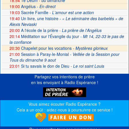
18:54
Te Deum -
du dimanche
19:00
Angélus -
En direct
19:03
Sacrée Famille
- L'amour est une action
19:40
Un livre, une histoire
- « Le séminaire des barbelés » de
Alexis Neviaski
20:00
A l'école de la prière
- La prière de l'Angélus
20:14
Méditation sur l'Évangile du jour
- Mt 14, 22-33 le pas de
la confiance
20:30
Chapelet pour les vocations -
Mystères glorieux
21:00
Session à Paray-le-Monial
- Veillée de la Session pour
Tous du dimanche 9 aout
23:01
Si tu savais le don de Dieu
- Le roi saint Louis
Partagez vos intentions de prière
en les envoyant à Radio Espérance !
Vous aimez écouter Radio Espérance ?
Cela a un coût : aidez-nous à poursuivre ce service !