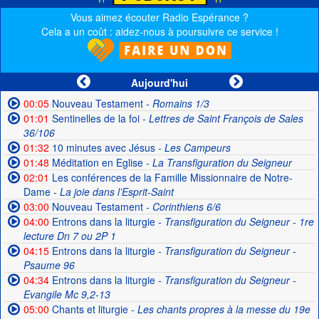
Vous aimez écouter Radio Espérance ?
Cela a un coût : aidez-nous à poursuivre ce service !
Aujourd'hui
00:05
Nouveau Testament
- Romains 1/3
01:01
Sentinelles de la foi
- Lettres de Saint François de Sales
36/106
01:32
10 minutes avec Jésus
- Les Campeurs
01:48
Méditation en Eglise
- La Transfiguration du Seigneur
02:01
Les conférences de la Famille Missionnaire de Notre-
Dame
- La joie dans l’Esprit-Saint
03:00
Nouveau Testament
- Corinthiens 6/6
04:00
Entrons dans la liturgie
- Transfiguration du Seigneur - 1re
lecture Dn 7 ou 2P 1
04:15
Entrons dans la liturgie
- Transfiguration du Seigneur -
Psaume 96
04:34
Entrons dans la liturgie
- Transfiguration du Seigneur -
Evangile Mc 9,2-13
05:00
Chants et liturgie
- Les chants propres à la messe du 19e