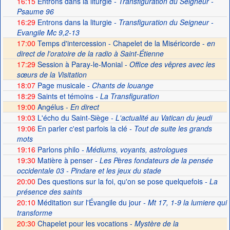
16:15
Entrons dans la liturgie
- Transfiguration du Seigneur -
Psaume 96
16:29
Entrons dans la liturgie
- Transfiguration du Seigneur -
Evangile Mc 9,2-13
17:00
Temps d'intercession - Chapelet de la Miséricorde -
en
direct de l'oratoire de la radio à Saint-Étienne
17:29
Session à Paray-le-Monial -
Office des vêpres avec les
sœurs de la Visitation
18:07
Page musicale
- Chants de louange
18:29
Saints et témoins
- La Transfiguration
19:00
Angélus -
En direct
19:03
L'écho du Saint-Siège
- L'actualité au Vatican du jeudi
19:06
En parler c'est parfois la clé
- Tout de suite les grands
mots
19:16
Parlons philo
- Médiums, voyants, astrologues
19:30
Matière à penser
- Les Pères fondateurs de la pensée
occidentale 03 - Pindare et les jeux du stade
20:00
Des questions sur la foi, qu'on se pose quelquefois
- La
présence des saints
20:10
Méditation sur l'Évangile du jour
- Mt 17, 1-9 la lumiere qui
transforme
20:30
Chapelet pour les vocations -
Mystère de la