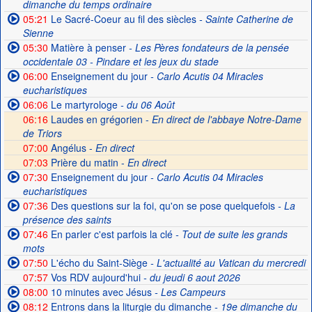
dimanche du temps ordinaire
05:21
Le Sacré-Coeur au fil des siècles
- Sainte Catherine de
Sienne
05:30
Matière à penser
- Les Pères fondateurs de la pensée
occidentale 03 - Pindare et les jeux du stade
06:00
Enseignement du jour
- Carlo Acutis 04 Miracles
eucharistiques
06:06
Le martyrologe
- du 06 Août
06:16
Laudes en grégorien -
En direct de l'abbaye Notre-Dame
de Triors
07:00
Angélus -
En direct
07:03
Prière du matin -
En direct
07:30
Enseignement du jour
- Carlo Acutis 04 Miracles
eucharistiques
07:36
Des questions sur la foi, qu'on se pose quelquefois
- La
présence des saints
07:46
En parler c'est parfois la clé
- Tout de suite les grands
mots
07:50
L'écho du Saint-Siège
- L'actualité au Vatican du mercredi
07:57
Vos RDV aujourd'hui
- du jeudi 6 aout 2026
08:00
10 minutes avec Jésus
- Les Campeurs
08:12
Entrons dans la liturgie du dimanche
- 19e dimanche du