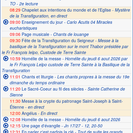
TO - 2e lecture
08:29
Chapelet aux intentions du monde et de l'Eglise -
Mystère
de la Transfiguration, en direct
09:00
Enseignement du jour
- Carlo Acutis 04 Miracles
eucharistiques
09:06
Page musicale
- Chants de louange
09:30
Fête de la Transfiguration du Seigneur -
Messe à la
basilique de la Transfiguration sur le mont Thabor présidée par
le Fr François Ielpo, Custode de Terre Sainte
10:59
Homélie de la messe
- Homélie du jeudi 6 aout 2026 par
le Fr François Lelpo custode de Terre Sainte à la Basilique de la
Transfiguration
11:01
Chants et liturgie
- Les chants propres à la messe du 19e
dimanche du temps ordinaire
11:20
Le Sacré-Coeur au fil des siècles
- Sainte Catherine de
Sienne
11:30
Messe à la crypte du patronage Saint-Joseph à Saint-
Étienne -
en direct
12:00
Angélus -
En direct
12:08
Homélie de la messe
- Homélie du jeudi 6 aout 2026
12:15
Une page d'évangile
- Jn 17/27 - 12, 20-50
12:31
En parler c'est parfois la clé
- Tout de suite les grands