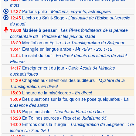
mots
12:37
Parlons philo
- Médiums, voyants, astrologues
12:45
L'écho du Saint-Siège
- L'actualité de l'Eglise universelle
du jeudi
13:00
Matière à penser
- Les Pères fondateurs de la pensée
occidentale 03 - Pindare et les jeux du stade
13:29
Méditation en Eglise
- La Transfiguration du Seigneur
13:44
Evangile en langue arabe
- Mt 72/91 - 23, 1-12
14:04
Le saint du jour
- En direct depuis nos studios de Saint-
Étienne
14:17
Enseignement du jour
- Carlo Acutis 04 Miracles
eucharistiques
14:29
Chapelet aux intentions des auditeurs -
Mystère de la
Transfiguration, en direct
15:00
L'heure de la miséricorde -
En direct
15:09
Des questions sur la foi, qu'on se pose quelquefois
- La
présence des saints
15:13
Page musicale
- Chanter la Parole de Dieu
15:29
En Toi nos sources
- Paul et le Judaïsme 05
16:00
Entrons dans la liturgie
- Transfiguration du Seigneur - 1re
lecture Dn 7 ou 2P 1