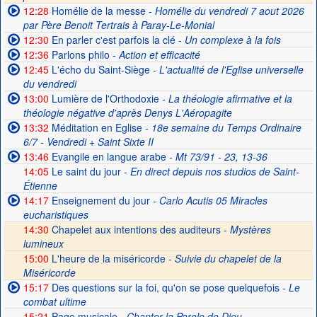
12:28
Homélie de la messe
- Homélie du vendredi 7 aout 2026
par Père Benoit Tertrais à Paray-Le-Monial
12:30
En parler c'est parfois la clé
- Un complexe à la fois
12:36
Parlons philo
- Action et efficacité
12:45
L'écho du Saint-Siège
- L'actualité de l'Eglise universelle
du vendredi
13:00
Lumière de l'Orthodoxie
- La théologie afirmative et la
théologie négative d'après Denys L'Aéropagite
13:32
Méditation en Eglise
- 18e semaine du Temps Ordinaire
6/7 - Vendredi + Saint Sixte II
13:46
Evangile en langue arabe
- Mt 73/91 - 23, 13-36
14:05
Le saint du jour
- En direct depuis nos studios de Saint-
Étienne
14:17
Enseignement du jour
- Carlo Acutis 05 Miracles
eucharistiques
14:30
Chapelet aux intentions des auditeurs -
Mystères
lumineux
15:00
L'heure de la miséricorde -
Suivie du chapelet de la
Miséricorde
15:17
Des questions sur la foi, qu'on se pose quelquefois
- Le
combat ultime
15:21
Page musicale
- Chanter la Parole de Dieu