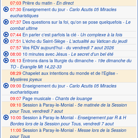
07:03
Prière du matin -
En direct
07:30
Enseignement du jour
- Carlo Acutis 05 Miracles
eucharistiques
07:37
Des questions sur la foi, qu'on se pose quelquefois
- Le
combat ultime
07:44
En parler c'est parfois la clé
- Un complexe à la fois
07:51
L'écho du Saint-Siège
- L'actualité au Vatican du jeudi
07:57
Vos RDV aujourd'hui
- du vendredi 7 aout 2026
08:00
10 minutes avec Jésus
- Le secret d'un bel été
08:13
Entrons dans la liturgie du dimanche
- 19e dimanche du
TO - Evangile Mt 14,22-33
08:29
Chapelet aux intentions du monde et de l'Eglise -
Mystères joyeux
09:00
Enseignement du jour
- Carlo Acutis 05 Miracles
eucharistiques
09:07
Page musicale
- Chants de louange
09:10
Session à Paray-le-Monial -
5e matinée de la Session
pour Tous, vendredi 7 aout
10:00
Session à Paray-le-Monial
- Enseignement par R & H
Bordes lors de la Session pour Tous, vendredi 7 aout
11:00
Session à Paray-le-Monial -
Messe lors de la Session
pour Tous