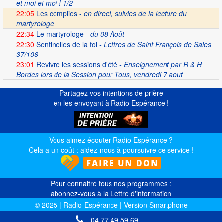
et moi et moi ! 1/2
22:05
Les complies -
en direct, suivies de la lecture du
martyrologe
22:34
Le martyrologe
- du 08 Août
22:30
Sentinelles de la foi
- Lettres de Saint François de Sales
37/106
23:01
Revivre les sessions d'été
- Enseignement par R & H
Bordes lors de la Session pour Tous, vendredi 7 aout
Partagez vos intentions de prière
en les envoyant à Radio Espérance !
Vous aimez écouter Radio Espérance ?
Cela a un coût : aidez-nous à poursuivre ce service !
Pour connaitre tous nos programmes :
abonnez-vous à la Lettre d'information
© 2025 | Radio-Espérance | Version Smartphone
04 77 49 59 69