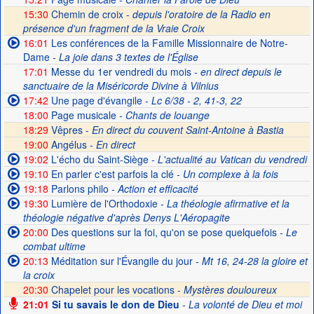
15:30
Chemin de croix -
depuis l'oratoire de la Radio en
présence d'un fragment de la Vraie Croix
16:01
Les conférences de la Famille Missionnaire de Notre-
Dame
- La joie dans 3 textes de l'Église
17:01
Messe du 1er vendredi du mois
- en direct depuis le
sanctuaire de la Miséricorde Divine à Vilnius
17:42
Une page d'évangile
- Lc 6/38 - 2, 41-3, 22
18:00
Page musicale
- Chants de louange
18:29
Vêpres -
En direct du couvent Saint-Antoine à Bastia
19:00
Angélus -
En direct
19:02
L'écho du Saint-Siège
- L'actualité au Vatican du vendredi
19:10
En parler c'est parfois la clé
- Un complexe à la fois
19:18
Parlons philo
- Action et efficacité
19:30
Lumière de l'Orthodoxie
- La théologie afirmative et la
théologie négative d'après Denys L'Aéropagite
20:00
Des questions sur la foi, qu'on se pose quelquefois
- Le
combat ultime
20:13
Méditation sur l'Évangile du jour
- Mt 16, 24-28 la gloire et
la croix
20:30
Chapelet pour les vocations -
Mystères douloureux
21:01
Si tu savais le don de Dieu
- La volonté de Dieu et moi