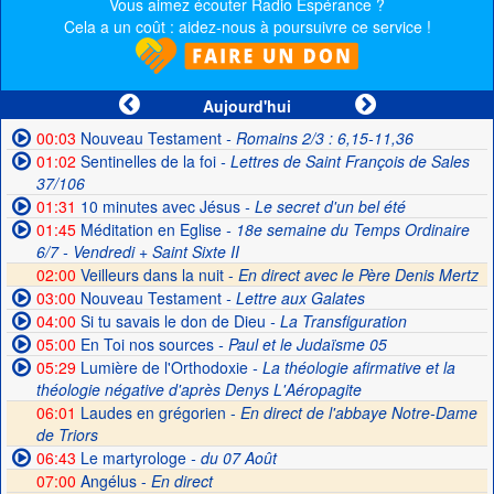
Vous aimez écouter Radio Espérance ?
Cela a un coût : aidez-nous à poursuivre ce service !
Aujourd'hui
00:03
Nouveau Testament
- Romains 2/3 : 6,15-11,36
01:02
Sentinelles de la foi
- Lettres de Saint François de Sales
37/106
01:31
10 minutes avec Jésus
- Le secret d'un bel été
01:45
Méditation en Eglise
- 18e semaine du Temps Ordinaire
6/7 - Vendredi + Saint Sixte II
02:00
Veilleurs dans la nuit -
En direct avec le Père Denis Mertz
03:00
Nouveau Testament
- Lettre aux Galates
04:00
Si tu savais le don de Dieu
- La Transfiguration
05:00
En Toi nos sources
- Paul et le Judaïsme 05
05:29
Lumière de l'Orthodoxie
- La théologie afirmative et la
théologie négative d'après Denys L'Aéropagite
06:01
Laudes en grégorien -
En direct de l'abbaye Notre-Dame
de Triors
06:43
Le martyrologe
- du 07 Août
07:00
Angélus -
En direct