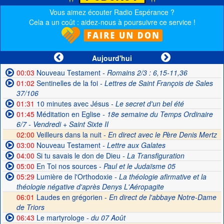
Vous aimez écouter Radio Espérance ?
Cela a un coût : aidez-nous à poursuivre ce service !
Aujourd'hui
00:03
Nouveau Testament
- Romains 2/3 : 6,15-11,36
01:02
Sentinelles de la foi
- Lettres de Saint François de Sales
37/106
01:31
10 minutes avec Jésus
- Le secret d'un bel été
01:45
Méditation en Eglise
- 18e semaine du Temps Ordinaire
6/7 - Vendredi + Saint Sixte II
02:00
Veilleurs dans la nuit -
En direct avec le Père Denis Mertz
03:00
Nouveau Testament
- Lettre aux Galates
04:00
Si tu savais le don de Dieu
- La Transfiguration
05:00
En Toi nos sources
- Paul et le Judaïsme 05
05:29
Lumière de l'Orthodoxie
- La théologie afirmative et la
théologie négative d'après Denys L'Aéropagite
06:01
Laudes en grégorien -
En direct de l'abbaye Notre-Dame
de Triors
06:43
Le martyrologe
- du 07 Août