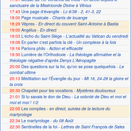
sanctuaire de la Miséricorde Divine à Vilnius
17:43
Une page d'évangile
- Lc 6/38 - 2, 41-3, 22
18:00
Page musicale
- Chants de louange
18:29
Vêpres -
En direct du couvent Saint-Antoine à Bastia
19:00
Angélus -
En direct
19:03
L'écho du Saint-Siège
- L'actualité au Vatican du vendredi
19:08
En parler c'est parfois la clé
- Un complexe à la fois
19:16
Parlons philo
- Action et efficacité
19:30
Lumière de l'Orthodoxie
- La théologie afirmative et la
théologie négative d'après Denys L'Aéropagite
20:00
Des questions sur la foi, qu'on se pose quelquefois
- Le
combat ultime
20:13
Méditation sur l'Évangile du jour
- Mt 16, 24-28 la gloire et
la croix
20:30
Chapelet pour les vocations -
Mystères douloureux
21:01
Si tu savais le don de Dieu
- La volonté de Dieu et moi et
moi et moi ! 1/2
22:05
Les complies -
en direct, suivies de la lecture du
martyrologe
22:34
Le martyrologe
- du 08 Août
22:30
Sentinelles de la foi
- Lettres de Saint François de Sales