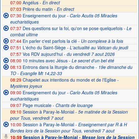
07:00
Angélus -
En direct
07:03
Prière du matin -
En direct
07:30
Enseignement du jour
- Carlo Acutis 05 Miracles
eucharistiques
07:37
Des questions sur la foi, qu'on se pose quelquefois
- Le
combat ultime
07:44
En parler c'est parfois la clé
- Un complexe à la fois
07:51
L'écho du Saint-Siège
- L'actualité au Vatican du jeudi
07:57
Vos RDV aujourd'hui
- du vendredi 7 aout 2026
08:00
10 minutes avec Jésus
- Le secret d'un bel été
08:13
Entrons dans la liturgie du dimanche
- 19e dimanche du
TO - Evangile Mt 14,22-33
08:29
Chapelet aux intentions du monde et de l'Eglise -
Mystères joyeux
09:00
Enseignement du jour
- Carlo Acutis 05 Miracles
eucharistiques
09:07
Page musicale
- Chants de louange
09:10
Session à Paray-le-Monial -
5e matinée de la Session
pour Tous, vendredi 7 aout
10:00
Session à Paray-le-Monial
- Enseignement par R & H
Bordes lors de la Session pour Tous, vendredi 7 aout
10:59
Session à Paray-le-Monial -
Messe lors de la Session