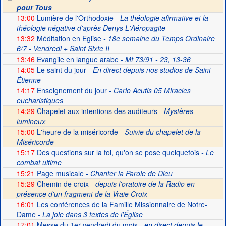
pour Tous
13:00
Lumière de l'Orthodoxie
- La théologie afirmative et la
théologie négative d'après Denys L'Aéropagite
13:32
Méditation en Eglise
- 18e semaine du Temps Ordinaire
6/7 - Vendredi + Saint Sixte II
13:46
Evangile en langue arabe
- Mt 73/91 - 23, 13-36
14:05
Le saint du jour
- En direct depuis nos studios de Saint-
Étienne
14:17
Enseignement du jour
- Carlo Acutis 05 Miracles
eucharistiques
14:29
Chapelet aux intentions des auditeurs -
Mystères
lumineux
15:00
L'heure de la miséricorde -
Suivie du chapelet de la
Miséricorde
15:17
Des questions sur la foi, qu'on se pose quelquefois
- Le
combat ultime
15:21
Page musicale
- Chanter la Parole de Dieu
15:29
Chemin de croix -
depuis l'oratoire de la Radio en
présence d'un fragment de la Vraie Croix
16:01
Les conférences de la Famille Missionnaire de Notre-
Dame
- La joie dans 3 textes de l'Église
17:01
Messe du 1er vendredi du mois
- en direct depuis le