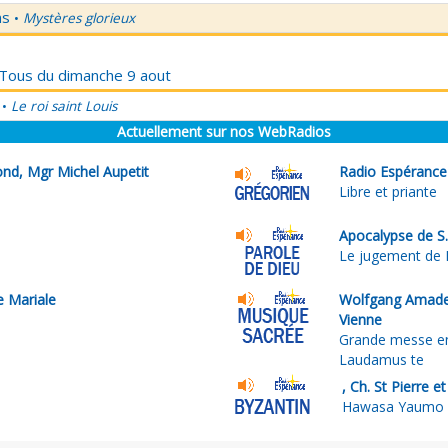
ns
Mystères glorieux
•
r Tous du dimanche 9 aout
Le roi saint Louis
•
Actuellement sur nos WebRadios
nd, Mgr Michel Aupetit
Radio Espérance
Libre et priante
Apocalypse de S.
Le jugement de
e Mariale
Wolfgang Amadeu
Vienne
Grande messe en
Laudamus te
, Ch. St Pierre 
Hawasa Yaumo Al