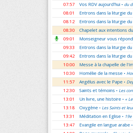
07:57
Vos RDV aujourd'hui
du d
•
08:01
Entrons dans la liturgie d
08:12
Entrons dans la liturgie d
08:30
Chapelet aux intentions du
09:01
Monseigneur vous répond
09:33
Entrons dans la liturgie d
09:42
Entrons dans la liturgie d
10:00
Messe à la chapelle de l'
10:30
Homélie de la messe
Hom
•
11:57
Angélus avec le Pape
Dep
•
12:30
Saints et témoins
Les con
•
13:01
Un livre, une histoire
« Le
•
13:18
Oxygène
Les Saints et leu
•
13:31
Méditation en Eglise
19e 
•
13:47
Evangile en langue arabe
•