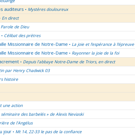
 louange
es auditeurs
Mystères douloureux
•
En direct
•
 Parole de Dieu
Célibat des prètres
•
mille Missionnaire de Notre-Dame
La joie et l’espérance à l’épreuve
•
mille Missionnaire de Notre-Dame
Rayonner la joie de la foi
•
Sacrement
Depuis l'abbaye Notre-Dame de Triors, en direct
•
tin par Henry Chadwick 03
rs histoire
t une action
 séminaire des barbelés » de Alexis Neviaski
rière de l'Angélus
u jour
Mt 14, 22-33 le pas de la confiance
•