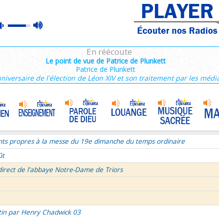
nthiens 1/6
max
mute
tin par Henry Chadwick 03
volume
ce du mercredi 5 aout 2026
En réécoute
semaine du Temps Ordinaire 1/7 - Dimanche
Le point de vue de Patrice de Plunkett
Patrice de Plunkett
mille Missionnaire de Notre-Dame
Témoin de la joie au travail
•
nniversaire de l'élection de Léon XIV et son traitement par les médi
re aux Galates et lettre aux Philippiens
La volonté de Dieu et moi et moi et moi ! 2/2
•
Célibat des prètres
•
rs histoire
nts propres à la messe du 19e dimanche du temps ordinaire
ût
direct de l'abbaye Notre-Dame de Triors
tin par Henry Chadwick 03