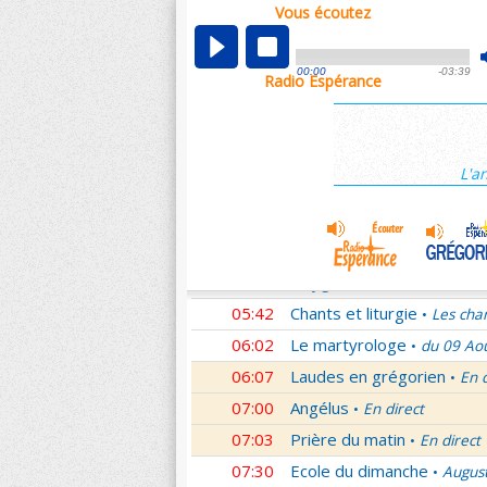
Vous écoutez
00:07
Nouveau Testament
Cori
•
01:00
Ecole du dimanche
Augus
•
00:00
-03:39
Radio Espérance
01:30
Audience du Pape
Audien
•
01:45
Méditation en Eglise
19e 
•
02:01
Les conférences de la Fa
L'a
03:00
Nouveau Testament
Lett
•
04:01
Si tu savais le don de Dieu
05:01
Monseigneur vous répond
05:30
Oxygène
Les Saints et leu
•
05:42
Chants et liturgie
Les cha
•
06:02
Le martyrologe
du 09 Ao
•
06:07
Laudes en grégorien
En 
•
07:00
Angélus
En direct
•
07:03
Prière du matin
En direct
•
07:30
Ecole du dimanche
Augus
•