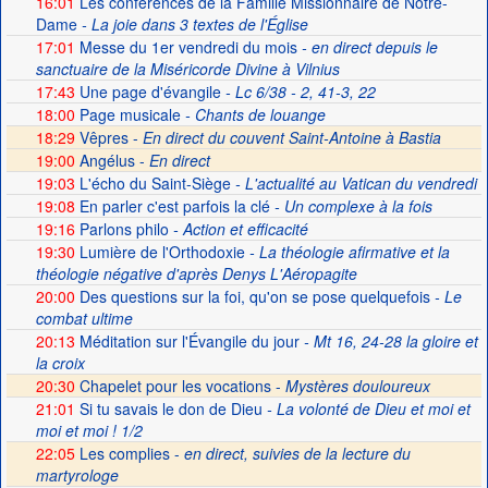
16:01
Les conférences de la Famille Missionnaire de Notre-
Dame
- La joie dans 3 textes de l'Église
17:01
Messe du 1er vendredi du mois
- en direct depuis le
sanctuaire de la Miséricorde Divine à Vilnius
17:43
Une page d'évangile
- Lc 6/38 - 2, 41-3, 22
18:00
Page musicale
- Chants de louange
18:29
Vêpres -
En direct du couvent Saint-Antoine à Bastia
19:00
Angélus -
En direct
19:03
L'écho du Saint-Siège
- L'actualité au Vatican du vendredi
19:08
En parler c'est parfois la clé
- Un complexe à la fois
19:16
Parlons philo
- Action et efficacité
19:30
Lumière de l'Orthodoxie
- La théologie afirmative et la
théologie négative d'après Denys L'Aéropagite
20:00
Des questions sur la foi, qu'on se pose quelquefois
- Le
combat ultime
20:13
Méditation sur l'Évangile du jour
- Mt 16, 24-28 la gloire et
la croix
20:30
Chapelet pour les vocations -
Mystères douloureux
21:01
Si tu savais le don de Dieu
- La volonté de Dieu et moi et
moi et moi ! 1/2
22:05
Les complies -
en direct, suivies de la lecture du
martyrologe