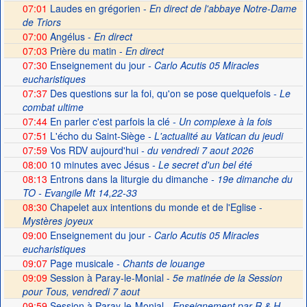
07:01
Laudes en grégorien -
En direct de l'abbaye Notre-Dame
de Triors
07:00
Angélus -
En direct
07:03
Prière du matin -
En direct
07:30
Enseignement du jour
- Carlo Acutis 05 Miracles
eucharistiques
07:37
Des questions sur la foi, qu'on se pose quelquefois
- Le
combat ultime
07:44
En parler c'est parfois la clé
- Un complexe à la fois
07:51
L'écho du Saint-Siège
- L'actualité au Vatican du jeudi
07:59
Vos RDV aujourd'hui
- du vendredi 7 aout 2026
08:00
10 minutes avec Jésus
- Le secret d'un bel été
08:13
Entrons dans la liturgie du dimanche
- 19e dimanche du
TO - Evangile Mt 14,22-33
08:30
Chapelet aux intentions du monde et de l'Eglise -
Mystères joyeux
09:00
Enseignement du jour
- Carlo Acutis 05 Miracles
eucharistiques
09:07
Page musicale
- Chants de louange
09:09
Session à Paray-le-Monial -
5e matinée de la Session
pour Tous, vendredi 7 aout
09:59
Session à Paray-le-Monial
- Enseignement par R & H