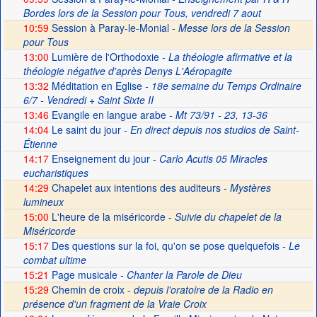
Bordes lors de la Session pour Tous, vendredi 7 aout
10:59
Session à Paray-le-Monial -
Messe lors de la Session
pour Tous
13:00
Lumière de l'Orthodoxie
- La théologie afirmative et la
théologie négative d'après Denys L'Aéropagite
13:32
Méditation en Eglise
- 18e semaine du Temps Ordinaire
6/7 - Vendredi + Saint Sixte II
13:46
Evangile en langue arabe
- Mt 73/91 - 23, 13-36
14:04
Le saint du jour
- En direct depuis nos studios de Saint-
Étienne
14:17
Enseignement du jour
- Carlo Acutis 05 Miracles
eucharistiques
14:29
Chapelet aux intentions des auditeurs -
Mystères
lumineux
15:00
L'heure de la miséricorde -
Suivie du chapelet de la
Miséricorde
15:17
Des questions sur la foi, qu'on se pose quelquefois
- Le
combat ultime
15:21
Page musicale
- Chanter la Parole de Dieu
15:29
Chemin de croix -
depuis l'oratoire de la Radio en
présence d'un fragment de la Vraie Croix