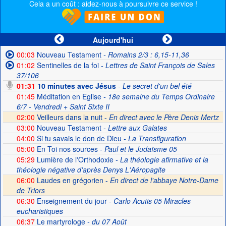
Cela a un coût : aidez-nous à poursuivre ce service !
Aujourd'hui
00:03
Nouveau Testament
- Romains 2/3 : 6,15-11,36
01:02
Sentinelles de la foi
- Lettres de Saint François de Sales
37/106
01:31
10 minutes avec Jésus
- Le secret d'un bel été
01:45
Méditation en Eglise
- 18e semaine du Temps Ordinaire
6/7 - Vendredi + Saint Sixte II
02:00
Veilleurs dans la nuit -
En direct avec le Père Denis Mertz
03:00
Nouveau Testament
- Lettre aux Galates
04:00
Si tu savais le don de Dieu
- La Transfiguration
05:00
En Toi nos sources
- Paul et le Judaïsme 05
05:29
Lumière de l'Orthodoxie
- La théologie afirmative et la
théologie négative d'après Denys L'Aéropagite
06:00
Laudes en grégorien -
En direct de l'abbaye Notre-Dame
de Triors
06:30
Enseignement du jour
- Carlo Acutis 05 Miracles
eucharistiques
06:37
Le martyrologe
- du 07 Août