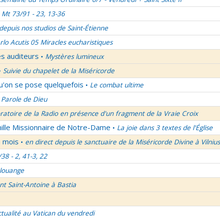
Mt 73/91 - 23, 13-36
 depuis nos studios de Saint-Étienne
rlo Acutis 05 Miracles eucharistiques
es auditeurs
Mystères lumineux
•
Suivie du chapelet de la Miséricorde
•
qu'on se pose quelquefois
Le combat ultime
•
 Parole de Dieu
oratoire de la Radio en présence d'un fragment de la Vraie Croix
mille Missionnaire de Notre-Dame
La joie dans 3 textes de l'Église
•
u mois
en direct depuis le sanctuaire de la Miséricorde Divine à Vilnius
•
/38 - 2, 41-3, 22
 louange
nt Saint-Antoine à Bastia
ctualité au Vatican du vendredi