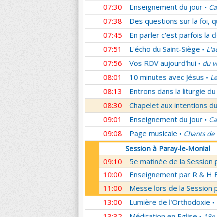
07:30
Enseignement du jour
Ca
•
07:38
Des questions sur la foi, 
07:45
En parler c'est parfois la c
07:51
L'écho du Saint-Siège
L'a
•
07:56
Vos RDV aujourd'hui
du v
•
08:01
10 minutes avec Jésus
Le
•
08:13
Entrons dans la liturgie d
08:30
Chapelet aux intentions du
09:01
Enseignement du jour
Ca
•
09:08
Page musicale
Chants de
•
Session à Paray-le-Monial
09:10
5e matinée de la Session 
10:00
Enseignement par R & H Bo
11:00
Messe lors de la Session 
13:00
Lumière de l'Orthodoxie
•
13:32
Méditation en Eglise
18e 
•