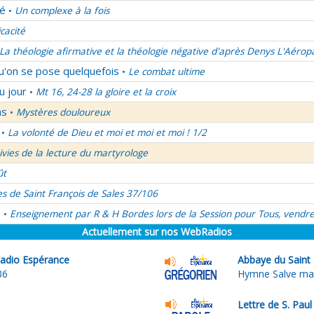
lé
Un complexe à la fois
•
icacité
La théologie afirmative et la théologie négative d'après Denys L'Aérop
qu'on se pose quelquefois
Le combat ultime
•
u jour
Mt 16, 24-28 la gloire et la croix
•
ns
Mystères douloureux
•
La volonté de Dieu et moi et moi et moi ! 1/2
•
uivies de la lecture du martyrologe
ût
es de Saint François de Sales 37/106
é
Enseignement par R & H Bordes lors de la Session pour Tous, vendre
•
Actuellement sur nos WebRadios
adio Espérance
Abbaye du Saint
36
Hymne Salve mat
Lettre de S. Pau