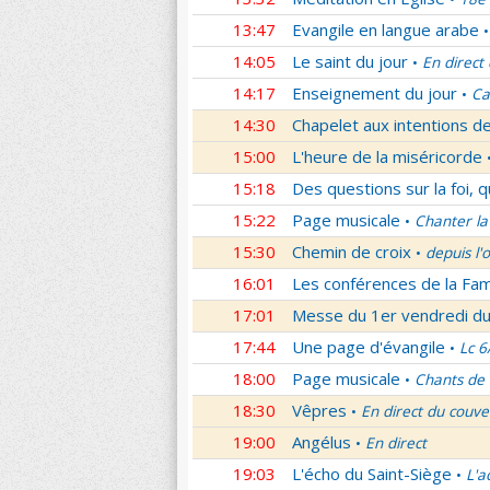
13:47
Evangile en langue arabe
•
14:05
Le saint du jour
En direct
•
14:17
Enseignement du jour
Ca
•
14:30
Chapelet aux intentions d
15:00
L'heure de la miséricorde
15:18
Des questions sur la foi, 
15:22
Page musicale
Chanter la
•
15:30
Chemin de croix
depuis l'
•
16:01
Les conférences de la Fa
17:01
Messe du 1er vendredi d
17:44
Une page d'évangile
Lc 6
•
18:00
Page musicale
Chants de
•
18:30
Vêpres
En direct du couve
•
19:00
Angélus
En direct
•
19:03
L'écho du Saint-Siège
L'a
•