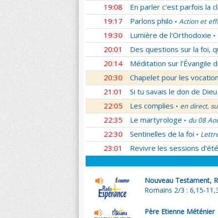
19:08
En parler c'est parfois la c
19:17
Parlons philo
Action et eff
•
19:30
Lumière de l'Orthodoxie
•
20:01
Des questions sur la foi, 
20:14
Méditation sur l'Évangile d
20:30
Chapelet pour les vocatio
21:01
Si tu savais le don de Dieu
22:05
Les complies
en direct, s
•
22:35
Le martyrologe
du 08 Ao
•
22:30
Sentinelles de la foi
Lettr
•
23:01
Revivre les sessions d'ét
Nouveau Testament, R
Romains 2/3 : 6,15-11,
Père Etienne Méténier