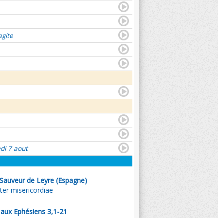
agite
di 7 aout
 Sauveur de Leyre (Espagne)
er misericordiae
l aux Ephésiens 3,1-21