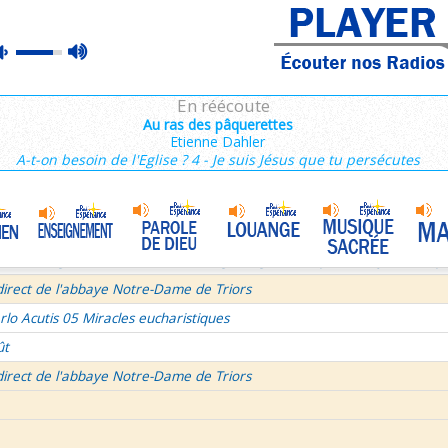
ins 2/3 : 6,15-11,36
max
mute
es de Saint François de Sales 37/106
volume
 secret d'un bel été
En réécoute
semaine du Temps Ordinaire 6/7 - Vendredi + Saint Sixte II
Au ras des pâquerettes
Etienne Dahler
irect avec le Père Denis Mertz
A-t-on besoin de l'Eglise ? 4 - Je suis Jésus que tu persécutes
tre aux Galates
La Transfiguration
•
et le Judaïsme 05
La théologie afirmative et la théologie négative d'après Denys L'Aérop
direct de l'abbaye Notre-Dame de Triors
rlo Acutis 05 Miracles eucharistiques
ût
direct de l'abbaye Notre-Dame de Triors