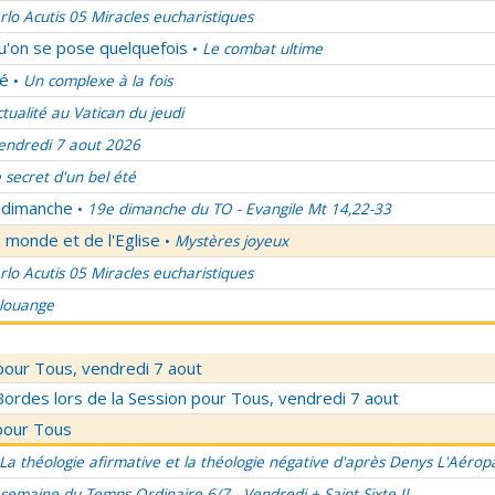
rlo Acutis 05 Miracles eucharistiques
qu'on se pose quelquefois
Le combat ultime
•
lé
Un complexe à la fois
•
ctualité au Vatican du jeudi
endredi 7 aout 2026
 secret d'un bel été
u dimanche
19e dimanche du TO - Evangile Mt 14,22-33
•
 monde et de l'Eglise
Mystères joyeux
•
rlo Acutis 05 Miracles eucharistiques
 louange
pour Tous, vendredi 7 aout
rdes lors de la Session pour Tous, vendredi 7 aout
pour Tous
La théologie afirmative et la théologie négative d'après Denys L'Aérop
semaine du Temps Ordinaire 6/7 - Vendredi + Saint Sixte II