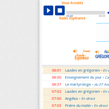
Vous écoutez
00:04
Nouveau Testament
Roma
•
01:03
Sentinelles de la foi
Lettr
•
00:00
00:00
Radio Espérance
01:32
10 minutes avec Jésus
Le
•
01:46
Méditation en Eglise
18e 
•
02:01
Veilleurs dans la nuit
En d
•
03:01
Nouveau Testament
Let
•
04:01
Si tu savais le don de Dieu
05:01
En Toi nos sources
Paul 
•
05:30
Lumière de l'Orthodoxie
•
06:01
Laudes en grégorien
En 
•
06:30
Enseignement du jour
Ca
•
06:37
Le martyrologe
du 07 Ao
•
07:02
Laudes en grégorien
En 
•
07:00
Angélus
En direct
•
07:03
Prière du matin
En direct
•